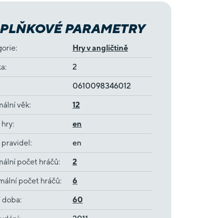
PLŇKOVÉ PARAMETRY
gorie
:
Hry v angličtině
ka
:
2
0610098346012
ální věk
:
12
 hry
:
en
 pravidel
:
en
ální počet hráčů
:
2
ální počet hráčů
:
6
í doba
:
60