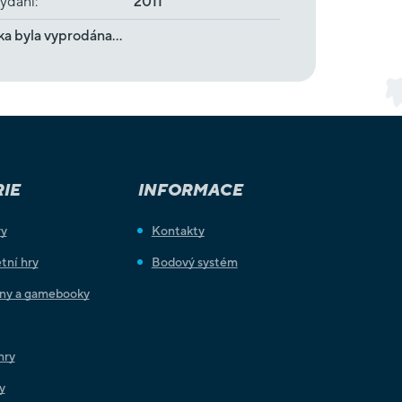
ydání
:
2011
ka byla vyprodána…
IE
INFORMACE
ry
Kontakty
tní hry
Bodový systém
iny a gamebooky
hry
y