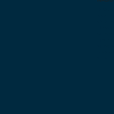
DESKOV
KARETN
VÝUKOV
HLAVO
SKLÁDA
HRY PR
NEJMEN
BUDOVA
STRATE