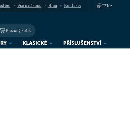
ystém
Vše o nákupu
Blog
Kontakty
CZK
Prázdný košík
NÁKUPNÍ
KOŠÍK
URY
KLASICKÉ
PŘÍSLUŠENSTVÍ