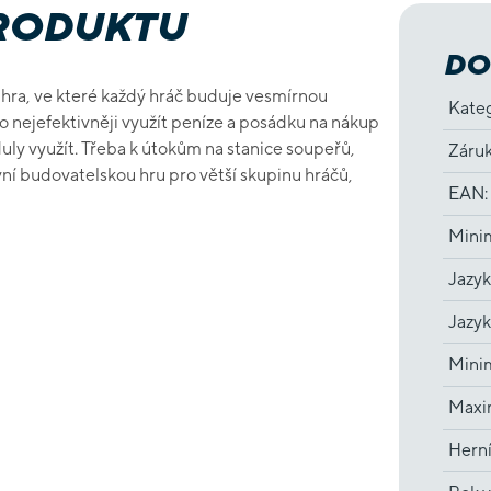
PRODUKTU
DO
i hra, ve které každý hráč buduje vesmírnou
Kate
co nejefektivněji využít peníze a posádku na nákup
uly využít. Třeba k útokům na stanice soupeřů,
Záru
ní budovatelskou hru pro větší skupinu hráčů,
EAN
:
Minim
Jazyk
Jazyk
Minim
Maxim
Hern