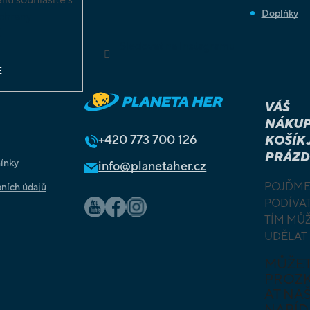
Doplňky
chrany
ů
Sledovat na Instagramu
E
VÁŠ
NÁKUP
+420
773 700 126
KOŠÍK 
PRÁZD
ínky
info@planetaher.cz
POJĎME
ních údajů
PODÍVAT
TÍM MŮ
UDĚLAT
MŮŽE
PROZ
AT NAŠ
NABÍD