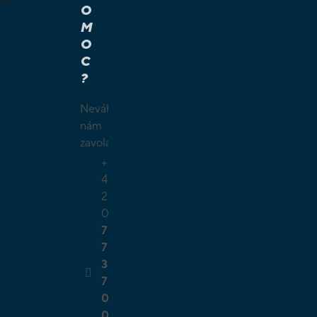
O
M
É A
O
Í HRY
C
É HRY
?
LAMY
ČKY
Neváhejte
O
nám
ŠÍ
zavolat.
TELSKÉ
+
GIE
4
2
0
7
7
3
7
0
0