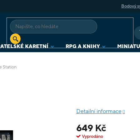
Bodový s
ATELSKÉ KARETNÍ
RPG A KNIHY
MINIAT
e Station
Detailní informace
649 Kč
Vyprodáno