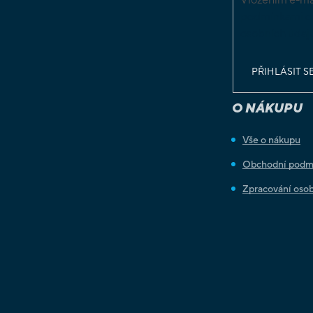
podmínkami o
osobních údaj
PŘIHLÁSIT S
O NÁKUPU
Vše o nákupu
Obchodní podm
Zpracování osob