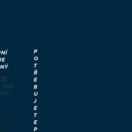
P
NÍ
O
JE
T
NÝ
Ř
 SE
E
, CO S
B
ŽETE
U
J
E
TE
T
KOUM
E
I
P
KU