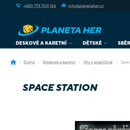
Přejít
+420 773 700 126
info@planetaher.cz
na
obsah
DESKOVÉ A KARETNÍ
DĚTSKÉ
SBĚR
Domů
Deskové a karetní
Hry v angličtině
Spac
SPACE STATION