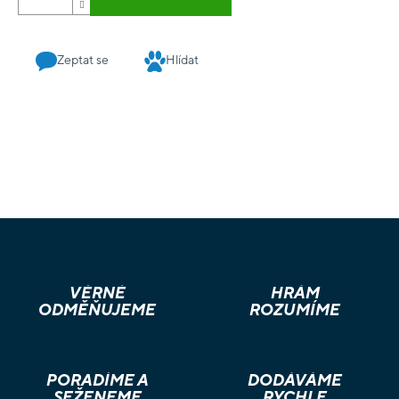
Zeptat se
Hlídat
VĚRNÉ
HRÁM
ODMĚŇUJEME
ROZUMÍME
PORADÍME A
DODÁVÁME
SEŽENEME
RYCHLE