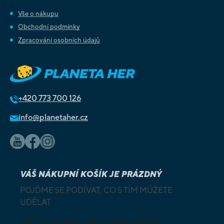
Vše o nákupu
Obchodní podmínky
Zpracování osobních údajů
+420
773 700 126
info@planetaher.cz
VÁŠ NÁKUPNÍ KOŠÍK JE PRÁZDNÝ
POJĎME SE PODÍVAT, CO S TÍM MŮŽETE
UDĚLAT
MŮŽETE PROZKOUMAT NAŠI