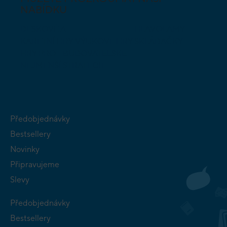
NABÍDKU
DESKOVÉ A
HLAVOLAMY
KARETNÍ HRY
VÝUKOVÉ HRY
SKLÁDAČKY
HRY PRO
BUDOVATELSKÉ
NEJMENŠÍ
STRATEGIE
Předobjednávky
Bestsellery
Novinky
Připravujeme
Slevy
Předobjednávky
Bestsellery