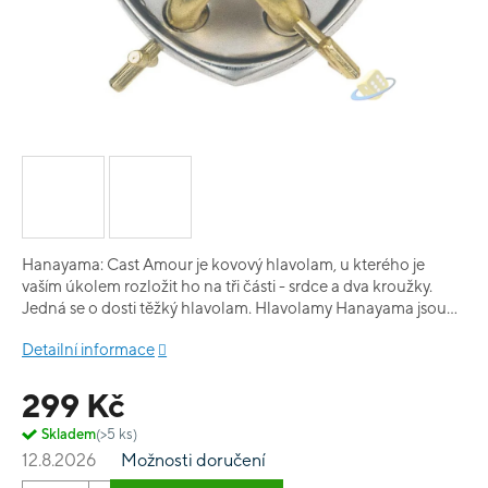
Hanayama: Cast Amour je kovový hlavolam, u kterého je
vaším úkolem rozložit ho na tři části - srdce a dva kroužky.
Jedná se o dosti těžký hlavolam. Hlavolamy Hanayama jsou
známy svým vskutku luxusním zpracováním, tento
Detailní informace
doporučujeme jako dárek všem zamilovaným!;)
299 Kč
Skladem
(>5 ks)
12.8.2026
Možnosti doručení