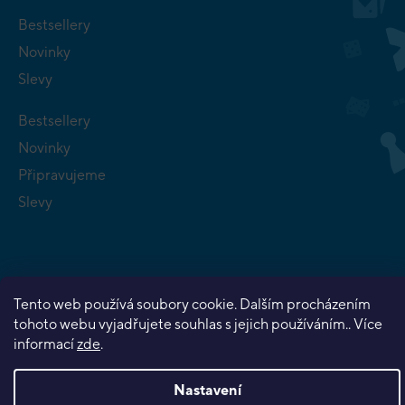
Bestsellery
Novinky
Slevy
Bestsellery
Novinky
Připravujeme
Slevy
Tento web používá soubory cookie. Dalším procházením
Copyright 2026
Planeta her
. Všechna práva vyhrazena.
tohoto webu vyjadřujete souhlas s jejich používáním.. Více
Vytvořil Shoptet Premium
informací
zde
.
Nastavení