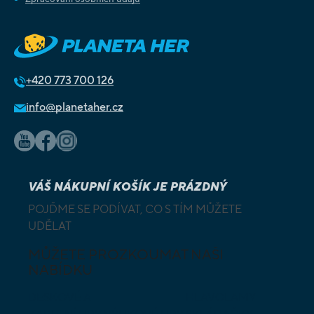
+420
773 700 126
info@planetaher.cz
VÁŠ NÁKUPNÍ KOŠÍK JE PRÁZDNÝ
POJĎME SE PODÍVAT, CO S TÍM MŮŽETE
UDĚLAT
MŮŽETE PROZKOUMAT NAŠI
NABÍDKU
DESKOVÉ A
HLAVOLAMY