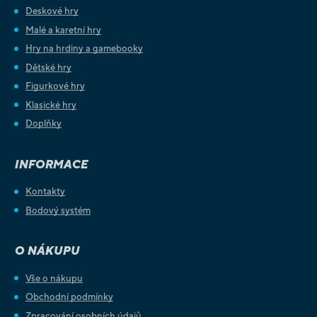
Deskové hry
Malé a karetní hry
Hry na hrdiny a gamebooky
Dětské hry
Figurkové hry
Klasické hry
Doplňky
INFORMACE
Kontakty
Bodový systém
O NÁKUPU
Vše o nákupu
Obchodní podmínky
Zpracování osobních údajů