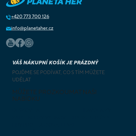
+420
773 700 126
info@planetaher.cz
VÁŠ NÁKUPNÍ KOŠÍK JE PRÁZDNÝ
POJĎME SE PODÍVAT, CO S TÍM MŮŽETE
UDĚLAT
MŮŽETE PROZKOUMAT NAŠI
NABÍDKU
DESKOVÉ A
HLAVOLAMY
KARETNÍ HRY
VÝUKOVÉ HRY
SKLÁDAČKY
HRY PRO
BUDOVATELSKÉ
NEJMENŠÍ
STRATEGIE