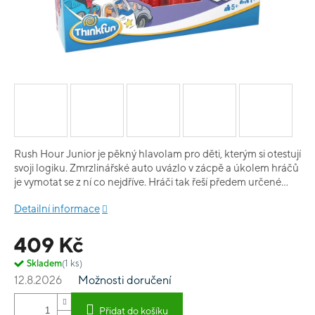
Rush Hour Junior je pěkný hlavolam pro děti, kterým si otestují
svoji logiku. Zmrzlinářské auto uvázlo v zácpě a úkolem hráčů
je vymotat se z ní co nejdříve. Hráči tak řeší předem určené
úkoly (celkem 40 ve čtyřech různých obtížnostech) a občas si
Detailní informace
pořádně potápí mozek. Hra je pěkně zpracovaná, obsahuje
plastové modely autíček - hasiče, policisty, ale také pěkné
409 Kč
sporťáky. Rush Hour Junior je velmi pěkná hra, kterou
můžeme všem doporučit;) Starším dětem a dospělým pak
Skladem
(1 ks)
doporučujeme originální Rush Hour!
12.8.2026
Možnosti doručení
Přidat do košíku