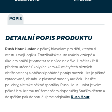
POPIS
DETAILNÍ POPIS PRODUKTU
Rush Hour Junior
je pěkný hlavolam pro děti, kterým si
otestují svoji logiku. Zmrzlinářské auto uvázlo v zácpě a
úkolem hráčů je vymotat se z ní co nejdříve. Hráči tak řeší
předem určené úkoly (celkem 40 ve čtyřech různých
obtížnostech) a občas si pořádně potápí mozek. Hra je pěkně
zpracovaná, obsahuje plastové modely autíček - hasiče,
policisty, ale také pěkné sporťáky. Rush Hour Junior je velmi
pěkná hra, kterou můžeme všem doporučit;) Starším dětem a
dospělým pak doporučujeme originální
Rush Hour
!