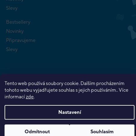
Slevy
Bestsellery
Novinky
Připravujeme
Slevy
Tento web používá soubory cookie. Dalším procházením
Copyright 2026
Planeta her
. Všechna práva vyhrazena.
tohoto webu vyjadřujete souhlas s jejich používáním.. Více
Vytvořil Shoptet Premium
informací
zde
.
Nastavení
Odmítnout
Souhlasím