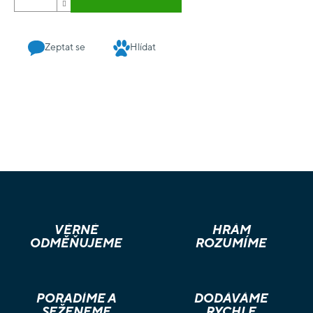
Zeptat se
Hlídat
VĚRNÉ
HRÁM
ODMĚŇUJEME
ROZUMÍME
PORADÍME A
DODÁVÁME
SEŽENEME
RYCHLE