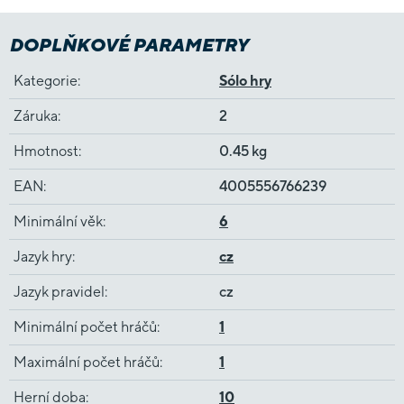
DOPLŇKOVÉ PARAMETRY
Kategorie
:
Sólo hry
Záruka
:
2
Hmotnost
:
0.45 kg
EAN
:
4005556766239
Minimální věk
:
6
Jazyk hry
:
cz
Jazyk pravidel
:
cz
Minimální počet hráčů
:
1
Maximální počet hráčů
:
1
Herní doba
:
10