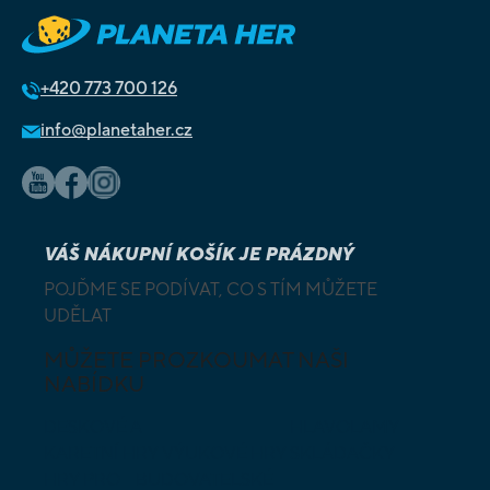
+420
773 700 126
info@planetaher.cz
VÁŠ NÁKUPNÍ KOŠÍK JE PRÁZDNÝ
POJĎME SE PODÍVAT, CO S TÍM MŮŽETE
UDĚLAT
MŮŽETE PROZKOUMAT NAŠI
NABÍDKU
DESKOVÉ A
HLAVOLAMY
KARETNÍ HRY
VÝUKOVÉ HRY
SKLÁDAČKY
HRY PRO
BUDOVATELSKÉ