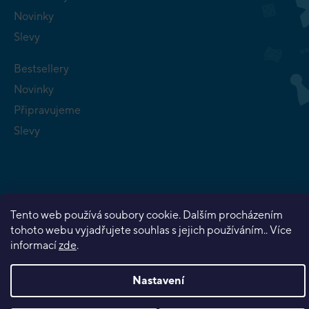
Novinky
Slevy
Bestsellery
Novinky
Připravujeme
Slevy
Tento web používá soubory cookie. Dalším procházením
Copyright 2026
Planeta her
. Všechna práva vyhrazena.
tohoto webu vyjadřujete souhlas s jejich používáním.. Více
Vytvořil Shoptet Premium
informací
zde
.
Nastavení