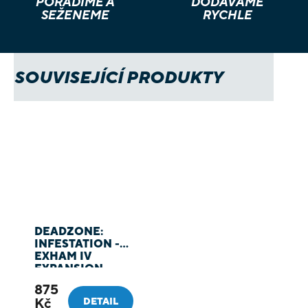
PORADÍME A
DODÁVÁME
SEŽENEME
RYCHLE
SOUVISEJÍCÍ PRODUKTY
DEADZONE:
INFESTATION -
EXHAM IV
EXPANSION
875
Kč
DETAIL