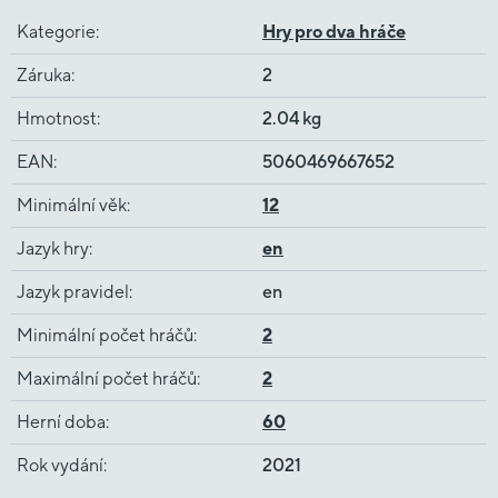
Kategorie
:
Hry pro dva hráče
Záruka
:
2
Hmotnost
:
2.04 kg
EAN
:
5060469667652
Minimální věk
:
12
Jazyk hry
:
en
Jazyk pravidel
:
en
Minimální počet hráčů
:
2
Maximální počet hráčů
:
2
Herní doba
:
60
Rok vydání
:
2021