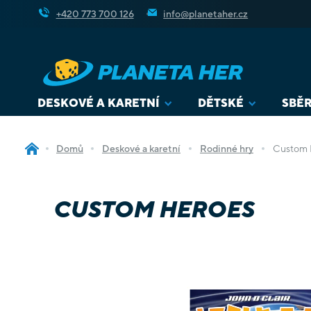
Přejít
+420 773 700 126
info@planetaher.cz
na
obsah
DESKOVÉ A KARETNÍ
DĚTSKÉ
SBĚR
Domů
Deskové a karetní
Rodinné hry
Custom 
CUSTOM HEROES