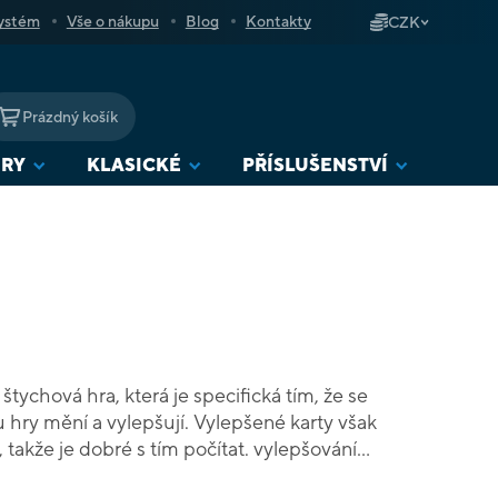
ystém
Vše o nákupu
Blog
Kontakty
CZK
Prázdný košík
NÁKUPNÍ
KOŠÍK
URY
KLASICKÉ
PŘÍSLUŠENSTVÍ
tychová hra, která je specifická tím, že se
u hry mění a vylepšují. Vylepšené karty však
 je dobré s tím počítat. vylepšování
ledných karet, které se postupně přidávají