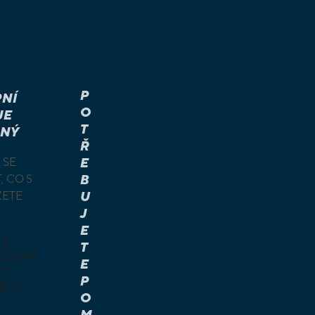
P
NÍ
O
JE
T
NÝ
Ř
 SE
E
, CO S
B
ŽETE
U
J
E
TE
T
KOUM
E
I
P
KU
O
M
É A