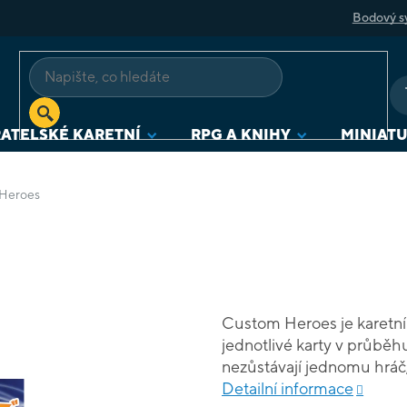
Bodový s
ATELSKÉ KARETNÍ
RPG A KNIHY
MINIAT
Heroes
Custom Heroes je karetní š
jednotlivé karty v průběh
nezůstávají jednomu hráč, takže
karet probíhá pomocí průh
Detailní informace