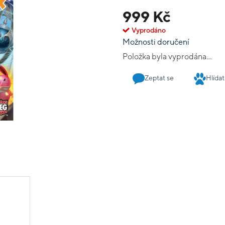
a vytvářejí tak nespočet
999 Kč
Vyprodáno
Možnosti doručení
Položka byla vyprodána…
Zeptat se
Hlídat