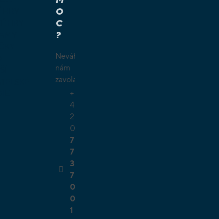
O
Í HRY
C
É HRY
?
LAMY
ČKY
Neváhejte
O
nám
ŠÍ
zavolat.
TELSKÉ
+
GIE
4
2
0
7
7
3
7
0
0
1