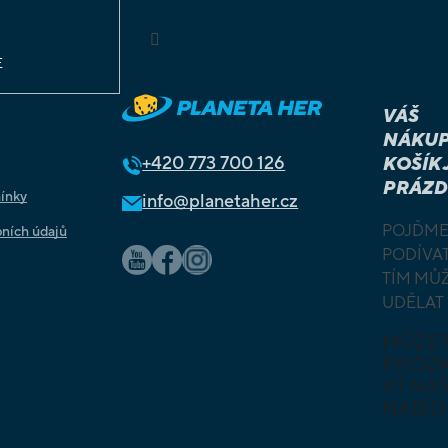
ů
Sledovat na Instagramu
E
VÁŠ
NÁKUP
+420
773 700 126
KOŠÍK 
PRÁZD
ínky
info@planetaher.cz
POJĎME
ních údajů
PODÍVAT
TÍM MŮ
UDĚLAT
MŮŽE
PROZ
AT NAŠ
NABÍD
DESKOV