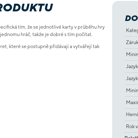
PRODUKTU
DO
ecifická tím, že se jednotlivé karty v průběhu hry
Kate
 jednomu hráč, takže je dobré s tím počítat.
Záru
t, které se postupně přidávají a vytvářejí tak
Minim
Jazyk
Jazyk
Minim
Maxim
Hern
Rok v