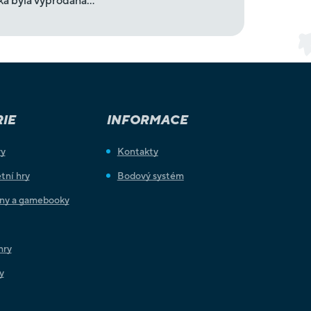
ka byla vyprodána…
IE
INFORMACE
ry
Kontakty
tní hry
Bodový systém
iny a gamebooky
hry
y