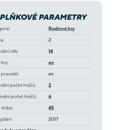
PLŇKOVÉ PARAMETRY
gorie
:
Rodinné hry
ka
:
2
ální věk
:
14
 hry
:
en
 pravidel
:
en
ální počet hráčů
:
2
ální počet hráčů
:
6
í doba
:
45
ydání
:
2017