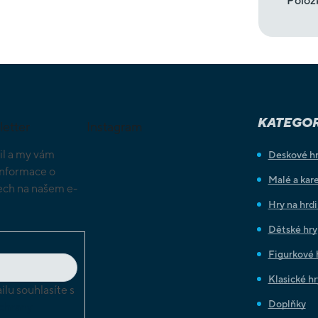
Polož
KATEGOR
letter
Instagram
il a my vám
Deskové h
informace o
Malé a kare
ch na našem e-
Hry na hrd
Dětské hry
Figurkové 
Klasické hr
lu souhlasíte s
Doplňky
chrany