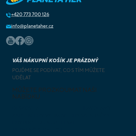
+420
773 700 126
info@planetaher.cz
VÁŠ NÁKUPNÍ KOŠÍK JE PRÁZDNÝ
POJĎME SE PODÍVAT, CO S TÍM MŮŽETE
UDĚLAT
MŮŽETE PROZKOUMAT NAŠI
NABÍDKU
DESKOVÉ A
HLAVOLAMY
KARETNÍ HRY
VÝUKOVÉ HRY
SKLÁDAČKY
HRY PRO
BUDOVATELSKÉ
NEJMENŠÍ
STRATEGIE