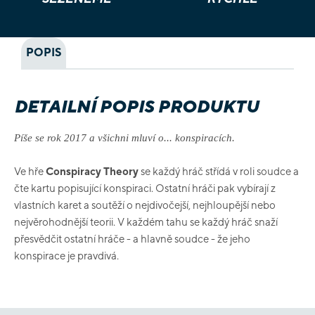
POPIS
DETAILNÍ POPIS PRODUKTU
Píše se rok 2017 a všichni mluví o... konspiracích.
Ve hře
Conspiracy Theory
se každý hráč střídá v roli soudce a
čte kartu popisující konspiraci. Ostatní hráči pak vybírají z
vlastních karet a soutěží o nejdivočejší, nejhloupější nebo
nejvěrohodnější teorii. V každém tahu se každý hráč snaží
přesvědčit ostatní hráče - a hlavně soudce - že jeho
konspirace je pravdivá.