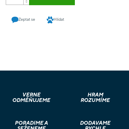
Zeptat se
Hlídat
VĚRNÉ
HRÁM
ODMĚŇUJEME
ROZUMÍME
PORADÍME A
DODÁVÁME
SEŽENEME
RYCHLE