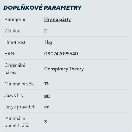
DOPLŇKOVÉ PARAMETRY
Kategorie
:
Hry na párty
Záruka
:
2
Hmotnost
:
1 kg
EAN
:
080742095540
Originální
Conspiracy Theory
název
:
Minimální věk
:
13
Jazyk hry
:
en
Jazyk pravidel
:
en
Minimální
3
počet hráčů
: