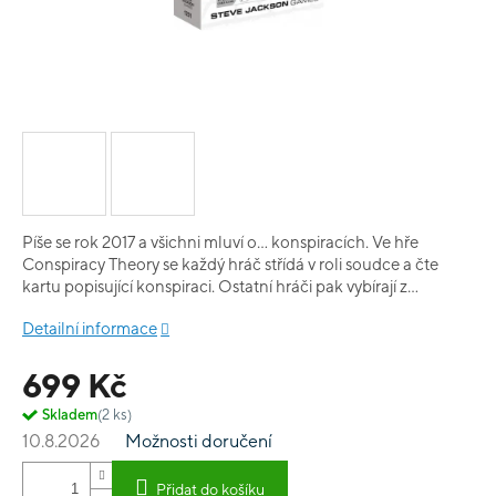
Píše se rok 2017 a všichni mluví o... konspiracích. Ve hře
Conspiracy Theory se každý hráč střídá v roli soudce a čte
kartu popisující konspiraci. Ostatní hráči pak vybírají z
vlastních karet a soutěží o nejdivočejší, nejhloupější nebo
Detailní informace
nejvěrohodnější teorii. V každém tahu se každý hráč snaží
přesvědčit ostatní hráče - a hlavně soudce - že jeho
699 Kč
konspirace je pravdivá.
Skladem
(2 ks)
10.8.2026
Možnosti doručení
Přidat do košíku