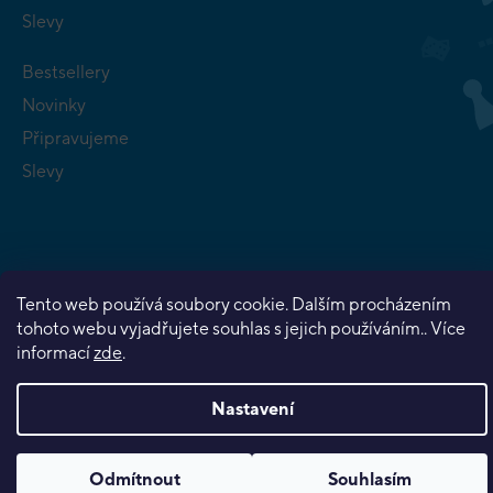
Slevy
Bestsellery
Novinky
Připravujeme
Slevy
Tento web používá soubory cookie. Dalším procházením
Copyright 2026
Planeta her
. Všechna práva vyhrazena.
tohoto webu vyjadřujete souhlas s jejich používáním.. Více
Vytvořil Shoptet Premium
informací
zde
.
Nastavení
Odmítnout
Souhlasím