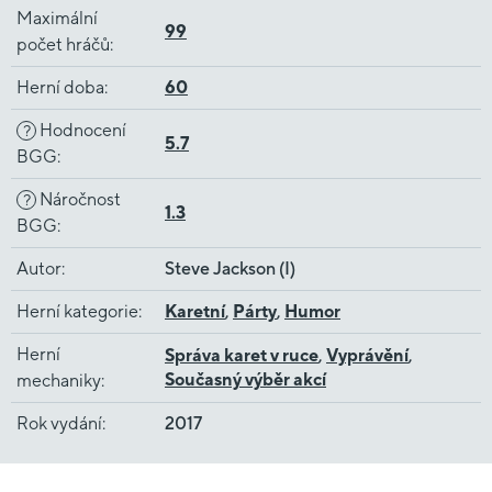
Maximální
99
počet hráčů
:
Herní doba
:
60
Hodnocení
?
5.7
BGG
:
Náročnost
?
1.3
BGG
:
Autor
:
Steve Jackson (I)
Herní kategorie
:
Karetní
,
Párty
,
Humor
Herní
Správa karet v ruce
,
Vyprávění
,
Současný výběr akcí
mechaniky
:
Rok vydání
:
2017