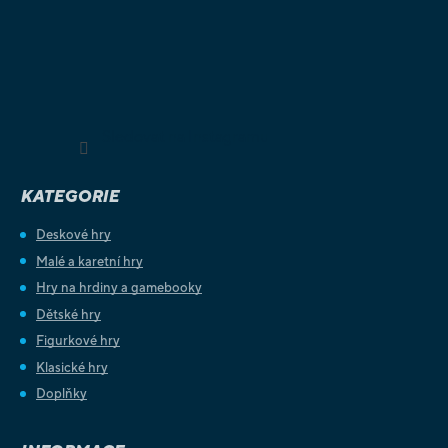
Sledovat na Instagramu
KATEGORIE
Deskové hry
Malé a karetní hry
Hry na hrdiny a gamebooky
Dětské hry
Figurkové hry
Klasické hry
Doplňky