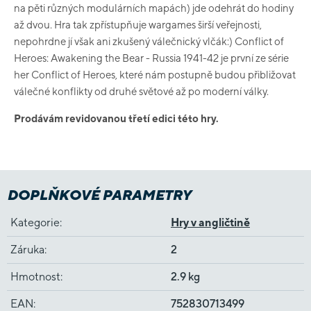
na pěti různých modulárních mapách) jde odehrát do hodiny
až dvou. Hra tak zpřístupňuje wargames širší veřejnosti,
nepohrdne jí však ani zkušený válečnický vlčák:) Conflict of
Heroes: Awakening the Bear - Russia 1941-42 je první ze série
her Conflict of Heroes, které nám postupně budou přibližovat
válečné konflikty od druhé světové až po moderní války.
Prodávám revidovanou třetí edici této hry.
DOPLŇKOVÉ PARAMETRY
Kategorie
:
Hry v angličtině
Záruka
:
2
Hmotnost
:
2.9 kg
EAN
:
752830713499