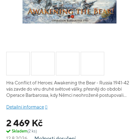
Hra Conflict of Heroes: Awakening the Bear - Russia 1941-42
vás zavde do víru druhé světové války, přesněji do období
Operace Barbarossa, kdy Němci neohroženě postupovali
směr Moskva. Spíše než masivní bitvy ale čekejte menší,
Detailní informace
taktické střety. Komplexitou se hra nachází někde mezi
jednoduššími válečnými hrami a skutečnými wargames.
2 469 Kč
Všechny jednotky mají velké množství parametrů, které
determinují jejich schopnosti, přesto však hra má dosti
Skladem
(2 ks)
jednoduchá pravidla a většina scénářů (je jich celkem deset
12.8.2026
Možnosti doručení
na pěti různých modulárních mapách) jde odehrát do hodiny