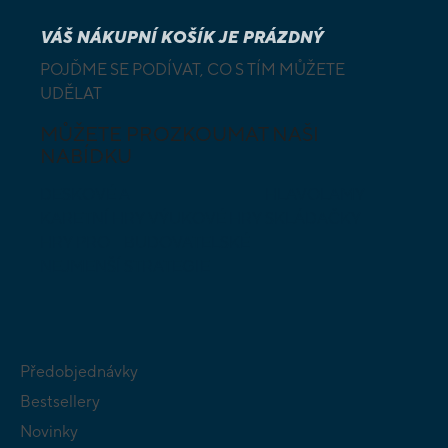
VÁŠ NÁKUPNÍ KOŠÍK JE PRÁZDNÝ
POJĎME SE PODÍVAT, CO S TÍM MŮŽETE
UDĚLAT
MŮŽETE PROZKOUMAT NAŠI
NABÍDKU
DESKOVÉ A
HLAVOLAMY
KARETNÍ HRY
VÝUKOVÉ HRY
SKLÁDAČKY
HRY PRO
BUDOVATELSKÉ
NEJMENŠÍ
STRATEGIE
Předobjednávky
Bestsellery
Novinky