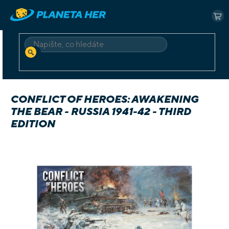
Přejít
na
NÁ
obsah
KO
HLEDAT
Domů
Deskové a karetní
Hry v angličtině
Conflict of Heroes: Awakening the Bear - Russia 1941-42 - third edition
CONFLICT OF HEROES: AWAKENING
THE BEAR - RUSSIA 1941-42 - THIRD
EDITION