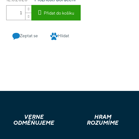
až dvou. Hra tak zpřístupňuje wargames širší veřejnosti,
nepohrdne jí však ani zkušený válečnický vlčák:) Conflict of
Přidat do košíku
Heroes: Awakening the Bear - Russia 1941-42 je první ze série
her Conflict of Heroes, které nám postupně budou přibližovat
válečné konflikty od druhé světové až po moderní války.
Zeptat se
Hlídat
Prodávám revidovanou třetí edici této hry.
VĚRNÉ
HRÁM
ODMĚŇUJEME
ROZUMÍME