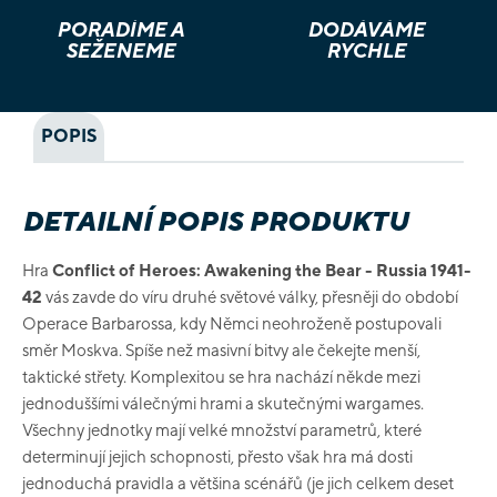
PORADÍME A
DODÁVÁME
SEŽENEME
RYCHLE
POPIS
DETAILNÍ POPIS PRODUKTU
Hra
Conflict of Heroes: Awakening the Bear - Russia 1941-
42
vás zavde do víru druhé světové války, přesněji do období
Operace Barbarossa, kdy Němci neohroženě postupovali
směr Moskva. Spíše než masivní bitvy ale čekejte menší,
taktické střety. Komplexitou se hra nachází někde mezi
jednoduššími válečnými hrami a skutečnými wargames.
Všechny jednotky mají velké množství parametrů, které
determinují jejich schopnosti, přesto však hra má dosti
jednoduchá pravidla a většina scénářů (je jich celkem deset