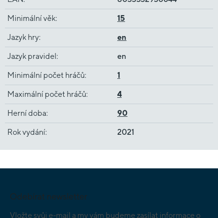
Minimální věk
:
15
Jazyk hry
:
en
Jazyk pravidel
:
en
Minimální počet hráčů
:
1
Maximální počet hráčů
:
4
Herní doba
:
90
Rok vydání
:
2021
Z
á
p
Odebírat newsletter
a
t
Vložte svůj e-mail a my vám budeme zasílat informace o