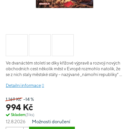
Ve dvanáctém století se díky křížové výpravě a rozvoji nových
obchodních cest několik měst v Evropě rozmohlo natolik, že
se z nich staly městské státy – nazývané „námořní republiky“ –
a jejich vliv se rozšířil po celém Středozemním moři. Ve hře
Detailní informace
Città-Stato představujete námořní republiku s jedinečnými
vlastnostmi. Vaším cílem je získáte větší obchodní, válečnou a
politickou prestiž a zároveň se budete snažit rozvíjet a
1 169 Kč
–14 %
udržovat hodnoty suverenity námořní republiky. Samotné
994 Kč
vysoké skóre nemusí k vítězství stačit, pokud nedokážete
zachovat politickou povahu vašeho města! Mechanismus v
Skladem
(3 ks)
jádru hry je bag building: Můžete získat kostky a umístit je do
12.8.2026
Možnosti doručení
sáčku. V každém kole losujete několik kostek a v závislosti na