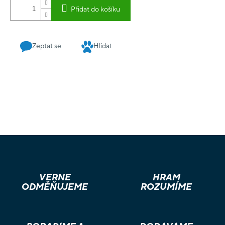
jejich počtu a barvě máte umožněno vykonat různé akce. Hra
Přidat do košíku
trvá sedm kol a hráči v každém kole mohou hrát akce, dokud
všichni nepasují. Akční karty rozšiřují dostupné možnosti a
hráči mohou objevit mnoho zajímavých kombinací, pokud si
to dobře naplánovali!
Zeptat se
Hlídat
VĚRNÉ
HRÁM
ODMĚŇUJEME
ROZUMÍME