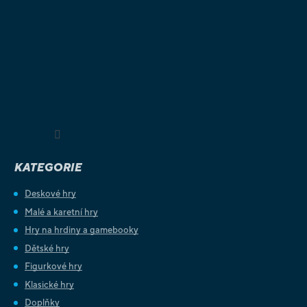
Sledovat na Instagramu
KATEGORIE
Deskové hry
Malé a karetní hry
Hry na hrdiny a gamebooky
Dětské hry
Figurkové hry
Klasické hry
Doplňky