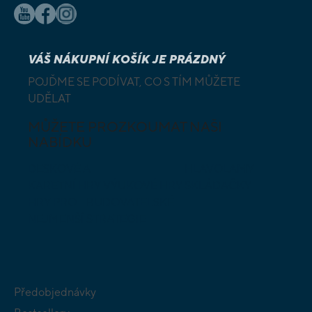
VÁŠ NÁKUPNÍ KOŠÍK JE PRÁZDNÝ
POJĎME SE PODÍVAT, CO S TÍM MŮŽETE
UDĚLAT
MŮŽETE PROZKOUMAT NAŠI
NABÍDKU
DESKOVÉ A
HLAVOLAMY
KARETNÍ HRY
VÝUKOVÉ HRY
SKLÁDAČKY
HRY PRO
BUDOVATELSKÉ
NEJMENŠÍ
STRATEGIE
Předobjednávky