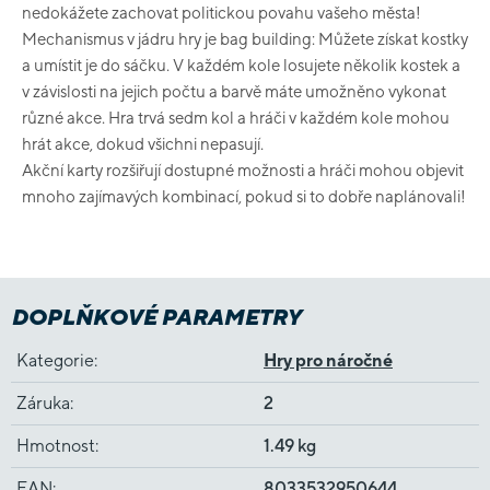
nedokážete zachovat politickou povahu vašeho města!
Mechanismus v jádru hry je bag building: Můžete získat kostky
a umístit je do sáčku. V každém kole losujete několik kostek a
v závislosti na jejich počtu a barvě máte umožněno vykonat
různé akce. Hra trvá sedm kol a hráči v každém kole mohou
hrát akce, dokud všichni nepasují.
Akční karty rozšiřují dostupné možnosti a hráči mohou objevit
mnoho zajímavých kombinací, pokud si to dobře naplánovali!
DOPLŇKOVÉ PARAMETRY
Kategorie
:
Hry pro náročné
Záruka
:
2
Hmotnost
:
1.49 kg
EAN
:
8033532950644