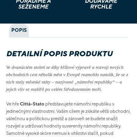
PORADÍME A
DODÁVÁME
SEŽENEME
RYCHLE
POPIS
DETAILNÍ POPIS PRODUKTU
Ve dvanáctém století se díky křížové výpravě a rozvoji nových
obchodních cest několik měst v Evropě rozmohlo natolik, že se z
nich staly městské státy – nazývané „námořní republiky“ – a
jejich vliv se rozšířil po celém Středozemním moři.
Ve hře
Città-Stato
představujete námořní republiku s
jedinečnými vlastnostmi. Vaším cílem je získáte větší obchodní,
válečnou a politickou prestiž a zároveň se budete snažit
rozvíjet a udržovat hodnoty suverenity námořní republiky.
Samotné vysoké skóre nemusí k vítězství stačit, pokud