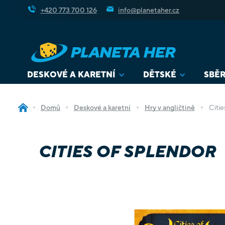
Přejít
+420 773 700 126
info@planetaher.cz
na
obsah
DESKOVÉ A KARETNÍ
DĚTSKÉ
SBĚR
Domů
Deskové a karetní
Hry v angličtině
Citie
CITIES OF SPLENDOR