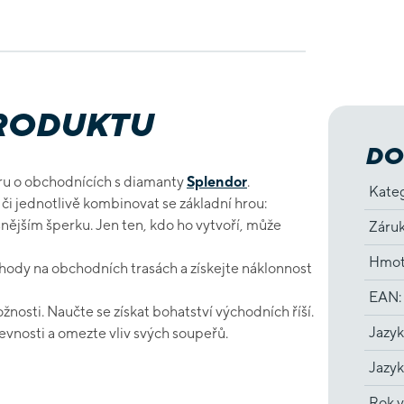
PRODUKTU
DO
hru o obchodnících s diamanty
Splendor
.
Kate
 či jednotlivě kombinovat se základní hrou:
snějším šperku. Jen ten, kdo ho vytvoří, může
Záru
Hmot
hody na obchodních trasách a získejte náklonnost
EAN
:
žnosti. Naučte se získat bohatství východních říší.
Jazyk
evnosti a omezte vliv svých soupeřů.
Jazyk
Rok v