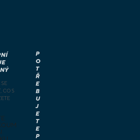
P
NÍ
O
JE
T
NÝ
Ř
 SE
E
, CO S
B
ŽETE
U
J
E
TE
T
KOUM
E
I
P
KU