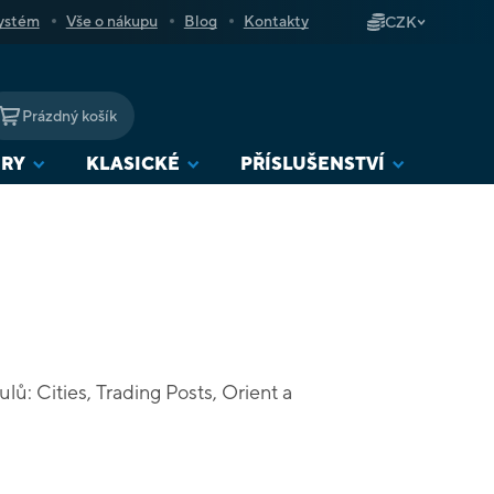
ystém
Vše o nákupu
Blog
Kontakty
CZK
Prázdný košík
NÁKUPNÍ
KOŠÍK
URY
KLASICKÉ
PŘÍSLUŠENSTVÍ
lů: Cities, Trading Posts, Orient a