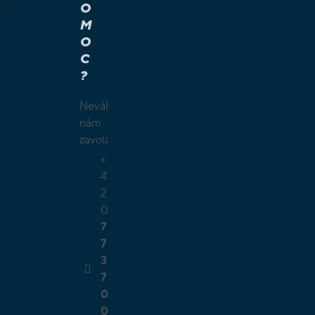
O
M
É A
O
Í HRY
C
É HRY
?
LAMY
ČKY
Neváhejte
O
nám
ŠÍ
zavolat.
TELSKÉ
+
GIE
4
2
0
7
7
3
7
0
0