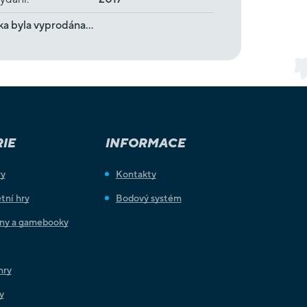
ka byla vyprodána…
IE
INFORMACE
ry
Kontakty
tní hry
Bodový systém
iny a gamebooky
hry
y