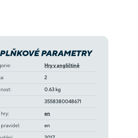
PLŇKOVÉ PARAMETRY
gorie
:
Hry v angličtině
ka
:
2
nost
:
0.63 kg
3558380048671
 hry
:
en
 pravidel
:
en
ydání
:
2017