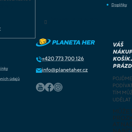
Doplňky
chrany
ů
Sledovat na Instagramu
E
VÁŠ
NÁKUP
+420
773 700 126
KOŠÍK 
PRÁZD
ínky
info@planetaher.cz
POJĎME
ních údajů
PODÍVAT
TÍM MŮ
UDĚLAT
MŮŽE
PROZ
AT NAŠ
NABÍD