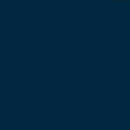
DESKOV
KARETN
VÝUKOV
HLAVO
SKLÁDA
HRY PR
NEJMEN
BUDOVA
STRATE