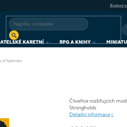
Bodový s
ATELSKÉ KARETNÍ
RPG A KNIHY
MINIAT
s of Splendor
Čtveřice rozšiřujcích modu
Strongholds
Detailní informace