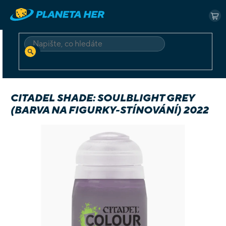
Přejít
na
NÁ
obsah
KO
HLEDAT
Domů
Příslušenství
Barvy
Citadel Shade: Soulblight Grey (barva na figurky-stínování) 2022
CITADEL SHADE: SOULBLIGHT GREY
(BARVA NA FIGURKY-STÍNOVÁNÍ) 2022