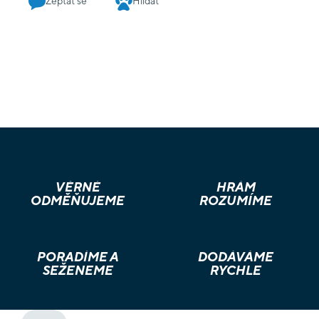
Zeptat se
Hlídat
VĚRNÉ
HRÁM
ODMĚŇUJEME
ROZUMÍME
PORADÍME A
DODÁVÁME
SEŽENEME
RYCHLE