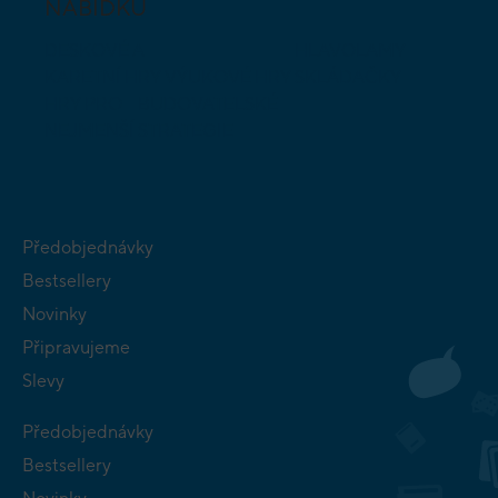
NABÍDKU
DESKOVÉ A
HLAVOLAMY
KARETNÍ HRY
VÝUKOVÉ HRY
SKLÁDAČKY
HRY PRO
BUDOVATELSKÉ
NEJMENŠÍ
STRATEGIE
Předobjednávky
Bestsellery
Novinky
Připravujeme
Slevy
Předobjednávky
Bestsellery