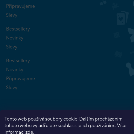
Připravujeme
Slevy
Bestsellery
Novinky
Slevy
Bestsellery
Novinky
Připravujeme
Slevy
Tento web používá soubory cookie. Dalším procházením
tohoto webu vyjadřujete souhlas s jejich používáním.. Více
Copyright 2026
Planeta her
. Všechna práva vyhrazena.
informací
zde
.
Vytvořil Shoptet Premium