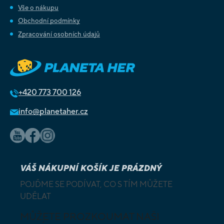
Vše o nákupu
Obchodní podmínky
Zpracování osobních údajů
+420
773 700 126
info@planetaher.cz
VÁŠ NÁKUPNÍ KOŠÍK JE PRÁZDNÝ
POJĎME SE PODÍVAT, CO S TÍM MŮŽETE
UDĚLAT
MŮŽETE PROZKOUMAT NAŠI