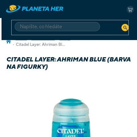
Přejít
na
NÁ
obsah
KO
HLEDAT
Domů
Příslušenství
Barvy
Citadel Layer: Ahriman Blue (barva na figurky)
CITADEL LAYER: AHRIMAN BLUE (BARVA
NA FIGURKY)