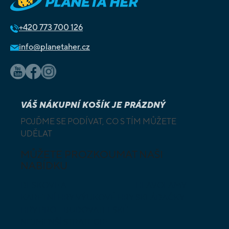
+420
773 700 126
info@planetaher.cz
VÁŠ NÁKUPNÍ KOŠÍK JE PRÁZDNÝ
POJĎME SE PODÍVAT, CO S TÍM MŮŽETE
UDĚLAT
MŮŽETE PROZKOUMAT NAŠI
NABÍDKU
DESKOVÉ A
HLAVOLAMY
KARETNÍ HRY
VÝUKOVÉ HRY
SKLÁDAČKY
HRY PRO
BUDOVATELSKÉ
NEJMENŠÍ
STRATEGIE