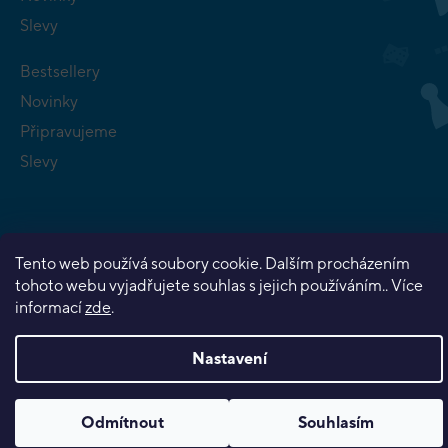
Slevy
Bestsellery
Novinky
Připravujeme
Slevy
Tento web používá soubory cookie. Dalším procházením
tohoto webu vyjadřujete souhlas s jejich používáním.. Více
Copyright 2026
Planeta her
. Všechna práva vyhrazena.
informací
zde
.
Vytvořil Shoptet Premium
Nastavení
Odmítnout
Souhlasím