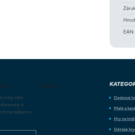
Záru
Hmot
EAN
:
KATEGOR
letter
Instagram
il a my vám
Deskové h
informace o
Malé a kare
ch na našem e-
Hry na hrd
Dětské hry