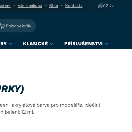
ystém
Vše o nákupu
Blog
Kontakty
CZK
Prázdný košík
NÁKUPNÍ
KOŠÍK
URY
KLASICKÉ
PŘÍSLUŠENSTVÍ
URKY)
reen- akrylátová barva pro modeláře, ideální
í figurek. Obsah balení: 12 ml.