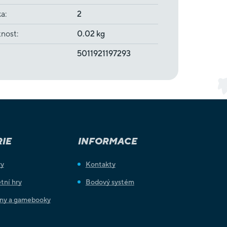
ka
:
2
nost
:
0.02 kg
5011921197293
IE
INFORMACE
ry
Kontakty
tní hry
Bodový systém
iny a gamebooky