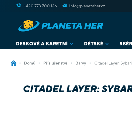
Přejít
+420 773 700 126
info@planetaher.cz
na
obsah
DESKOVÉ A KARETNÍ
DĚTSKÉ
SBĚR
Domů
Příslušenství
Barvy
Citadel Layer: Sybar
CITADEL LAYER: SYBA