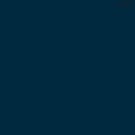
NABÍD
DESKOV
KARETN
VÝUKOV
HLAVO
SKLÁDA
HRY PR
NEJMEN
BUDOVA
STRATE