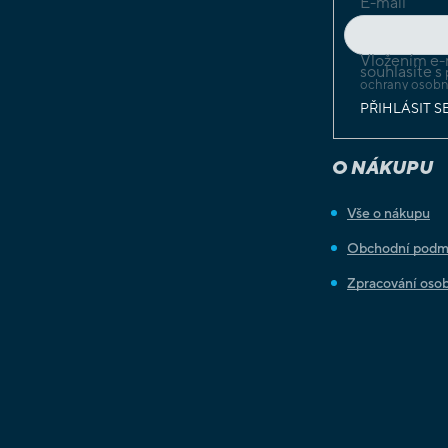
E-mail
Vložením e-
souhlasíte s
ochrany osobn
PŘIHLÁSIT S
O NÁKUPU
Vše o nákupu
Obchodní podm
Zpracování osob