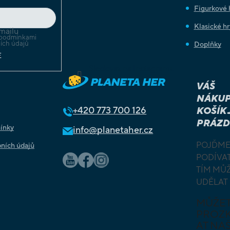
Figurkové 
Klasické hr
mailu
podmínkami
ích údajů
Doplňky
E
Sledovat na Instagramu
VÁŠ
NÁKUP
+420
773 700 126
KOŠÍK 
PRÁZD
ínky
info@planetaher.cz
POJĎME
ních údajů
PODÍVAT
TÍM MŮ
UDĚLAT
MŮŽE
PROZ
AT NAŠ