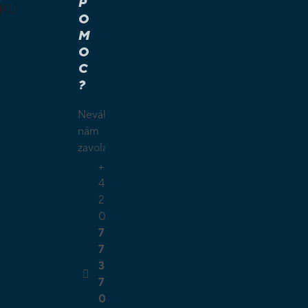
P
KU
O
M
É A
O
Í HRY
C
É HRY
?
LAMY
ČKY
Neváhejte
O
nám
ŠÍ
zavolat.
TELSKÉ
+
GIE
4
2
0
7
7
3
7
0