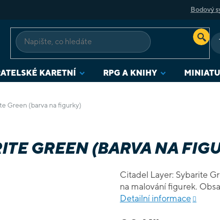
Bodový s
ATELSKÉ KARETNÍ
RPG A KNIHY
MINIAT
ite Green (barva na figurky)
RITE GREEN (BARVA NA FIG
Citadel Layer: Sybarite G
na malován
Detailní informace