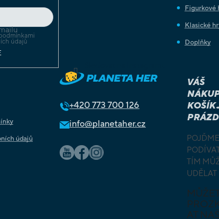
Figurkové 
Klasické hr
mailu
podmínkami
ích údajů
Doplňky
E
Sledovat na Instagramu
VÁŠ
NÁKUP
+420
773 700 126
KOŠÍK 
PRÁZD
ínky
info@planetaher.cz
POJĎME
ních údajů
PODÍVAT
TÍM MŮ
UDĚLAT
MŮŽE
PROZ
AT NAŠ