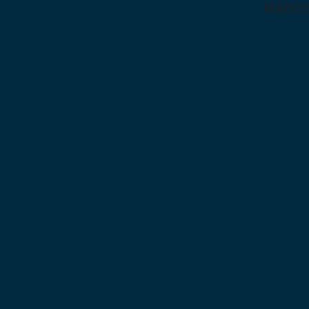
NABÍD
DESKOV
KARETN
VÝUKOV
HLAVO
SKLÁDA
HRY PR
NEJMEN
BUDOVA
STRATE