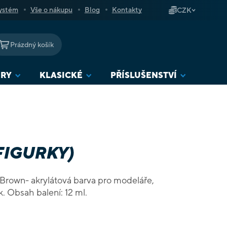
ystém
Vše o nákupu
Blog
Kontakty
CZK
Prázdný košík
NÁKUPNÍ
KOŠÍK
URY
KLASICKÉ
PŘÍSLUŠENSTVÍ
FIGURKY)
 Brown- akrylátová barva pro modeláře,
ideální na malování figurek. Obsah balení: 12 ml.