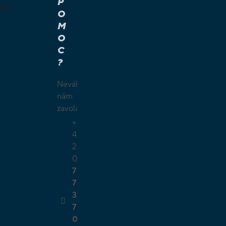
P
KU
O
M
É A
O
Í HRY
C
É HRY
?
LAMY
ČKY
Neváhejte
O
nám
ŠÍ
zavolat.
TELSKÉ
+
GIE
4
2
0
7
7
3
7
0