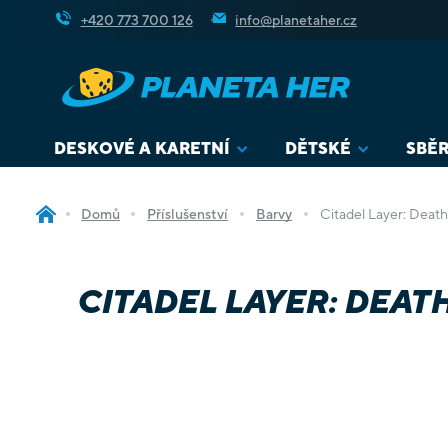
Přejít
+420 773 700 126
info@planetaher.cz
na
obsah
DESKOVÉ A KARETNÍ
DĚTSKÉ
SBĚR
Domů
Příslušenství
Barvy
Citadel Layer: Death
CITADEL LAYER: DEA