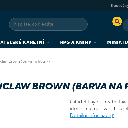
Bodový s
ATELSKÉ KARETNÍ
RPG A KNIHY
MINIAT
claw Brown (barva na figurky)
THCLAW BROWN (BARVA NA 
Citadel Layer: Deathclaw
Detailní informace