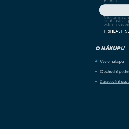
E-mail
Vložením e-
souhlasíte s
ochrany osobn
PŘIHLÁSIT S
O NÁKUPU
Vše o nákupu
Obchodní podm
Zpracování osob