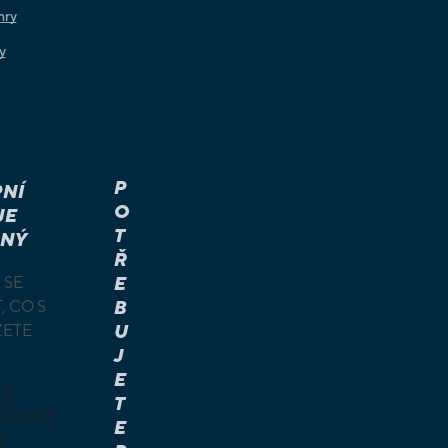
hry
y
P
NÍ
O
JE
T
NÝ
Ř
 SE
E
, CO S
B
ŽETE
U
J
E
TE
T
KOUM
E
I