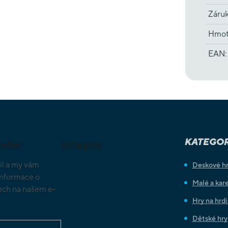
Záru
Hmot
EAN
:
KATEGOR
letter
Instagram
il a my vám
Deskové h
informace o
Malé a kare
ch na našem e-
Hry na hrd
Dětské hry