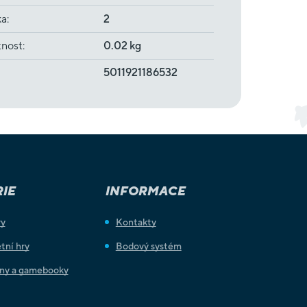
ka
:
2
nost
:
0.02 kg
5011921186532
IE
INFORMACE
ry
Kontakty
tní hry
Bodový systém
iny a gamebooky