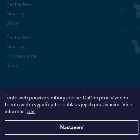
Bestsellery
Novinky
Slevy
Bestsellery
Novinky
Připravujeme
Slevy
Tento web používá soubory cookie. Dalším procházením
tohoto webu vyjadřujete souhlas s jejich používáním.. Více
Copyright 2026
Planeta her
. Všechna práva vyhrazena.
informací
zde
.
Vytvořil Shoptet Premium
Nastavení