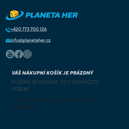
+420
773 700 126
info@planetaher.cz
VÁŠ NÁKUPNÍ KOŠÍK JE PRÁZDNÝ
POJĎME SE PODÍVAT, CO S TÍM MŮŽETE
UDĚLAT
MŮŽETE PROZKOUMAT NAŠI
NABÍDKU
DESKOVÉ A
HLAVOLAMY
KARETNÍ HRY
VÝUKOVÉ HRY
SKLÁDAČKY