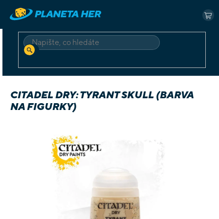
Přejít
na
NÁ
obsah
KO
HLEDAT
Domů
Příslušenství
Barvy
Citadel Dry: Tyrant Skull (barva na figurky)
CITADEL DRY: TYRANT SKULL (BARVA
NA FIGURKY)