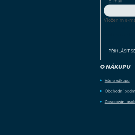
E-mail
Vložením e-mai
podmínkami o
osobních údaj
PŘIHLÁSIT S
O NÁKUPU
Vše o nákupu
Obchodní podm
Zpracování osob