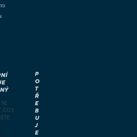
hry
y
P
NÍ
O
JE
T
NÝ
Ř
 SE
E
, CO S
B
ŽETE
U
J
E
TE