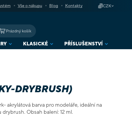
ystém
Vše o nákupu
Blog
Kontakty
CZK
Prázdný košík
NÁKUPNÍ
KOŠÍK
URY
KLASICKÉ
PŘÍSLUŠENSTVÍ
RKY-DRYBRUSH)
rk- akrylátová barva pro modeláře, ideální na
malování figurek metodou drybrush. Obsah balení: 12 ml.