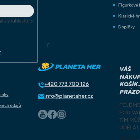
Figurkové 
Klasické hr
lu souhlasíte s
Doplňky
chrany
ů
Sledovat na Instagramu
E
VÁŠ
NÁKUP
+420
773 700 126
KOŠÍK 
PRÁZD
ínky
info@planetaher.cz
POJĎME
ních údajů
PODÍVAT
TÍM MŮ
UDĚLAT
MŮŽE