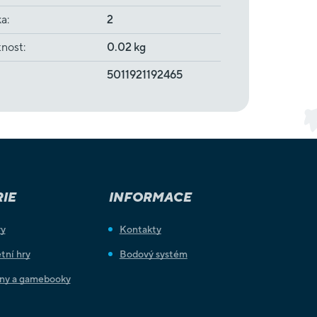
ka
:
2
nost
:
0.02 kg
5011921192465
IE
INFORMACE
ry
Kontakty
tní hry
Bodový systém
iny a gamebooky