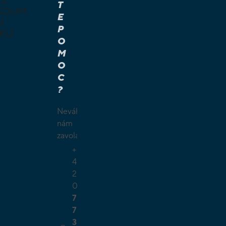
T
KOUM
E
I
P
KU
O
M
É A
O
Í HRY
C
É HRY
?
LAMY
ČKY
Neváhejte
O
nám
ŠÍ
zavolat.
TELSKÉ
+
GIE
4
2
0
7
7
3