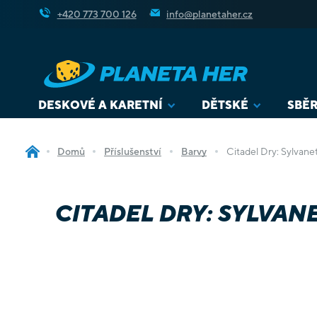
Přejít
+420 773 700 126
info@planetaher.cz
na
obsah
DESKOVÉ A KARETNÍ
DĚTSKÉ
SBĚR
Domů
Příslušenství
Barvy
Citadel Dry: Sylvane
CITADEL DRY: SYLVAN