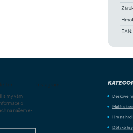
Záru
Hmot
EAN
:
KATEGOR
letter
Instagram
il a my vám
Deskové h
informace o
Malé a kare
ch na našem e-
Hry na hrd
Dětské hry