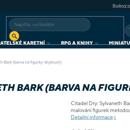
Bodový s
ATELSKÉ KARETNÍ
RPG A KNIHY
MINIAT
th Bark (barva na figurky-drybrush)
ETH BARK (BARVA NA FIGU
Citadel Dry: Sylvaneth Ba
Detailní informace