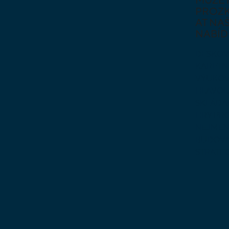
PROZ
AT NAŠ
NABÍD
DESKOV
KARETN
VÝUKOV
HLAVO
SKLÁDA
HRY PR
NEJMEN
BUDOVA
STRATE