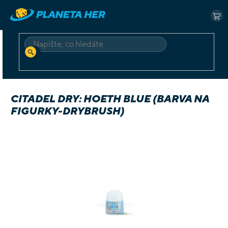
Přejít
na
NÁ
obsah
KO
HLEDAT
Domů
Příslušenství
Barvy
Citadel Dry: Hoeth Blue (barva na figurky-drybrush)
CITADEL DRY: HOETH BLUE (BARVA NA
FIGURKY-DRYBRUSH)