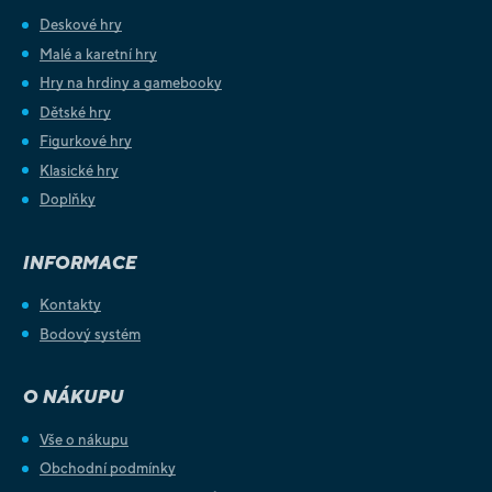
Deskové hry
Malé a karetní hry
Hry na hrdiny a gamebooky
Dětské hry
Figurkové hry
Klasické hry
Doplňky
INFORMACE
Kontakty
Bodový systém
O NÁKUPU
Vše o nákupu
Obchodní podmínky