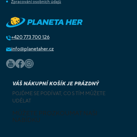
Zpracování osobních údajů
+420
773 700 126
info@planetaher.cz
VÁŠ NÁKUPNÍ KOŠÍK JE PRÁZDNÝ
POJĎME SE PODÍVAT, CO S TÍM MŮŽETE
UDĚLAT
MŮŽETE PROZKOUMAT NAŠI
NABÍDKU
DESKOVÉ A
HLAVOLAMY