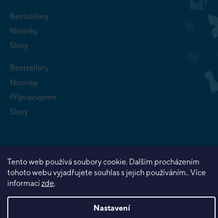
Bestsellery
Novinky
Slevy
Bestsellery
Novinky
Připravujeme
Slevy
Tento web používá soubory cookie. Dalším procházením
tohoto webu vyjadřujete souhlas s jejich používáním.. Více
Copyright 2026
Planeta her
. Všechna práva vyhrazena.
informací
zde
.
Vytvořil Shoptet Premium
Nastavení