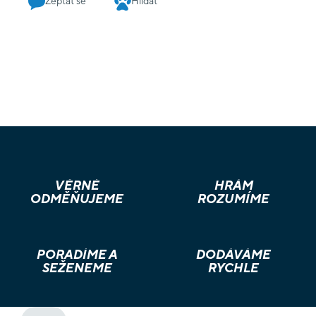
Zeptat se
Hlídat
VĚRNÉ
HRÁM
ODMĚŇUJEME
ROZUMÍME
PORADÍME A
DODÁVÁME
SEŽENEME
RYCHLE