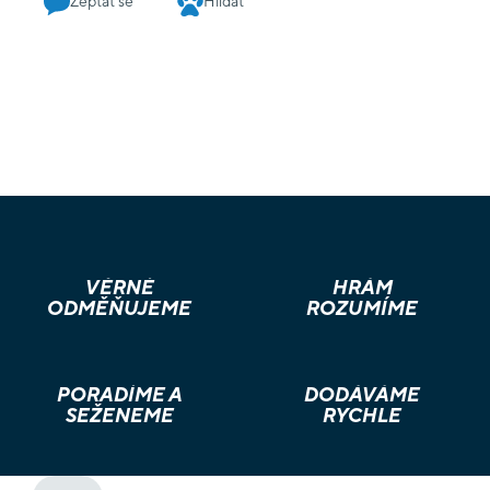
Zeptat se
Hlídat
VĚRNÉ
HRÁM
ODMĚŇUJEME
ROZUMÍME
PORADÍME A
DODÁVÁME
SEŽENEME
RYCHLE