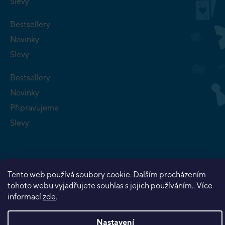
Slevy
Bestsellery
Novinky
Slevy
Bestsellery
Novinky
Připravujeme
Slevy
Tento web používá soubory cookie. Dalším procházením
tohoto webu vyjadřujete souhlas s jejich používáním.. Více
Copyright 2026
Planeta her
. Všechna práva vyhrazena.
informací
zde
.
Vytvořil Shoptet Premium
Nastavení