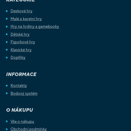
Deskové hry
Malé a karetní hry
Hry na hrdiny a gamebooky
Dětské hry
Figurkové hry
Klasické hry
Doplňky
INFORMACE
Kontakty
Bodový systém
O NÁKUPU
Vše o nákupu
Obchodní podmínky