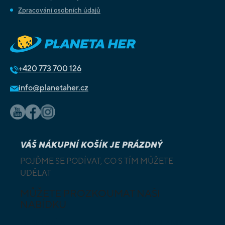
Zpracování osobních údajů
+420
773 700 126
info@planetaher.cz
VÁŠ NÁKUPNÍ KOŠÍK JE PRÁZDNÝ
POJĎME SE PODÍVAT, CO S TÍM MŮŽETE
UDĚLAT
MŮŽETE PROZKOUMAT NAŠI
NABÍDKU
DESKOVÉ A
HLAVOLAMY