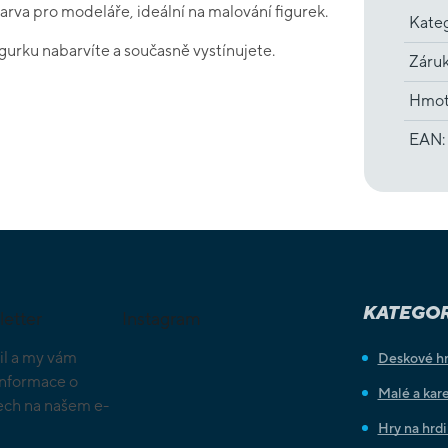
arva pro modeláře, ideální na malování figurek.
Kate
urku nabarvíte a současně vystínujete.
Záru
Hmot
EAN
:
KATEGOR
letter
Instagram
il a my vám
Deskové h
informace o
Malé a kare
ch na našem e-
Hry na hrd