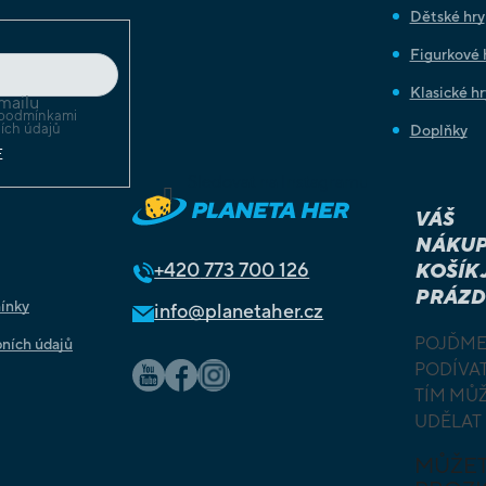
Dětské hry
Figurkové 
Klasické hr
mailu
podmínkami
ích údajů
Doplňky
E
Sledovat na Instagramu
VÁŠ
NÁKUP
+420
773 700 126
KOŠÍK 
PRÁZD
ínky
info@planetaher.cz
POJĎME
ních údajů
PODÍVAT
TÍM MŮ
UDĚLAT
MŮŽE