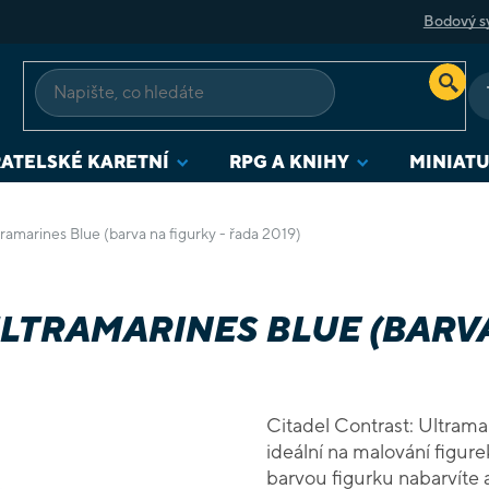
Bodový s
ATELSKÉ KARETNÍ
RPG A KNIHY
MINIAT
tramarines Blue (barva na figurky - řada 2019)
LTRAMARINES BLUE (BARVA
Citadel Contrast: Ultrama
ideální na malování figurek. Vhodné na jednoduché nabarvení. 