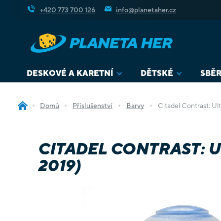
Přejít
+420 773 700 126
info@planetaher.cz
na
obsah
DESKOVÉ A KARETNÍ
DĚTSKÉ
SBĚR
Domů
Příslušenství
Barvy
Citadel Contrast: Ul
CITADEL CONTRAST: U
2019)