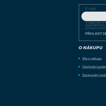
E-mail
Vložením e-
souhlasíte s
ochrany osobn
PŘIHLÁSIT S
O NÁKUPU
Vše o nákupu
Obchodní podm
Zpracování osob