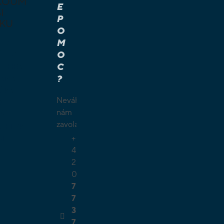
KOUM
E
I
P
KU
O
M
É A
O
Í HRY
C
É HRY
?
LAMY
ČKY
Neváhejte
O
nám
ŠÍ
zavolat.
TELSKÉ
+
GIE
4
2
0
7
7
3
7