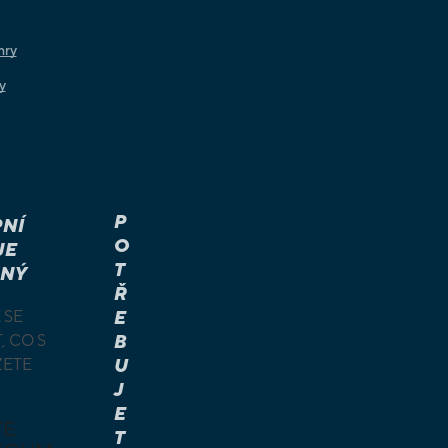
hry
y
P
NÍ
O
JE
T
NÝ
Ř
 SE
E
, CO S
B
ŽETE
U
J
E
TE
T