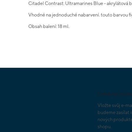
Citadel Contrast: Ultramarines Blue - akrylátová b
Vhodné na jednoduché nabarvení. touto barvou fig
Obsah balení: 18 ml.
Z
á
p
a
Odebírat news
t
í
Vložte svůj e-ma
budeme zasílat 
nových produkte
shopu.