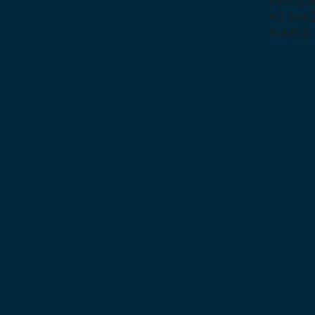
PROZ
AT NAŠ
NABÍD
DESKOV
KARETN
VÝUKOV
HLAVO
SKLÁDA
HRY PR
NEJMEN
BUDOVA
STRATE