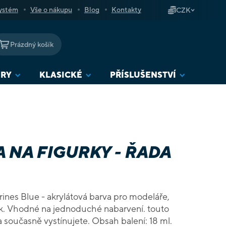
ystém
Vše o nákupu
Blog
Kontakty
CZK
Prázdný košík
NÁKUPNÍ
KOŠÍK
URY
KLASICKÉ
PŘÍSLUŠENSTVÍ
 NA FIGURKY - ŘADA
rines Blue - akrylátová barva pro modeláře,
touto
barvou figurku nabarvíte a současně vystínujete. Obsah balení: 18 ml.