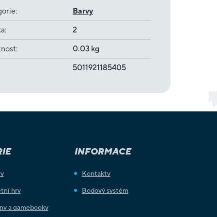
gorie
:
Barvy
ka
:
2
nost
:
0.03 kg
5011921185405
IE
INFORMACE
ry
Kontakty
tní hry
Bodový systém
iny a gamebooky