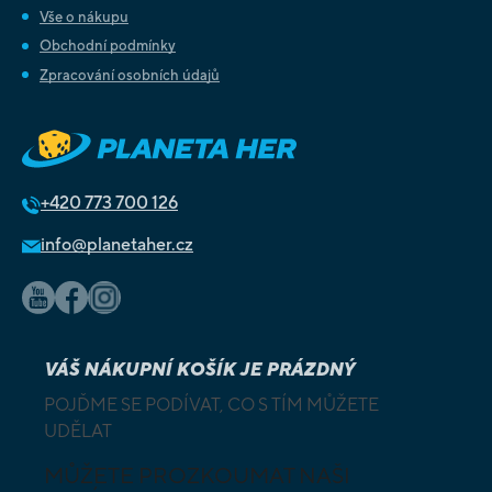
Vše o nákupu
Obchodní podmínky
Zpracování osobních údajů
+420
773 700 126
info@planetaher.cz
VÁŠ NÁKUPNÍ KOŠÍK JE PRÁZDNÝ
POJĎME SE PODÍVAT, CO S TÍM MŮŽETE
UDĚLAT
MŮŽETE PROZKOUMAT NAŠI