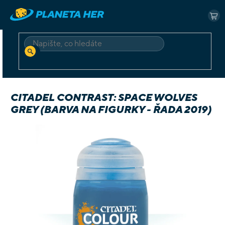
Přejít
na
NÁ
obsah
KO
HLEDAT
Domů
Příslušenství
Barvy
Citadel Contrast: Space Wolves Grey (barva na figurky - řada 2019)
CITADEL CONTRAST: SPACE WOLVES
GREY (BARVA NA FIGURKY - ŘADA 2019)