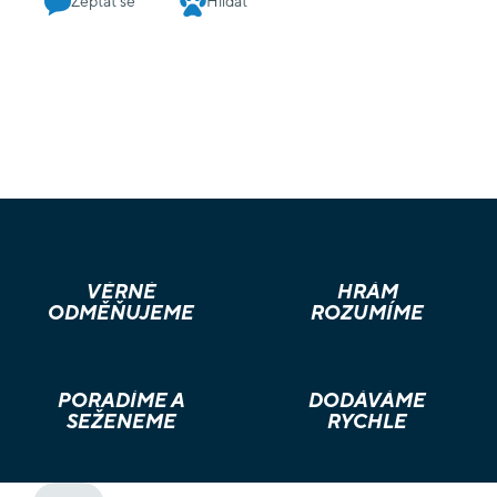
Zeptat se
Hlídat
VĚRNÉ
HRÁM
ODMĚŇUJEME
ROZUMÍME
PORADÍME A
DODÁVÁME
SEŽENEME
RYCHLE