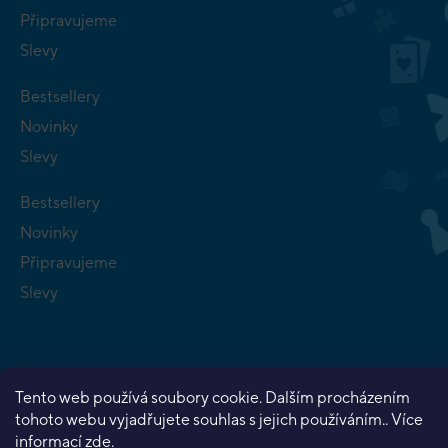
Připravujeme
Slevy
Bestsellery
Novinky
Slevy
Bestsellery
Novinky
Připravujeme
Slevy
Tento web používá soubory cookie. Dalším procházením
tohoto webu vyjadřujete souhlas s jejich používáním.. Více
Copyright 2026
Planeta her
. Všechna práva vyhrazena.
informací
zde
.
Vytvořil Shoptet Premium