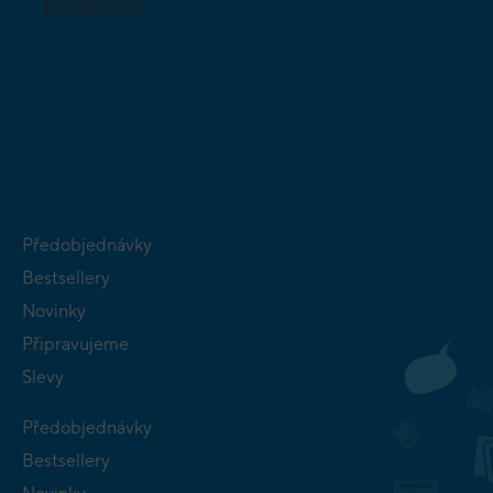
NABÍDKU
DESKOVÉ A
HLAVOLAMY
KARETNÍ HRY
VÝUKOVÉ HRY
SKLÁDAČKY
HRY PRO
BUDOVATELSKÉ
NEJMENŠÍ
STRATEGIE
Předobjednávky
Bestsellery
Novinky
Připravujeme
Slevy
Předobjednávky
Bestsellery