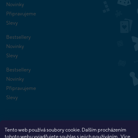
Novinky
Připravujeme
Slevy
Bestsellery
Novinky
Slevy
Bestsellery
Novinky
Připravujeme
Slevy
Tento web používá soubory cookie. Dalším procházením
tohoto webu vyjadřujete souhlas s jejich používáním.. Více
Copyright 2026
Planeta her
. Všechna práva vyhrazena.