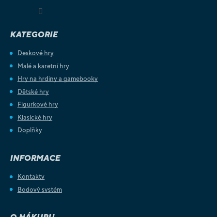
Sledovat na Instagramu
KATEGORIE
Deskové hry
Malé a karetní hry
Hry na hrdiny a gamebooky
Dětské hry
Figurkové hry
Klasické hry
Doplňky
INFORMACE
Kontakty
Bodový systém