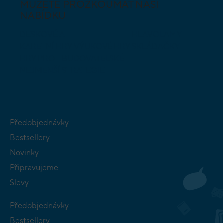
MŮŽETE PROZKOUMAT NAŠI
NABÍDKU
DESKOVÉ A
HLAVOLAMY
KARETNÍ HRY
VÝUKOVÉ HRY
SKLÁDAČKY
HRY PRO
BUDOVATELSKÉ
NEJMENŠÍ
STRATEGIE
Předobjednávky
Bestsellery
Novinky
Připravujeme
Slevy
Předobjednávky
Bestsellery