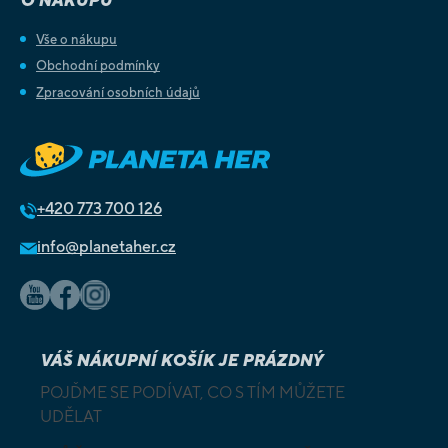
O NÁKUPU
Vše o nákupu
Obchodní podmínky
Zpracování osobních údajů
+420
773 700 126
info@planetaher.cz
VÁŠ NÁKUPNÍ KOŠÍK JE PRÁZDNÝ
POJĎME SE PODÍVAT, CO S TÍM MŮŽETE
UDĚLAT