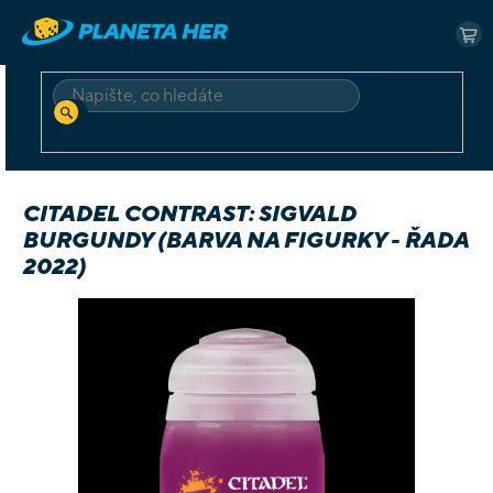
Přejít
na
NÁ
obsah
KO
HLEDAT
Domů
Příslušenství
Barvy
Citadel Contrast: Sigvald Burgundy (barva na figurky - řada 2022)
CITADEL CONTRAST: SIGVALD
BURGUNDY (BARVA NA FIGURKY - ŘADA
2022)