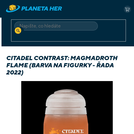
Přejít
na
NÁ
obsah
KO
HLEDAT
Domů
Příslušenství
Barvy
Citadel Contrast: Magmadroth Flame (barva na figurky - řada 2022)
CITADEL CONTRAST: MAGMADROTH
FLAME (BARVA NA FIGURKY - ŘADA
2022)