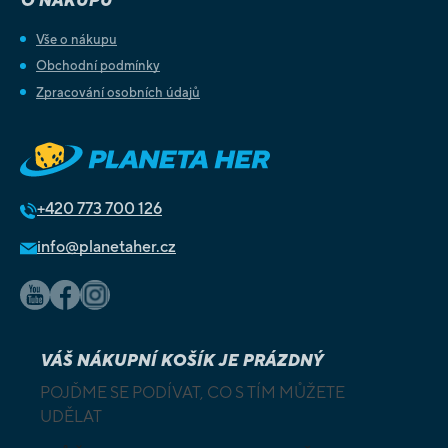
O NÁKUPU
Vše o nákupu
Obchodní podmínky
Zpracování osobních údajů
+420
773 700 126
info@planetaher.cz
VÁŠ NÁKUPNÍ KOŠÍK JE PRÁZDNÝ
POJĎME SE PODÍVAT, CO S TÍM MŮŽETE
UDĚLAT