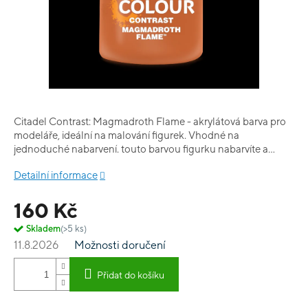
Citadel Contrast: Magmadroth Flame - akrylátová barva pro
modeláře, ideální na malování figurek. Vhodné na
jednoduché nabarvení. touto barvou figurku nabarvíte a
současně vystínujete. Obsah balení: 18 ml.
Detailní informace
160 Kč
Skladem
(>5 ks)
11.8.2026
Možnosti doručení
Přidat do košíku