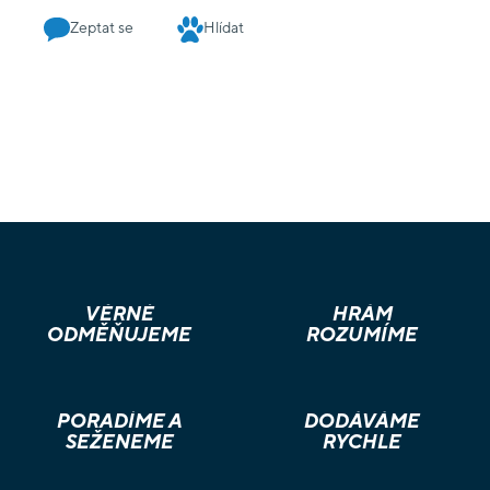
Zeptat se
Hlídat
VĚRNÉ
HRÁM
ODMĚŇUJEME
ROZUMÍME
PORADÍME A
DODÁVÁME
SEŽENEME
RYCHLE