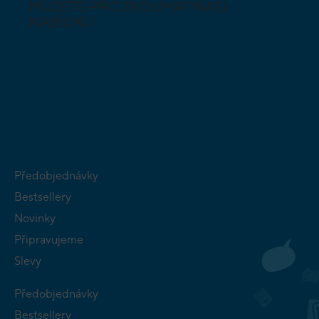
MŮŽETE PROZKOUMAT NAŠI
NABÍDKU
DESKOVÉ A
HLAVOLAMY
KARETNÍ HRY
VÝUKOVÉ HRY
SKLÁDAČKY
HRY PRO
BUDOVATELSKÉ
NEJMENŠÍ
STRATEGIE
Předobjednávky
Bestsellery
Novinky
Připravujeme
Slevy
Předobjednávky
Bestsellery