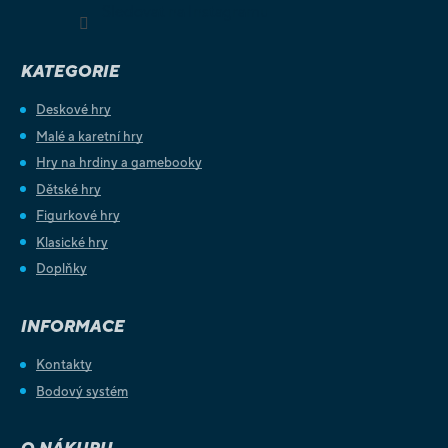
Sledovat na Instagramu
KATEGORIE
Deskové hry
Malé a karetní hry
Hry na hrdiny a gamebooky
Dětské hry
Figurkové hry
Klasické hry
Doplňky
INFORMACE
Kontakty
Bodový systém