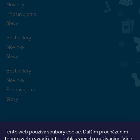
Novinky
Připravujeme
Slevy
Bestsellery
Novinky
Slevy
Bestsellery
Novinky
Připravujeme
Slevy
Tento web používá soubory cookie. Dalším procházením
tohoto webu vyjadřujete souhlas s jejich používáním.. Více
Copyright 2026
Planeta her
. Všechna práva vyhrazena.