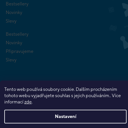
Bestsellery
Novinky
Slevy
Bestsellery
Novinky
Připravujeme
Slevy
Tento web používá soubory cookie. Dalším procházením
tohoto webu vyjadřujete souhlas s jejich používáním.. Více
Copyright 2026
Planeta her
. Všechna práva vyhrazena.
informací
zde
.
Vytvořil Shoptet Premium
Nastavení