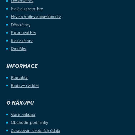
Deskové hry
Malé a karetní hry
Hry na hrdiny a gamebooky
Dětské hry
Figurkové hry
Klasické hry
Doplňky
INFORMACE
Kontakty
Bodový systém
O NÁKUPU
Vše o nákupu
Obchodní podmínky
Zpracování osobních údajů