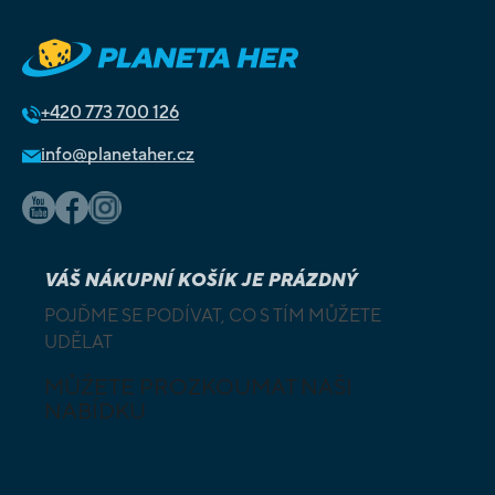
+420
773 700 126
info@planetaher.cz
VÁŠ NÁKUPNÍ KOŠÍK JE PRÁZDNÝ
POJĎME SE PODÍVAT, CO S TÍM MŮŽETE
UDĚLAT
MŮŽETE PROZKOUMAT NAŠI
NABÍDKU
DESKOVÉ A
HLAVOLAMY
KARETNÍ HRY
VÝUKOVÉ HRY
SKLÁDAČKY