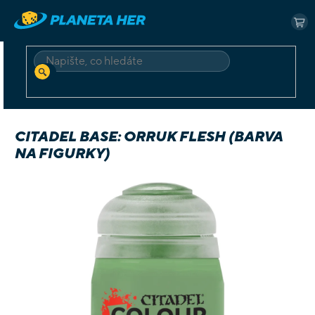
Přejít
na
NÁ
obsah
KO
HLEDAT
Domů
Příslušenství
Barvy
Citadel Base: Orruk Flesh (barva na figurky)
CITADEL BASE: ORRUK FLESH (BARVA
NA FIGURKY)