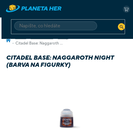
Přejít
na
NÁ
obsah
KO
HLEDAT
Domů
Příslušenství
Barvy
Citadel Base: Naggaroth Night (barva na figurky)
CITADEL BASE: NAGGAROTH NIGHT
(BARVA NA FIGURKY)