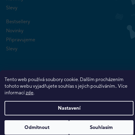
Slevy
Bestsellery
Novinky
Připravujeme
Slevy
Tento web používá soubory cookie. Dalším procházením
tohoto webu vyjadřujete souhlas s jejich používáním.. Více
Copyright 2026
Planeta her
. Všechna práva vyhrazena.
informací
zde
.
Vytvořil Shoptet Premium
Nastavení
Odmítnout
Souhlasím