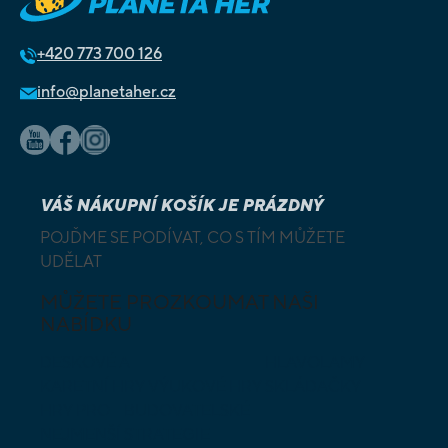
+420
773 700 126
info@planetaher.cz
VÁŠ NÁKUPNÍ KOŠÍK JE PRÁZDNÝ
POJĎME SE PODÍVAT, CO S TÍM MŮŽETE
UDĚLAT
MŮŽETE PROZKOUMAT NAŠI
NABÍDKU
DESKOVÉ A
HLAVOLAMY
KARETNÍ HRY
VÝUKOVÉ HRY
SKLÁDAČKY
HRY PRO
BUDOVATELSKÉ
NEJMENŠÍ
STRATEGIE