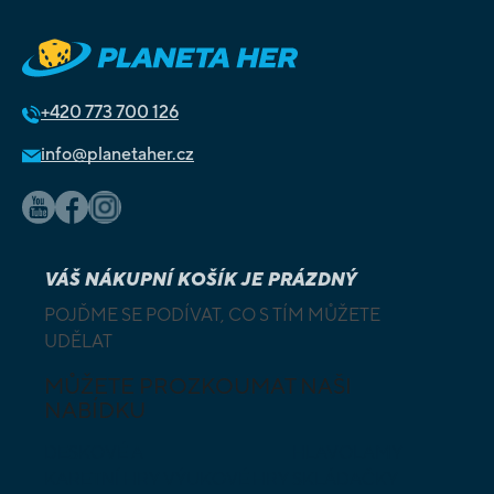
+420
773 700 126
info@planetaher.cz
VÁŠ NÁKUPNÍ KOŠÍK JE PRÁZDNÝ
POJĎME SE PODÍVAT, CO S TÍM MŮŽETE
UDĚLAT
MŮŽETE PROZKOUMAT NAŠI
NABÍDKU
DESKOVÉ A
HLAVOLAMY
KARETNÍ HRY
VÝUKOVÉ HRY
SKLÁDAČKY