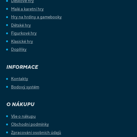
Deskové hry
Malé a karetní hry
Hry na hrdiny a gamebooky
Dětské hry
Figurkové hry
Klasické hry
Doplňky
INFORMACE
Kontakty
Bodový systém
O NÁKUPU
Vše o nákupu
Obchodní podmínky
Zpracování osobních údajů