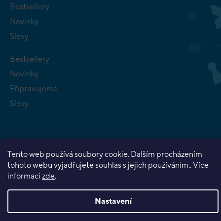
Bestsellery
Novinky
Slevy
Bestsellery
Novinky
Připravujeme
Slevy
Tento web používá soubory cookie. Dalším procházením
tohoto webu vyjadřujete souhlas s jejich používáním.. Více
Copyright 2026
Planeta her
. Všechna práva vyhrazena.
informací
zde
.
Vytvořil Shoptet Premium
Nastavení