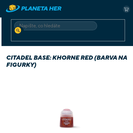
Přejít
na
NÁ
obsah
KO
HLEDAT
Domů
Příslušenství
Barvy
Citadel Base: Khorne Red (barva na figurky)
CITADEL BASE: KHORNE RED (BARVA NA
FIGURKY)