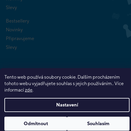
Slevy
Bestsellery
Novinky
Připravujeme
Slevy
Tento web používá soubory cookie. Dalším procházením
tohoto webu vyjadřujete souhlas s jejich používáním.. Více
Copyright 2026
Planeta her
. Všechna práva vyhrazena.
informací
zde
.
Vytvořil Shoptet Premium
Nastavení
Odmítnout
Souhlasím