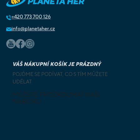
+420
773 700 126
info@planetaher.cz
VÁŠ NÁKUPNÍ KOŠÍK JE PRÁZDNÝ
POJĎME SE PODÍVAT, CO S TÍM MŮŽETE
UDĚLAT
MŮŽETE PROZKOUMAT NAŠI
NABÍDKU
DESKOVÉ A
HLAVOLAMY
KARETNÍ HRY
VÝUKOVÉ HRY
SKLÁDAČKY
HRY PRO
BUDOVATELSKÉ
NEJMENŠÍ
STRATEGIE