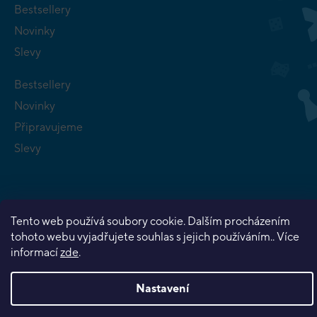
Bestsellery
Novinky
Slevy
Bestsellery
Novinky
Připravujeme
Slevy
Tento web používá soubory cookie. Dalším procházením
tohoto webu vyjadřujete souhlas s jejich používáním.. Více
Copyright 2026
Planeta her
. Všechna práva vyhrazena.
informací
zde
.
Vytvořil Shoptet Premium
Nastavení