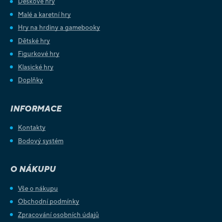
Deskové hry
Malé a karetní hry
Hry na hrdiny a gamebooky
Dětské hry
Figurkové hry
Klasické hry
Doplňky
INFORMACE
Kontakty
Bodový systém
O NÁKUPU
Vše o nákupu
Obchodní podmínky
Zpracování osobních údajů