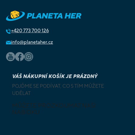
+420
773 700 126
info@planetaher.cz
VÁŠ NÁKUPNÍ KOŠÍK JE PRÁZDNÝ
POJĎME SE PODÍVAT, CO S TÍM MŮŽETE
UDĚLAT
MŮŽETE PROZKOUMAT NAŠI
NABÍDKU
DESKOVÉ A
HLAVOLAMY
KARETNÍ HRY
VÝUKOVÉ HRY
SKLÁDAČKY