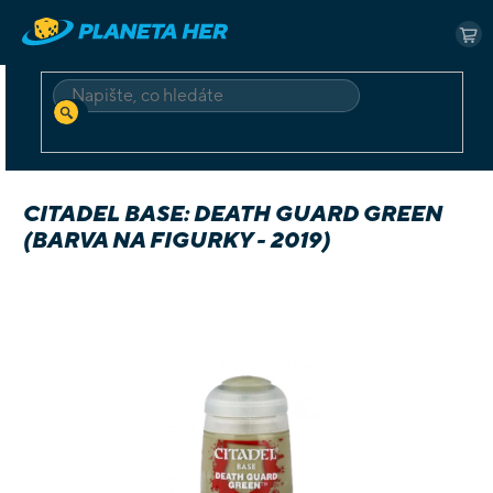
Přejít
na
NÁ
obsah
KO
HLEDAT
Domů
Příslušenství
Barvy
Citadel Base: Death Guard Green (barva na figurky - 2019)
CITADEL BASE: DEATH GUARD GREEN
(BARVA NA FIGURKY - 2019)