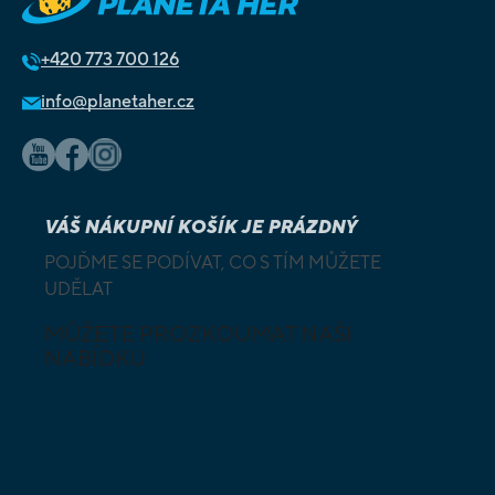
+420
773 700 126
info@planetaher.cz
VÁŠ NÁKUPNÍ KOŠÍK JE PRÁZDNÝ
POJĎME SE PODÍVAT, CO S TÍM MŮŽETE
UDĚLAT
MŮŽETE PROZKOUMAT NAŠI
NABÍDKU
DESKOVÉ A
HLAVOLAMY
KARETNÍ HRY
VÝUKOVÉ HRY
SKLÁDAČKY
HRY PRO
BUDOVATELSKÉ
NEJMENŠÍ
STRATEGIE