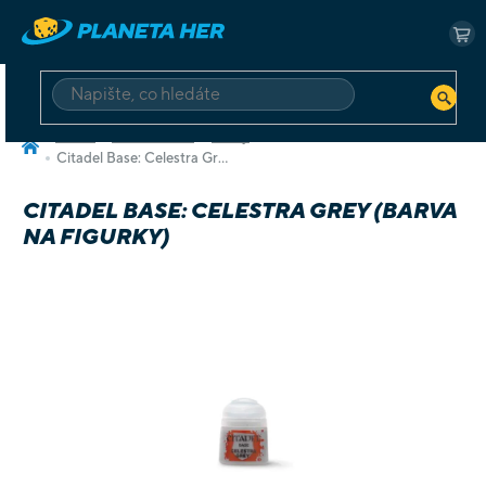
Přejít
na
NÁ
obsah
KO
HLEDAT
Domů
Příslušenství
Barvy
Citadel Base: Celestra Grey (barva na figurky)
CITADEL BASE: CELESTRA GREY (BARVA
NA FIGURKY)