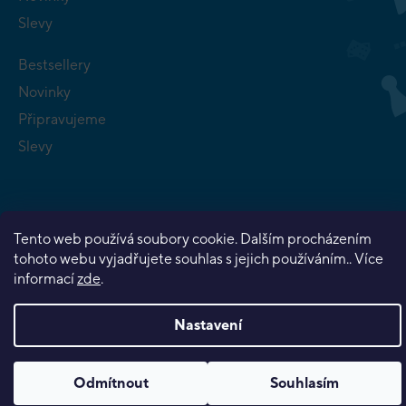
Slevy
Bestsellery
Novinky
Připravujeme
Slevy
Tento web používá soubory cookie. Dalším procházením
tohoto webu vyjadřujete souhlas s jejich používáním.. Více
Copyright 2026
Planeta her
. Všechna práva vyhrazena.
informací
zde
.
Vytvořil Shoptet Premium
Nastavení
Odmítnout
Souhlasím