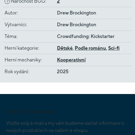
Náročnost BGG
:
2
?
Autor
:
Drew Brockington
Výtvarníci
:
Drew Brockington
Téma
:
Crowdfunding: Kickstarter
Herní kategorie
:
Dětské
,
Podle románu
,
Sci-fi
Herní mechaniky
:
Kooperativní
Rok vydání
:
2025
Z
á
p
Odebírat newsletter
a
t
Vložte svůj e-mail a my vám budeme zasílat informace o
í
nových produktech na našem e-shopu.