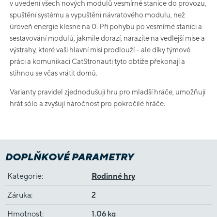
v uvedení všech nových modulů vesmírné stanice do provozu,
spuštění systému a vypuštění návratového modulu, než
úroveň energie klesne na 0. Při pohybu po vesmírné stanici a
sestavování modulů, jakmile dorazí, narazíte na vedlejší mise a
výstrahy, které vaši hlavní misi prodlouží – ale díky týmové
práci a komunikaci CatStronauti tyto obtíže překonají a
stihnou se včas vrátit domů.
Varianty pravidel zjednodušují hru pro mladší hráče, umožňují
hrát sólo a zvyšují náročnost pro pokročilé hráče.
DOPLŇKOVÉ PARAMETRY
Kategorie
:
Rodinné hry
Záruka
:
2
Hmotnost
:
1.06 kg