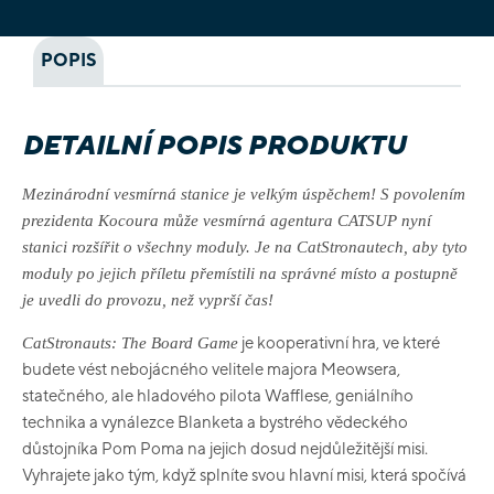
POPIS
DETAILNÍ POPIS PRODUKTU
Mezinárodní vesmírná stanice je velkým úspěchem! S povolením
prezidenta Kocoura může vesmírná agentura CATSUP nyní
stanici rozšířit o všechny moduly. Je na CatStronautech, aby tyto
moduly po jejich příletu přemístili na správné místo a postupně
je uvedli do provozu, než vyprší čas!
je kooperativní hra, ve které
CatStronauts: The Board Game
budete vést nebojácného velitele majora Meowsera,
statečného, ale hladového pilota Wafflese, geniálního
technika a vynálezce Blanketa a bystrého vědeckého
důstojníka Pom Poma na jejich dosud nejdůležitější misi.
Vyhrajete jako tým, když splníte svou hlavní misi, která spočívá