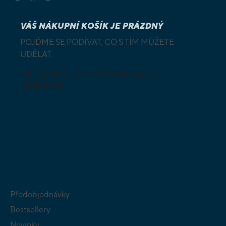
VÁŠ NÁKUPNÍ KOŠÍK JE PRÁZDNÝ
POJĎME SE PODÍVAT, CO S TÍM MŮŽETE
UDĚLAT
MŮŽETE PROZKOUMAT NAŠI
NABÍDKU
DESKOVÉ A
HLAVOLAMY
KARETNÍ HRY
VÝUKOVÉ HRY
SKLÁDAČKY
HRY PRO
BUDOVATELSKÉ
NEJMENŠÍ
STRATEGIE
Předobjednávky
Bestsellery
Novinky