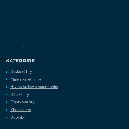
Sledovat na Instagramu
KATEGORIE
Deskové hry
Malé a karetní hry
Hry na hrdiny a gamebooky
Dětské hry
Figurkové hry
Klasické hry
Doplňky