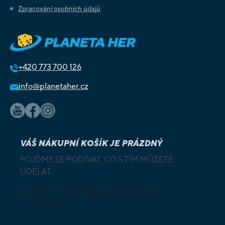
Zpracování osobních údajů
+420
773 700 126
info@planetaher.cz
VÁŠ NÁKUPNÍ KOŠÍK JE PRÁZDNÝ
POJĎME SE PODÍVAT, CO S TÍM MŮŽETE
UDĚLAT
MŮŽETE PROZKOUMAT NAŠI
NABÍDKU
DESKOVÉ A
HLAVOLAMY