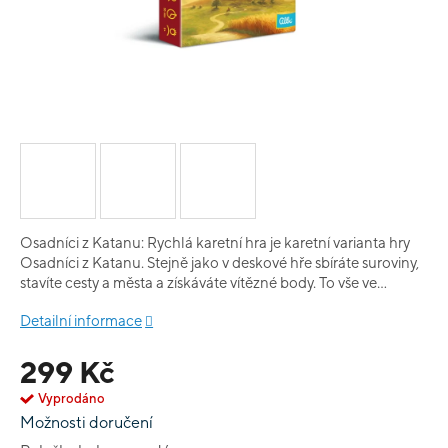
Osadníci z Katanu: Rychlá karetní hra je karetní varianta hry
Osadníci z Katanu. Stejně jako v deskové hře sbíráte suroviny,
stavíte cesty a města a získáváte vítězné body. To vše ve
zjednodušené podobě a zkrácené hrací době, kdy lze hru
Detailní informace
odehrát za půl hodinky. Máte-li rádi deskové Osadníky z
Katanu, bude se vám určite jějich karetní podoba líbit!
299 Kč
Pořídíte-li si dvě balení hry, můžete navíc karetní Osadníky
hrát až v šesti hráčích.
Vyprodáno
Možnosti doručení