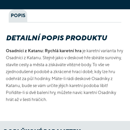
POPIS
DETAILNÍ POPIS PRODUKTU
Osadníci z Katanu: Rychlá karetní hra
je karetní varianta hry
Osadníci z Katanu. Stejně jako v deskové hře sbíráte suroviny,
stavíte cesty a města a získáváte vítězné body. To vše ve
zjednodušené podobě a zkrácené hrací době, kdy lze hru
odehrát za půl hodinky. Máte-li rádi deskové Osadníky z
Katanu, bude se vám určite jějich karetní podoba líbit!
Pořídíte-li si dvě balení hry, můžete navíc karetní Osadníky
hrát až v šesti hráčích.