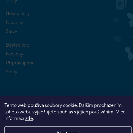
Bestsellery
Novinky
Slevy
Bestsellery
Novinky
Připravujeme
Slevy
Tento web používá soubory cookie. Dalším procházením
Copyright 2026
Planeta her
. Všechna práva vyhrazena.
tohoto webu vyjadřujete souhlas s jejich používáním.. Více
Vytvořil Shoptet Premium
informací
zde
.