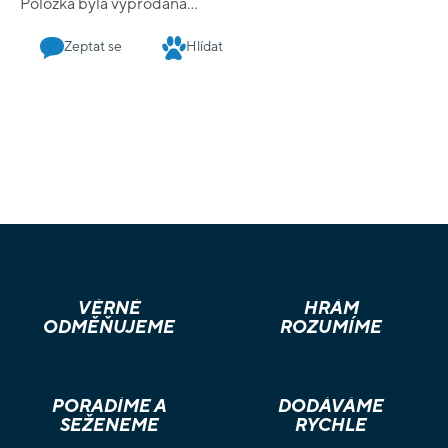
Položka byla vyprodána…
Zeptat se
Hlídat
VĚRNÉ
HRÁM
ODMĚŇUJEME
ROZUMÍME
PORADÍME A
DODÁVÁME
SEŽENEME
RYCHLE