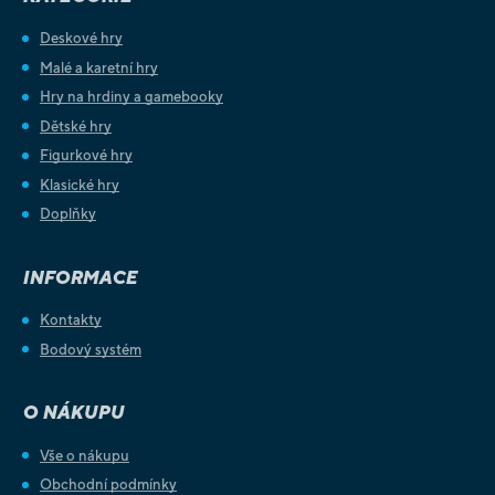
Deskové hry
Malé a karetní hry
Hry na hrdiny a gamebooky
Dětské hry
Figurkové hry
Klasické hry
Doplňky
INFORMACE
Kontakty
Bodový systém
O NÁKUPU
Vše o nákupu
Obchodní podmínky