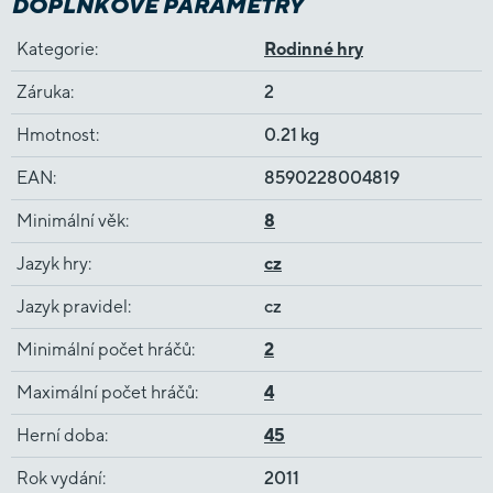
DOPLŇKOVÉ PARAMETRY
Kategorie
:
Rodinné hry
Záruka
:
2
Hmotnost
:
0.21 kg
EAN
:
8590228004819
Minimální věk
:
8
Jazyk hry
:
cz
Jazyk pravidel
:
cz
Minimální počet hráčů
:
2
Maximální počet hráčů
:
4
Herní doba
:
45
Rok vydání
:
2011