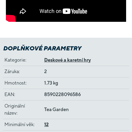
DOPLŇKOVÉ PARAMETRY
Kategorie
:
Deskové a karetní hry
Záruka
:
2
Hmotnost
:
1.73 kg
EAN
:
8590228096586
Originální
Tea Garden
název
:
Minimální věk
:
12