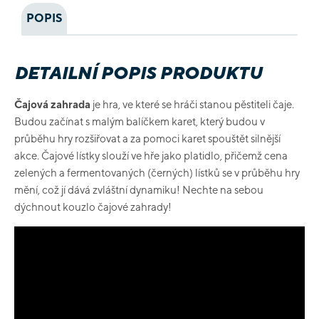
POPIS
DETAILNÍ POPIS PRODUKTU
Čajová zahrada
je hra, ve které se hráči stanou pěstiteli čaje.
Budou začínat s malým balíčkem karet, který budou v
průběhu hry rozšiřovat a za pomoci karet spouštět silnější
akce. Čajové lístky slouží ve hře jako platidlo, přičemž cena
zelených a fermentovaných (černých) lístků se v průběhu hry
mění, což jí dává zvláštní dynamiku! Nechte na sebou
dýchnout kouzlo čajové zahrady!