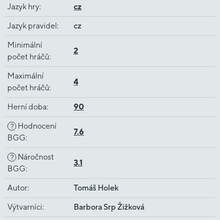
Jazyk hry
:
cz
Jazyk pravidel
:
cz
Minimální
2
počet hráčů
:
Maximální
4
počet hráčů
:
Herní doba
:
90
Hodnocení
?
7.6
BGG
:
Náročnost
?
3.1
BGG
:
Autor
:
Tomáš Holek
Výtvarníci
:
Barbora Srp Žižková