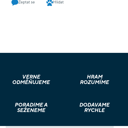
Zeptat se
Hlídat
VĚRNÉ
HRÁM
ODMĚŇUJEME
ROZUMÍME
PORADÍME A
DODÁVÁME
SEŽENEME
RYCHLE