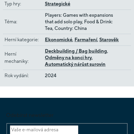
Typ hry
:
Strategické
Players: Games with expansions
Téma
:
that add solo play, Food & Drink:
Tea, Country: China
Herní kategorie
:
Ekonomické
,
Farmaření
,
Starověk
Deckbuilding / Bag building
,
Herní
Odměny na konci hry
,
mechaniky
:
Automatický nárůst surovin
Rok vydání
:
2024
Z
á
p
Odebírat newsletter
a
t
í