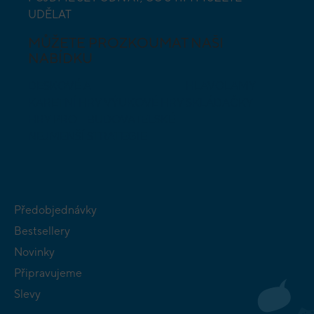
UDĚLAT
MŮŽETE PROZKOUMAT NAŠI
NABÍDKU
DESKOVÉ A
HLAVOLAMY
KARETNÍ HRY
VÝUKOVÉ HRY
SKLÁDAČKY
HRY PRO
BUDOVATELSKÉ
NEJMENŠÍ
STRATEGIE
Předobjednávky
Bestsellery
Novinky
Připravujeme
Slevy