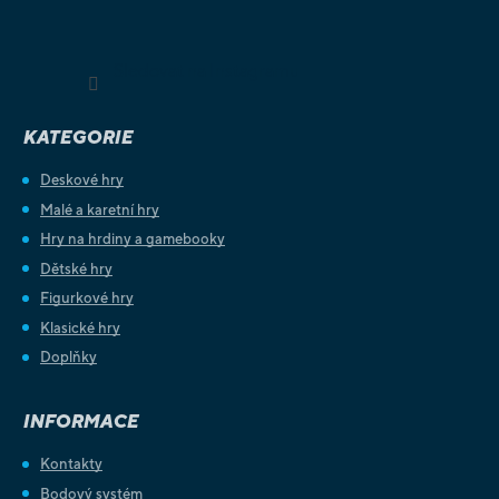
Sledovat na Instagramu
KATEGORIE
Deskové hry
Malé a karetní hry
Hry na hrdiny a gamebooky
Dětské hry
Figurkové hry
Klasické hry
Doplňky
INFORMACE
Kontakty
Bodový systém