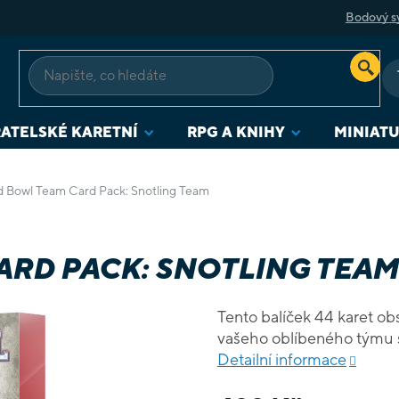
Bodový s
ATELSKÉ KARETNÍ
RPG A KNIHY
MINIAT
d Bowl Team Card Pack: Snotling Team
RD PACK: SNOTLING TEAM
Tento balíček 44 karet obs
vašeho oblíbeného týmu s
Detailní informace