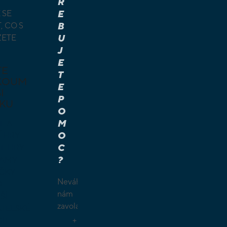
Ř
 SE
E
, CO S
B
ŽETE
U
J
E
TE
T
KOUM
E
I
P
KU
O
M
É A
O
Í HRY
C
É HRY
?
LAMY
ČKY
Neváhejte
O
nám
ŠÍ
zavolat.
TELSKÉ
+
GIE