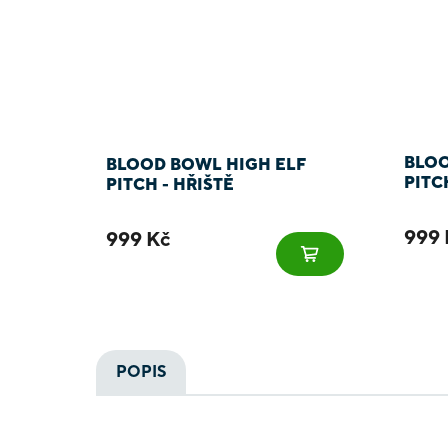
BLOO
BLOOD BOWL HIGH ELF
PITC
PITCH - HŘIŠTĚ
999 
999 Kč
POPIS