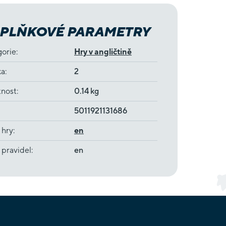
PLŇKOVÉ PARAMETRY
gorie
:
Hry v angličtině
ka
:
2
nost
:
0.14 kg
5011921131686
 hry
:
en
 pravidel
:
en