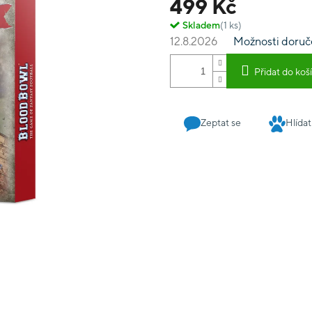
499 Kč
Skladem
(1 ks)
12.8.2026
Možnosti doruč
Přidat do koš
Zeptat se
Hlídat