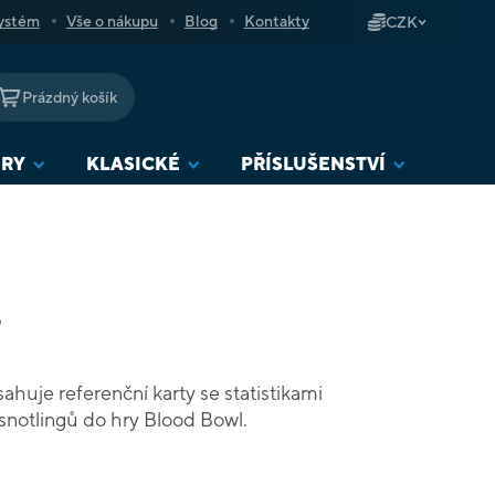
ystém
Vše o nákupu
Blog
Kontakty
CZK
Prázdný košík
NÁKUPNÍ
KOŠÍK
URY
KLASICKÉ
PŘÍSLUŠENSTVÍ
ahuje referenční karty se statistikami
notlingů do hry Blood Bowl.