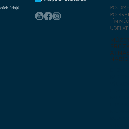
POJĎME
ních údajů
PODÍVAT
TÍM MŮ
UDĚLAT
MŮŽE
PROZ
AT NAŠ
NABÍD
DESKOV
KARETN
VÝUKOV
HLAVO
SKLÁDA
HRY PR
NEJMEN
BUDOVA
STRATE