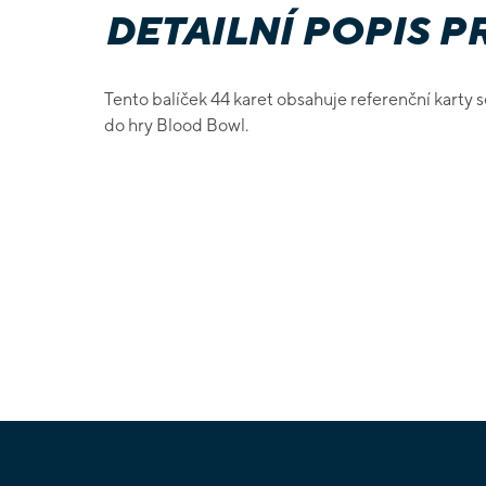
DETAILNÍ POPIS 
Tento balíček 44 karet obsahuje referenční karty 
do hry Blood Bowl.
Z
á
p