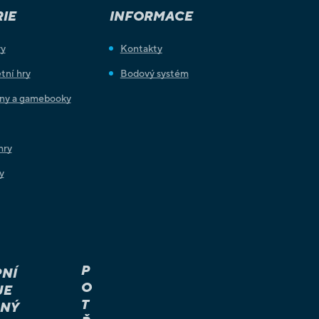
IE
INFORMACE
ry
Kontakty
tní hry
Bodový systém
iny a gamebooky
hry
y
P
NÍ
O
JE
T
NÝ