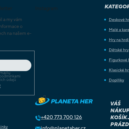
KATEGOR
letter
Instagram
il a my vám
Deskové h
informace o
Malé a kare
ch na našem e-
Hry na hrd
Dětské hry
Figurkové 
Klasické hr
mailu
podmínkami
ích údajů
Doplňky
E
Sledovat na Instagramu
VÁŠ
NÁKUP
+420
773 700 126
KOŠÍK 
PRÁZD
ínky
info@planetaher.cz