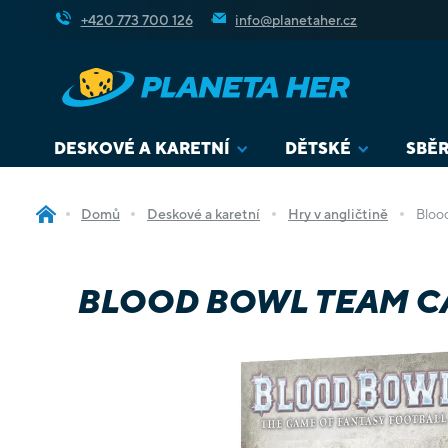
Přejít
+420 773 700 126
info@planetaher.cz
na
obsah
DESKOVÉ A KARETNÍ
DĚTSKÉ
SBĚR
Domů
Deskové a karetní
Hry v angličtině
Bloo
BLOOD BOWL TEAM CA