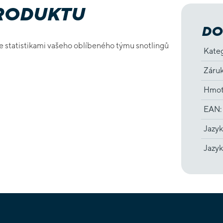
PRODUKTU
DO
se statistikami vašeho oblíbeného týmu snotlingů
Kate
Záru
Hmot
EAN
:
Jazyk
Jazyk