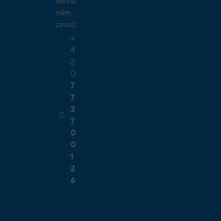
Neváhejte
O
nám
ŠÍ
zavolat.
TELSKÉ
+
GIE
4
2
0
7
7
3
7
0
0
1
2
6