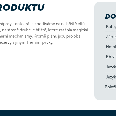
PRODUKTU
DO
pasy. Tentokrát se podíváme na na hřiště elfů.
Kate
, na straně druhé je hřiště, které zasáhla magická
 herní mechanismy. Kromě plánu jsou pro oba
Záru
ezervy a jinými herními prvky.
Hmot
EAN
:
Jazyk
Jazyk
Polož