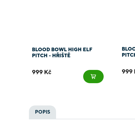
BLOO
BLOOD BOWL HIGH ELF
PITC
PITCH - HŘIŠTĚ
999 
999 Kč
POPIS