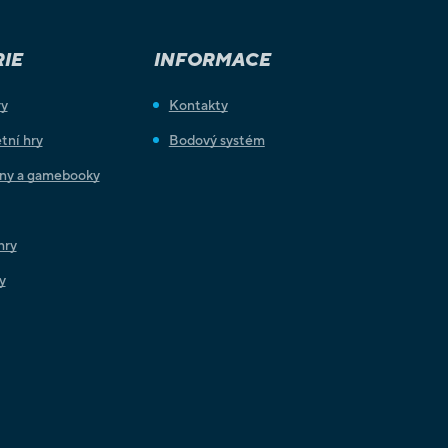
IE
INFORMACE
ry
Kontakty
tní hry
Bodový systém
iny a gamebooky
hry
y