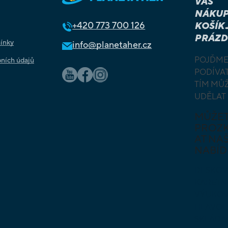
VÁŠ
NÁKUP
+420
773 700 126
KOŠÍK 
PRÁZD
ínky
info@planetaher.cz
POJĎME
ních údajů
PODÍVAT
TÍM MŮ
UDĚLAT
MŮŽE
PROZ
AT NAŠ
NABÍD
DESKOV
KARETN
VÝUKOV
HLAVO
SKLÁDA