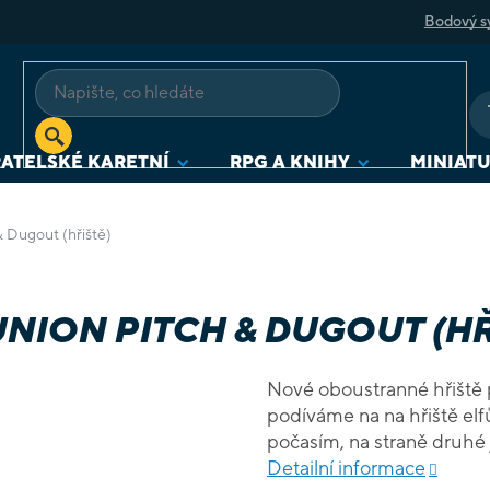
Bodový s
ATELSKÉ KARETNÍ
RPG A KNIHY
MINIAT
 Dugout (hřiště)
NION PITCH & DUGOUT (HŘ
Nové oboustranné hřiště 
podíváme na na hřiště elfů
počasím, na straně druhé 
ho zmrazila. Samosebou 
Detailní informace