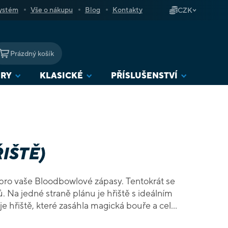
ystém
Vše o nákupu
Blog
Kontakty
CZK
Prázdný košík
NÁKUPNÍ
KOŠÍK
URY
KLASICKÉ
PŘÍSLUŠENSTVÍ
IŠTĚ)
pro vaše Bloodbowlové zápasy. Tentokrát se
. Na jedné straně plánu je hřiště s ideálním
je hřiště, které zasáhla magická bouře a celé
to upravuje herní mechanismy. Kromě plánu