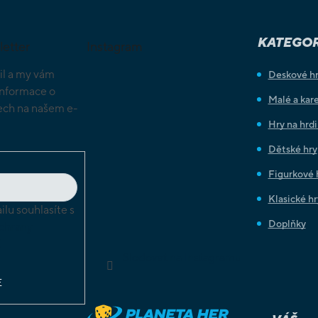
KATEGOR
letter
Instagram
il a my vám
Deskové h
informace o
Malé a kare
ch na našem e-
Hry na hrd
Dětské hry
Figurkové 
Klasické hr
lu souhlasíte s
Doplňky
chrany
ů
Sledovat na Instagramu
E