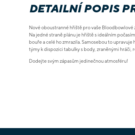
DETAILNÍ POPIS 
Nové oboustranné hřiště pro vaše Bloodbowlové zá
Na jedné straně plánu je hřiště s ideálním počasím
bouře a celé ho zmrazila. Samosebou to upravuje
týmy k dispozici tabulky s body, zraněnými hráči, r
Dodejte svým zápasům jedinečnou atmosféru!
Z