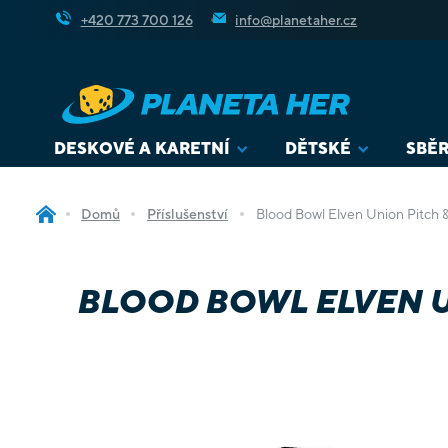
Přejít
+420 773 700 126
info@planetaher.cz
na
obsah
DESKOVÉ A KARETNÍ
DĚTSKÉ
SBĚR
Domů
Příslušenství
Blood Bowl Elven Union Pitch &
BLOOD BOWL ELVEN U