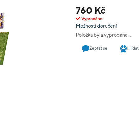
jsou pro oba týmy k dispoz
760 Kč
a jinými herními prvky. 
Vyprodáno
Možnosti doručení
Položka byla vyprodána…
Zeptat se
Hlídat