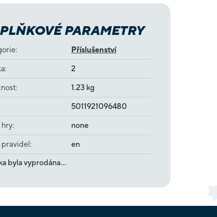
PLŇKOVÉ PARAMETRY
gorie
:
Příslušenství
ka
:
2
nost
:
1.23 kg
5011921096480
 hry
:
none
 pravidel
:
en
ka byla vyprodána…