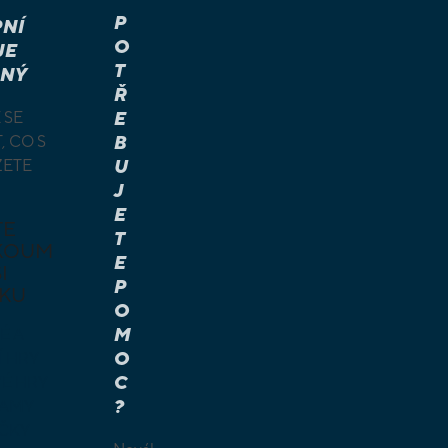
P
NÍ
O
JE
T
NÝ
Ř
 SE
E
, CO S
B
ŽETE
U
J
E
TE
T
KOUM
E
I
P
KU
O
M
É A
O
Í HRY
C
É HRY
?
LAMY
ČKY