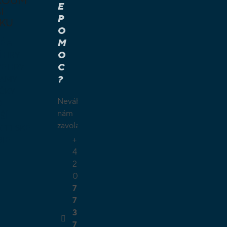
KOUM
E
I
P
KU
O
M
É A
O
Í HRY
C
É HRY
?
LAMY
ČKY
Neváhejte
O
nám
ŠÍ
zavolat.
TELSKÉ
+
GIE
4
2
0
7
7
3
7