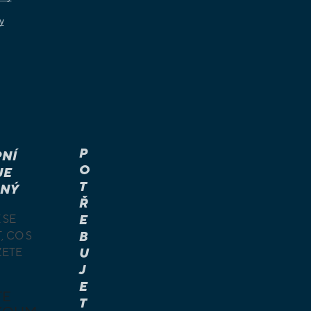
y
P
NÍ
O
JE
T
NÝ
Ř
 SE
E
, CO S
B
ŽETE
U
J
E
TE
T