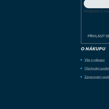
Vložením e-mai
podmínkami o
osobních údaj
PŘIHLÁSIT S
O NÁKUPU
Vše o nákupu
Obchodní podm
Zpracování osob