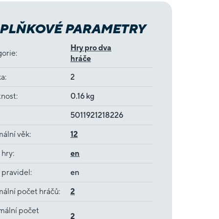
PLŇKOVÉ PARAMETRY
Hry pro dva
gorie
:
hráče
ka
:
2
nost
:
0.16 kg
5011921218226
ální věk
:
12
 hry
:
en
 pravidel
:
en
ální počet hráčů
:
2
mální počet
2