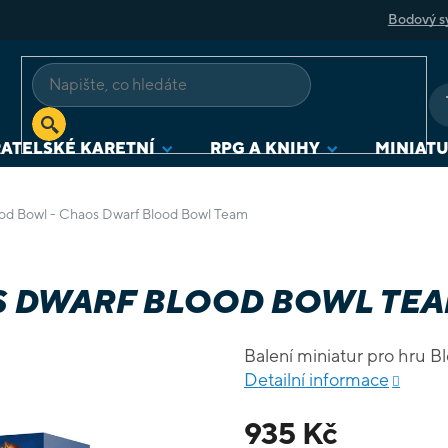
Bodový s
ATELSKÉ KARETNÍ
RPG A KNIHY
MINIAT
od Bowl - Chaos Dwarf Blood Bowl Team
S DWARF BLOOD BOWL TE
Balení miniatur pro hru B
Detailní informace
935 Kč