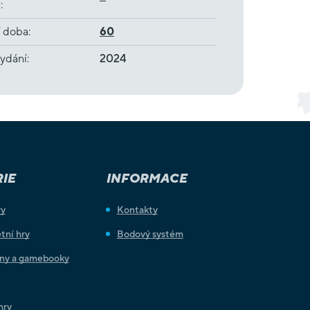
ů
:
í doba
:
60
ydání
:
2024
IE
INFORMACE
ry
Kontakty
tní hry
Bodový systém
iny a gamebooky
hry