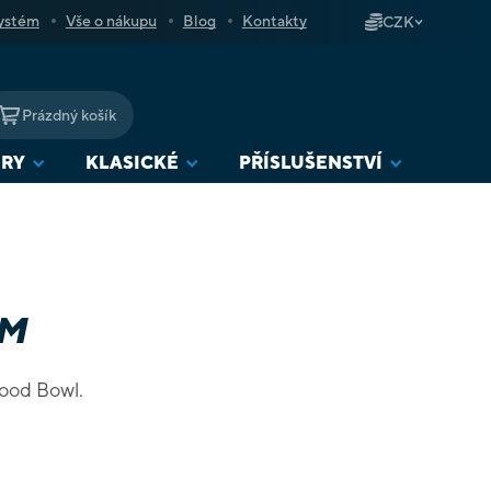
ystém
Vše o nákupu
Blog
Kontakty
CZK
Prázdný košík
NÁKUPNÍ
KOŠÍK
URY
KLASICKÉ
PŘÍSLUŠENSTVÍ
AM
lood Bowl.