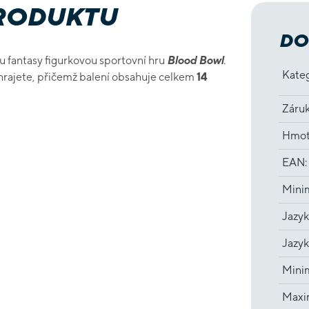
PRODUKTU
DO
u fantasy figurkovou sportovní hru
Blood Bowl
.
Kate
hrajete, přičemž balení obsahuje celkem
14
Záru
Hmot
EAN
:
Minim
Jazyk
Jazyk
Minim
Maxi