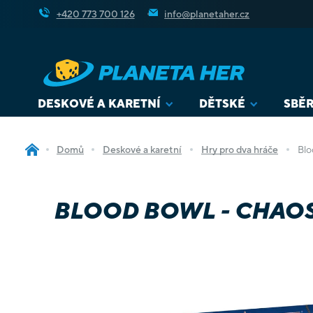
Přejít
+420 773 700 126
info@planetaher.cz
na
obsah
DESKOVÉ A KARETNÍ
DĚTSKÉ
SBĚR
Domů
Deskové a karetní
Hry pro dva hráče
Blo
BLOOD BOWL - CHAO