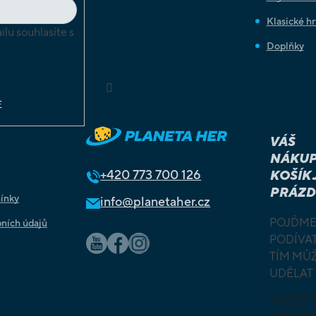
Klasické hr
lu souhlasíte s
Doplňky
chrany
ů
Sledovat na Instagramu
E
VÁŠ
NÁKUP
+420
773 700 126
KOŠÍK 
PRÁZD
ínky
info@planetaher.cz
POJĎME
ních údajů
PODÍVAT
TÍM MŮ
UDĚLAT
MŮŽE