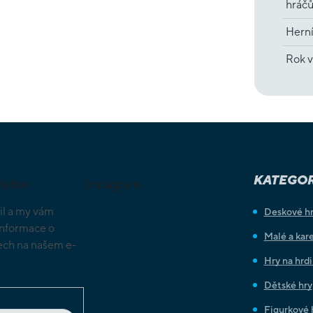
hráč
Hern
Rok v
KATEGOR
letter
Instagram
il a my vám
Deskové h
informace o
Malé a kare
ch na našem e-
Hry na hrd
Dětské hry
Figurkové 