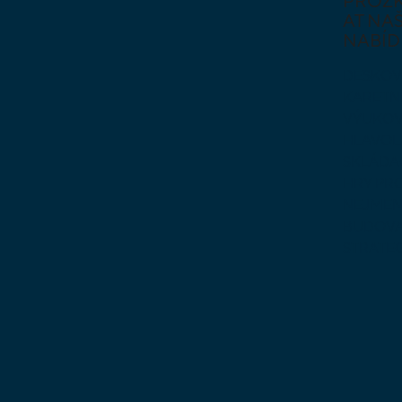
PROZ
AT NAŠ
NABÍD
DESKOV
KARETN
VÝUKOV
HLAVO
SKLÁDA
HRY PR
NEJMEN
BUDOVA
STRATE