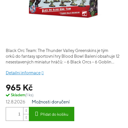
Black Orc Team: The Thunder Valley Greenskins je tým
orků do fantasy sportovní hry Blood Bowl Balení obsahuje 12
nesestavených miniatur hráčů: – 6 Black Orcs – 6 Goblin
Bruiser Linemen Kromě toho zde najdete i 2 ukazatele kola, 2
Detailní informace
mince, 4 balóny a 1 transfer sheet
965 Kč
Skladem
(1 ks)
12.8.2026
Možnosti doručení
Přidat do košíku