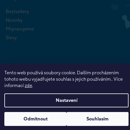
Bestsellery
Novinky
Připravujeme
Slevy
Tento web používá soubory cookie. Dalším procházením
Copyright 2026
Planeta her
. Všechna práva vyhrazena.
tohoto webu vyjadřujete souhlas s jejich používáním.. Více
Vytvořil Shoptet Premium
informací
zde
.
Nastavení
Odmítnout
Souhlasím