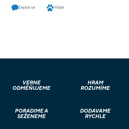
Zeptat se
Hlídat
VĚRNÉ
HRÁM
ODMĚŇUJEME
ROZUMÍME
PORADÍME A
DODÁVÁME
SEŽENEME
RYCHLE