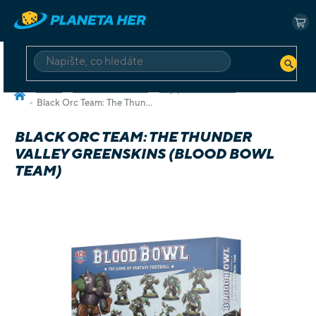
Přejít
na
NÁ
obsah
KO
HLEDAT
Domů
Deskové a karetní
Hry pro dva hráče
Black Orc Team: The Thunder Valley Greenskins (Blood Bowl team)
BLACK ORC TEAM: THE THUNDER
VALLEY GREENSKINS (BLOOD BOWL
TEAM)