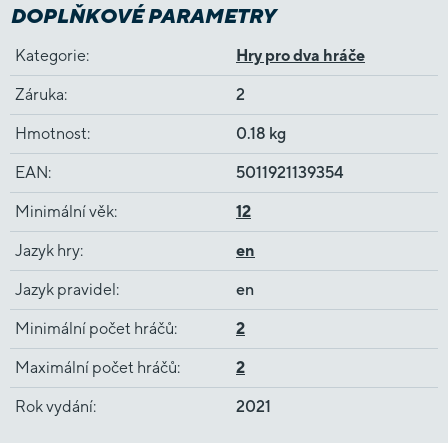
DOPLŇKOVÉ PARAMETRY
Kategorie
:
Hry pro dva hráče
Záruka
:
2
Hmotnost
:
0.18 kg
EAN
:
5011921139354
Minimální věk
:
12
Jazyk hry
:
en
Jazyk pravidel
:
en
Minimální počet hráčů
:
2
Maximální počet hráčů
:
2
Rok vydání
:
2021