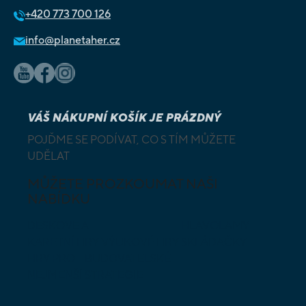
+420
773 700 126
info@planetaher.cz
VÁŠ NÁKUPNÍ KOŠÍK JE PRÁZDNÝ
POJĎME SE PODÍVAT, CO S TÍM MŮŽETE
UDĚLAT
MŮŽETE PROZKOUMAT NAŠI
NABÍDKU
DESKOVÉ A
HLAVOLAMY
KARETNÍ HRY
VÝUKOVÉ HRY
SKLÁDAČKY
HRY PRO
BUDOVATELSKÉ
NEJMENŠÍ
STRATEGIE