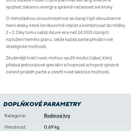
využívat získanou energii a správně načasovat své kroky.
O mimořádnou znovuhratelnost se starají čtyři oboustranné
herní desky, které lze libovolně otáčet a kombinovat do mřížky
2 × 2. Díky tomu nabízí Azure více než 24 000 různých
rozložení herního plánu, takže každá partie přináší nové
strategické možnosti.
Zkušenější hráči navíc mohou využít modul
, který
Gifted
přidává jednorázové speciální schopnosti schopné výrazně
ovlivnit průběh partie a otevřít nové taktické možnosti.
DOPLŇKOVÉ PARAMETRY
Kategorie
:
Rodinné hry
Hmotnost
:
0.69 kg