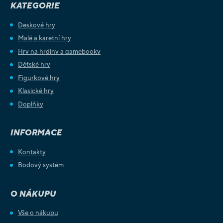
KATEGORIE
Deskové hry
Malé a karetní hry
Hry na hrdiny a gamebooky
Dětské hry
Figurkové hry
Klasické hry
Doplňky
INFORMACE
Kontakty
Bodový systém
O NÁKUPU
Vše o nákupu