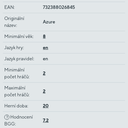
EAN
:
732388026845
Originální
Azure
název
:
Minimální věk
:
8
Jazyk hry
:
en
Jazyk pravidel
:
en
Minimální
2
počet hráčů
:
Maximální
2
počet hráčů
:
Herní doba
:
20
Hodnocení
?
7.2
BGG
: