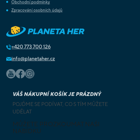
Obchodní podmínky
Zpracování osobních údajů
+420
773 700 126
info@planetaher.cz
VÁŠ NÁKUPNÍ KOŠÍK JE PRÁZDNÝ
POJĎME SE PODÍVAT, CO S TÍM MŮŽETE
UDĚLAT
MŮŽETE PROZKOUMAT NAŠI
NABÍDKU