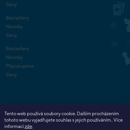
Slevy
Bestsellery
Novinky
Slevy
Bestsellery
Novinky
Připravujeme
Slevy
Copyright 2026
Planeta her
. Všechna práva vyhrazena.
Tento web používá soubory cookie. Dalším procházením
Vytvořil Shoptet Premium
tohoto webu vyjadřujete souhlas s jejich používáním.. Více
informací
zde
.