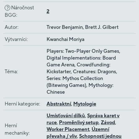
Náročnost
?
2
BGG
:
Autor
:
Trevor Benjamin, Brett J. Gilbert
Výtvarníci
:
Kwanchai Moriya
Players: Two-Player Only Games,
Digital Implementations: Board
Game Arena, Crowdfunding:
Téma
:
Kickstarter, Creatures: Dragons,
Series: Mythos Collection
(Bitewing Games), Mythology:
Chinese
Herní kategorie
:
Abstraktní
,
Mytologie
Umísťování dílků
,
Správa karet v
ruce
,
Proměnlivý setup
,
Závod
,
Herní
Worker Placement
,
Územní
mechaniky
:
převaha / vliv
,
Schopnosti jednou