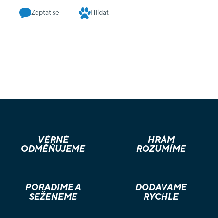
Zeptat se
Hlídat
VĚRNÉ
HRÁM
ODMĚŇUJEME
ROZUMÍME
PORADÍME A
DODÁVÁME
SEŽENEME
RYCHLE