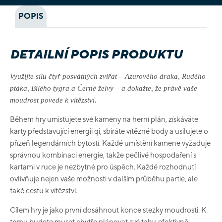
POPIS
DETAILNÍ POPIS PRODUKTU
Využijte sílu čtyř posvátných zvířat – Azurového draka, Rudého
ptáka, Bílého tygra a Černé želvy – a dokažte, že právě vaše
moudrost povede k vítězství.
Během hry umisťujete své kameny na herní plán, získáváte
karty představující energii qi, sbíráte vítězné body a usilujete o
přízeň legendárních bytostí. Každé umístění kamene vyžaduje
správnou kombinaci energie, takže pečlivé hospodaření s
kartami v ruce je nezbytné pro úspěch. Každé rozhodnutí
ovlivňuje nejen vaše možnosti v dalším průběhu partie, ale
také cestu k vítězství.
Cílem hry je jako první dosáhnout konce stezky moudrosti. K
tomu budete muset chytře plánovat své tahy, efektivně