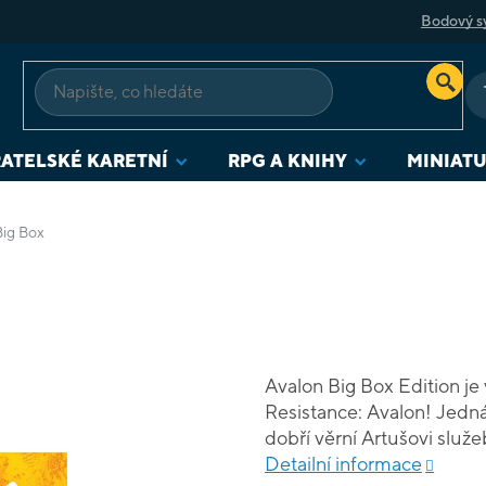
Bodový s
ATELSKÉ KARETNÍ
RPG A KNIHY
MINIAT
Big Box
Avalon Big Box Edition je
Resistance: Avalon! Jedná
dobří věrní Artušovi služe
spojeni se zlými praktika
Detailní informace