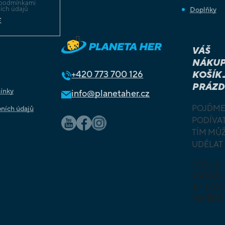
podmínkami
ích údajů
Doplňky
E
Sledovat na Instagramu
VÁŠ
NÁKUP
+420
773 700 126
KOŠÍK 
PRÁZD
ínky
info@planetaher.cz
POJĎME
ních údajů
PODÍVAT
TÍM MŮ
UDĚLAT
MŮŽE
PROZ
AT NAŠ
NABÍD
DESKOV