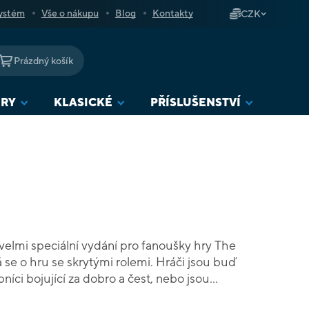
ystém
Vše o nákupu
Blog
Kontakty
CZK
Prázdný košík
NÁKUPNÍ
KOŠÍK
URY
KLASICKÉ
PŘÍSLUŠENSTVÍ
 velmi speciální vydání pro fanoušky hry The
 se o hru se skrytými rolemi. Hráči jsou buď
bníci bojující za dobro a čest, nebo jsou
mi Mordreda. Hráči hlasováním rozhodují o