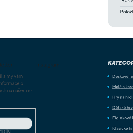
Rok v
Polož
KATEGOR
letter
Instagram
il a my vám
Deskové h
informace o
Malé a kare
ch na našem e-
Hry na hrd
Dětské hry
Figurkové 
Klasické hr
mailu