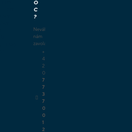
O
Í HRY
C
É HRY
?
LAMY
ČKY
Neváhejte
O
nám
ŠÍ
zavolat.
TELSKÉ
+
GIE
4
2
0
7
7
3
7
0
0
1
2