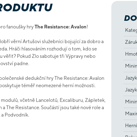
PRODUKTU
DO
pro fanoušky hry
The Resistance: Avalon
!
Kate
obří věrní Artušovi služebníci bojující za dobro a
Záru
eda. Hráči hlasováním rozhodují o tom, kdo se
Hmot
u věřit? Pokud Zlo sabotuje tři Výpravy nebo
lovství padne.
Minim
Jazyk
společenské dedukční hry The Resistance: Avalon
poskytuje téměř neomezené herní možnosti.
Jazyk
h modulů, včetně Lancelotů, Excaliburu, Zápletek,
Minim
n a The Resistance. Součástí jsou také nové role a
Maxim
k a Podvodník.
Hern