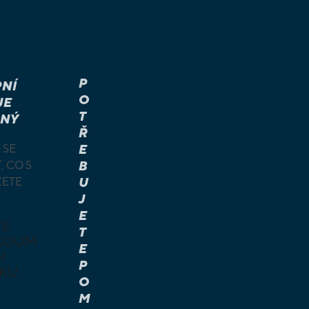
P
NÍ
O
JE
T
NÝ
Ř
 SE
E
, CO S
B
ŽETE
U
J
E
TE
T
KOUM
E
I
P
KU
O
M
É A