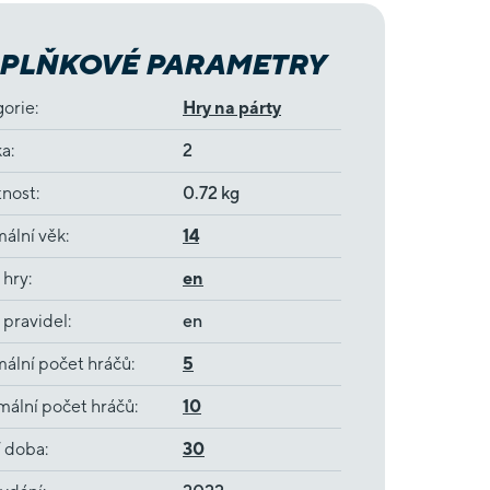
PLŇKOVÉ PARAMETRY
gorie
:
Hry na párty
ka
:
2
nost
:
0.72 kg
ální věk
:
14
 hry
:
en
 pravidel
:
en
ální počet hráčů
:
5
ální počet hráčů
:
10
í doba
:
30