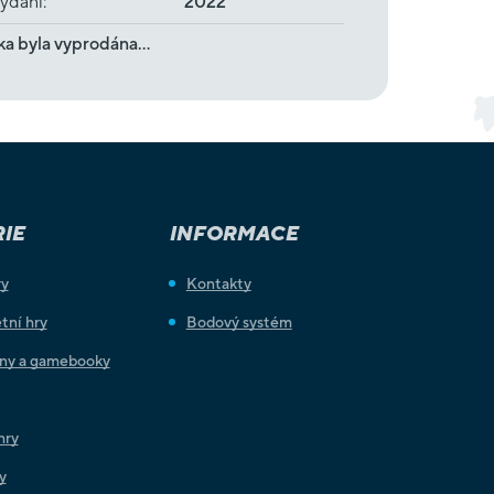
ydání
:
2022
ka byla vyprodána…
IE
INFORMACE
ry
Kontakty
tní hry
Bodový systém
iny a gamebooky
hry
y