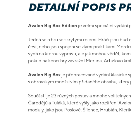
DETAILNÍ POPIS 
Avalon Big Box Edition
je velmi speciální vydání 
Jedná se o hru se skrytými rolemi. Hráči jsou buď d
čest, nebo jsou spojeni se zlými praktikami Mordr
vydá na kterou výpravu, ale jak mohou vědět, kom
pokud na konci hry zavraždí Merlina, Artušovo krá
Avalon Big Box
je přepracované vydání klasické 
s obrovským množstvím přidaného obsahu, který 
Součástí je 23 různých postav a mnoho volitelnýc
Čarodějů a Tuláků, které vyšly jako rozšíření Avalo
moduly, jako jsou Poslové, Šílenec, Hrubián, Kleri