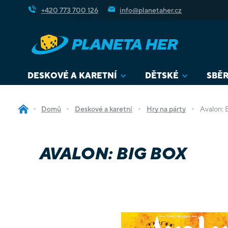
Přejít
+420 773 700 126
info@planetaher.cz
na
obsah
DESKOVÉ A KARETNÍ
DĚTSKÉ
SBĚR
Domů
Deskové a karetní
Hry na párty
Avalon: 
AVALON: BIG BOX