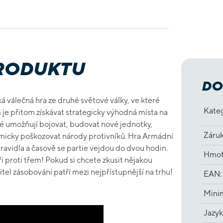
PRODUKTU
DO
ká válečná hra ze druhé světové války, ve které
Kate
m je přitom získávat strategicky výhodná místa na
eré umožňují bojovat, budovat nové jednotky,
Záru
omicky poškozovat národy protivníků. Hra Armádní
ravidla a časově se partie vejdou do dvou hodin.
Hmot
ři proti třem! Pokud si chcete zkusit nějakou
tel zásobování patří mezi nejpřístupnější na trhu!
EAN
:
Minim
Jazyk