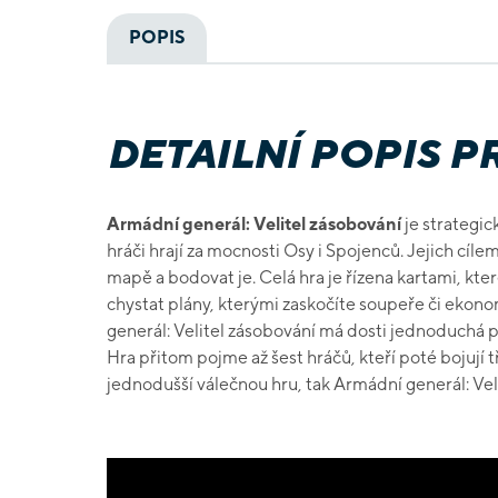
POPIS
DETAILNÍ POPIS 
Armádní generál: Velitel zásobování
je strategic
hráči hrají za mocnosti Osy i Spojenců. Jejich cíle
mapě a bodovat je. Celá hra je řízena kartami, kt
chystat plány, kterými zaskočíte soupeře či ekon
generál: Velitel zásobování má dosti jednoduchá p
Hra přitom pojme až šest hráčů, kteří poté bojují t
jednodušší válečnou hru, tak Armádní generál: Veli