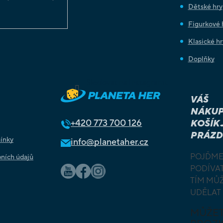
Dětské hry
Figurkové 
Klasické hr
Doplňky
Sledovat na Instagramu
VÁŠ
NÁKUP
+420
773 700 126
KOŠÍK 
PRÁZD
ínky
info@planetaher.cz
POJĎME
ních údajů
PODÍVAT
TÍM MŮ
UDĚLAT
MŮŽE