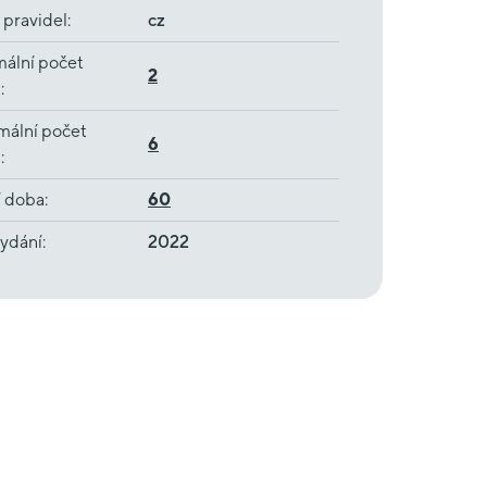
 pravidel
:
cz
ální počet
2
ů
:
mální počet
6
ů
:
í doba
:
60
ydání
:
2022