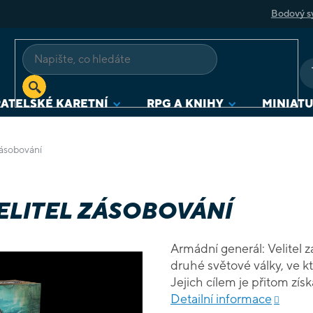
Bodový s
ATELSKÉ KARETNÍ
RPG A KNIHY
MINIAT
zásobování
ELITEL ZÁSOBOVÁNÍ
Armádní generál: Velitel z
druhé světové války, ve kt
Jejich cílem je přitom zí
bodovat je. Celá hra je ří
Detailní informace