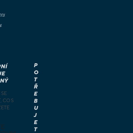
hry
y
P
NÍ
O
JE
T
NÝ
Ř
 SE
E
, CO S
B
ŽETE
U
J
E
TE
T