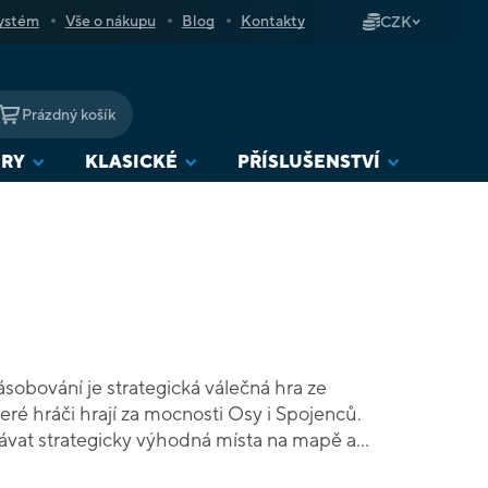
ystém
Vše o nákupu
Blog
Kontakty
CZK
Prázdný košík
NÁKUPNÍ
KOŠÍK
URY
KLASICKÉ
PŘÍSLUŠENSTVÍ
ásobování je strategická válečná hra ze
eré hráči hrají za mocnosti Osy i Spojenců.
skávat strategicky výhodná místa na mapě a
zena kartami, které umožňují bojovat, budovat