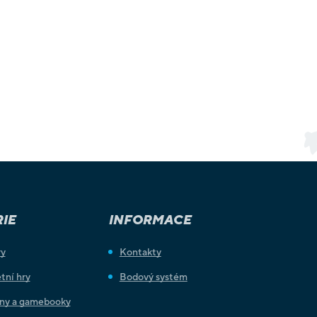
IE
INFORMACE
ry
Kontakty
tní hry
Bodový systém
iny a gamebooky