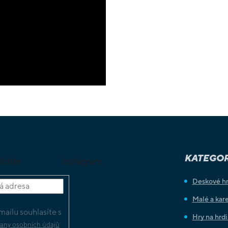
KATEGOR
letter
Instagram
Deskové h
Malé a kare
ailu souhlasíte s
Hry na hrd
any osobních údajů