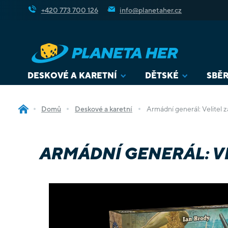
Přejít
+420 773 700 126
info@planetaher.cz
na
obsah
DESKOVÉ A KARETNÍ
DĚTSKÉ
SBĚR
Domů
Deskové a karetní
Armádní generál: Velitel 
ARMÁDNÍ GENERÁL: V