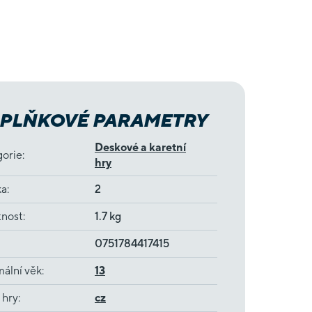
PLŇKOVÉ PARAMETRY
Deskové a karetní
gorie
:
hry
ka
:
2
nost
:
1.7 kg
0751784417415
ální věk
:
13
 hry
:
cz