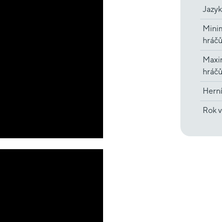
Jazyk
Minim
hráč
Maxi
hráč
Hern
Rok v