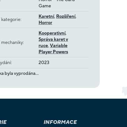
Game
Karetní
,
Rozšíření
,
 kategorie
:
Horror
Kooperativní
,
Správa karet v
í mechaniky
:
ruce
,
Variable
Player Powers
ydání
:
2023
ka byla vyprodána…
IE
INFORMACE