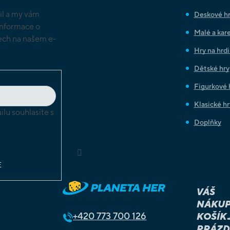
il a my vám
Deskové h
informace o
Malé a kare
ch na našem e-
Hry na hrd
Dětské hry
Figurkové 
Klasické hr
lu souhlasíte s
Doplňky
chrany
ů
Sledovat na Instagramu
E
VÁŠ
NÁKUP
+420
773 700 126
KOŠÍK 
PRÁZD