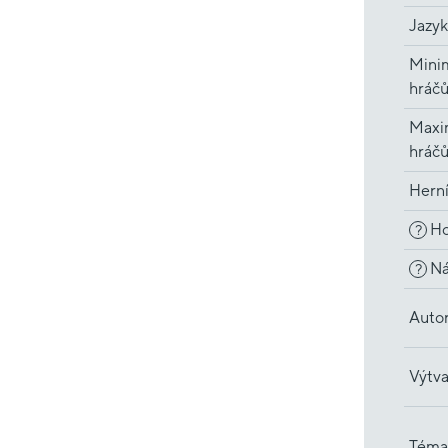
Jazyk
Minim
hráč
Maxi
hráč
Hern
Ho
?
Ná
?
Auto
Výtva
Téma