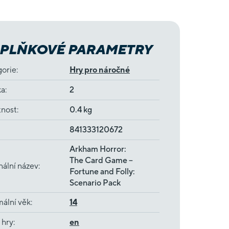
PLŇKOVÉ PARAMETRY
gorie
:
Hry pro náročné
ka
:
2
nost
:
0.4 kg
841333120672
Arkham Horror:
The Card Game –
nální název
:
Fortune and Folly:
Scenario Pack
ální věk
:
14
 hry
:
en