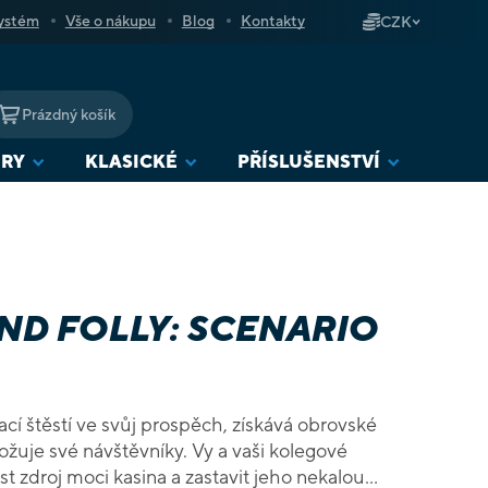
ystém
Vše o nákupu
Blog
Kontakty
CZK
Prázdný košík
NÁKUPNÍ
KOŠÍK
URY
KLASICKÉ
PŘÍSLUŠENSTVÍ
ND FOLLY: SCENARIO
cí štěstí ve svůj prospěch, získává obrovské
ožuje své návštěvníky. Vy a vaši kolegové
t zdroj moci kasina a zastavit jeho nekalou