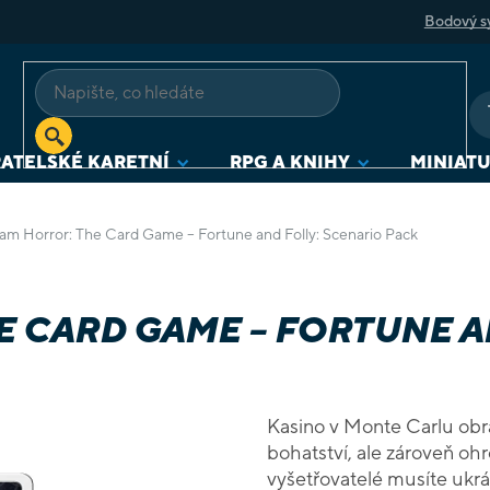
Bodový s
ATELSKÉ KARETNÍ
RPG A KNIHY
MINIAT
am Horror: The Card Game – Fortune and Folly: Scenario Pack
 CARD GAME – FORTUNE A
Kasino v Monte Carlu obra
bohatství, ale zároveň ohr
vyšetřovatelé musíte ukrás