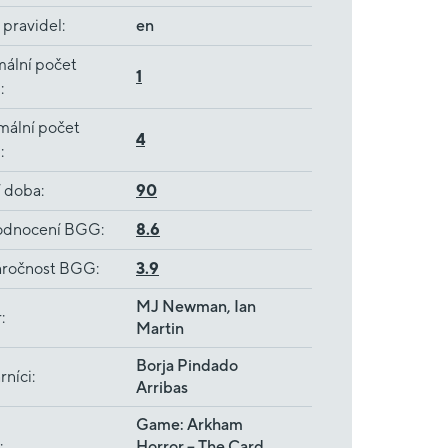
 pravidel
:
en
ální počet
1
ů
:
mální počet
4
ů
:
í doba
:
90
dnocení BGG
:
8.6
ročnost BGG
:
3.9
MJ Newman, Ian
r
:
Martin
Borja Pindado
rníci
:
Arribas
Game: Arkham
:
Horror – The Card