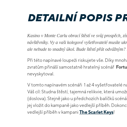
DETAILNÍ POPIS 
Kasino v Monte Carlu obrací štěstí ve svůj prospěch, zí
návštěvníky. Vy a vaši kolegové vyšetřovatelé musíte ukr
ale nebude to snadný úkol. Bude štěstí přát odvážným? 
Při této napínavé loupeži riskujete vše. Díky mno
zvratům přináší samostatně hratelný scénář
Fortu
nevyskytoval.
V tomto napínavém scénáři 1 až 4 vyšetřovatelé n
Váš cíl: Studna štěstí, tajemná relikvie, která umo
(doslova). Stejně jako u předchozích balíčků scénář
jej vložit do kampaně jako vedlejší příběh. Dokonc
vedlejší příběh v kampani
The Scarlet Keys
!