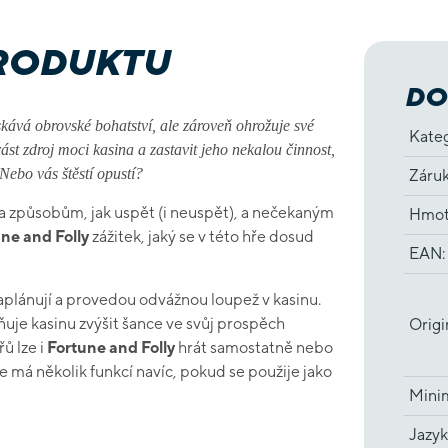
PRODUKTU
DO
skává obrovské bohatství, ale zároveň ohrožuje své
Kate
ást zdroj moci kasina a zastavit jeho nekalou činnost,
Nebo vás štěstí opustí?
Záru
ha způsobům, jak uspět (i neuspět), a nečekaným
Hmot
ne and Folly
zážitek, jaký se v této hře dosud
EAN
:
aplánují a provedou odvážnou loupež v kasinu.
žňuje kasinu zvýšit šance ve svůj prospěch
Origi
ů lze i
Fortune and Folly
hrát samostatně nebo
e má několik funkcí navíc, pokud se použije jako
Minim
Jazyk