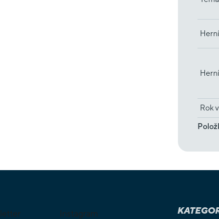
Herní
Hern
Rok v
Polož
KATEGOR
letter
Instagram