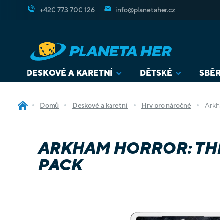
Přejít
+420 773 700 126
info@planetaher.cz
na
obsah
DESKOVÉ A KARETNÍ
DĚTSKÉ
SBĚR
Domů
Deskové a karetní
Hry pro náročné
Arkh
ARKHAM HORROR: THE
PACK