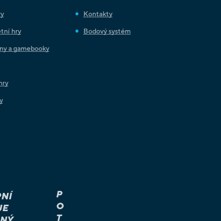
ry
Kontakty
tní hry
Bodový systém
iny a gamebooky
hry
y
P
NÍ
O
JE
T
NÝ