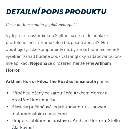
DETAILNÍ POPIS PRODUKTU
Cesta do Innsmouthu je plná nebezpečí.
Vydejte se s naší hrdinkou Stellou na cestu do neblaze
proslulého města. Pomůžete jí bezpečně dorazit? Hra
obsahuje fyzické komponenty nezbytné ke hraní, nicméně k
vyšetření záhad budete používat i anglicky nadabovanou on-
line aplikaci.
Nejedná
se o rozšíření her ze série
Arkham
Horror.
Arkham Horror Files: The Road to Innsmouth
přináší:
Příběh založený na karetní hře Arkham Horror a
prostředí Innsmouthu.
Klasická počítačová logická adventura s novým
multimediálním nádechem.
Hrajte za oblíbenou postavu z Arkham Horroru, Stellu
Clarkovou!