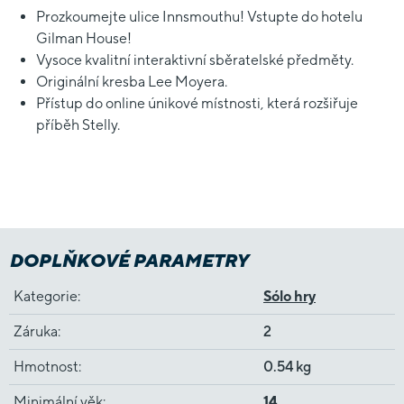
Prozkoumejte ulice Innsmouthu! Vstupte do hotelu
Gilman House!
Vysoce kvalitní interaktivní sběratelské předměty.
Originální kresba Lee Moyera.
Přístup do online únikové místnosti, která rozšiřuje
příběh Stelly.
DOPLŇKOVÉ PARAMETRY
Kategorie
:
Sólo hry
Záruka
:
2
Hmotnost
:
0.54 kg
Minimální věk
:
14