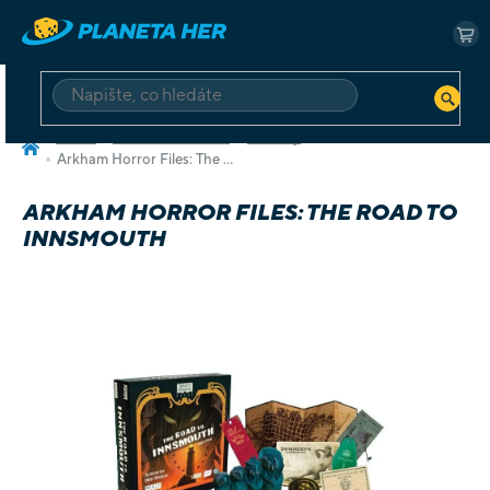
Přejít
na
NÁ
obsah
KO
HLEDAT
Domů
Deskové a karetní
Sólo hry
Arkham Horror Files: The Road to Innsmouth
ARKHAM HORROR FILES: THE ROAD TO
INNSMOUTH