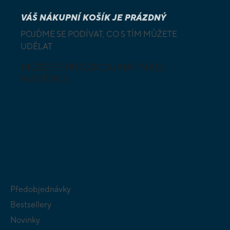
VÁŠ NÁKUPNÍ KOŠÍK JE PRÁZDNÝ
POJĎME SE PODÍVAT, CO S TÍM MŮŽETE
UDĚLAT
MŮŽETE PROZKOUMAT NAŠI
NABÍDKU
DESKOVÉ A
HLAVOLAMY
KARETNÍ HRY
VÝUKOVÉ HRY
SKLÁDAČKY
HRY PRO
BUDOVATELSKÉ
NEJMENŠÍ
STRATEGIE
Předobjednávky
Bestsellery
Novinky