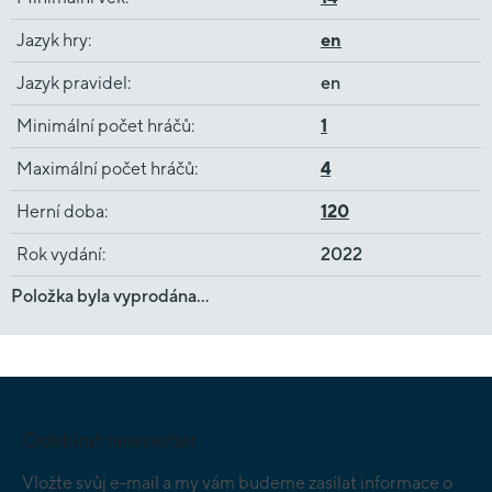
Jazyk hry
:
en
Jazyk pravidel
:
en
Minimální počet hráčů
:
1
Maximální počet hráčů
:
4
Herní doba
:
120
Rok vydání
:
2022
Položka byla vyprodána…
Z
á
p
Odebírat newsletter
a
t
Vložte svůj e-mail a my vám budeme zasílat informace o