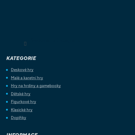
Sledovat na Instagramu
KATEGORIE
Deskové hry
Malé a karetní hry
Hry na hrdiny a gamebooky
Dětské hry
Figurkové hry
Klasické hry
Doplňky