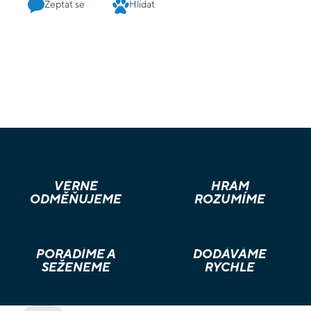
Zeptat se
Hlídat
VĚRNÉ
HRÁM
ODMĚŇUJEME
ROZUMÍME
PORADÍME A
DODÁVÁME
SEŽENEME
RYCHLE