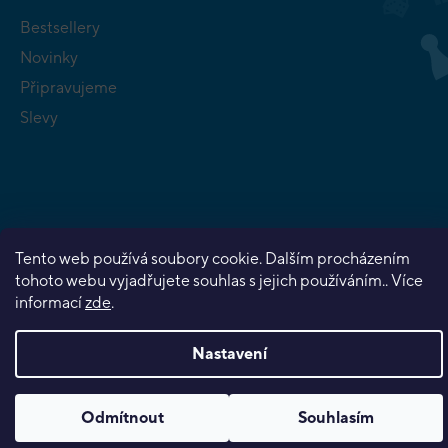
Bestsellery
Novinky
Připravujeme
Slevy
Copyright 2026
Planeta her
. Všechna práva vyhrazena.
Tento web používá soubory cookie. Dalším procházením
Vytvořil Shoptet Premium
tohoto webu vyjadřujete souhlas s jejich používáním.. Více
informací
zde
.
Nastavení
Odmítnout
Souhlasím