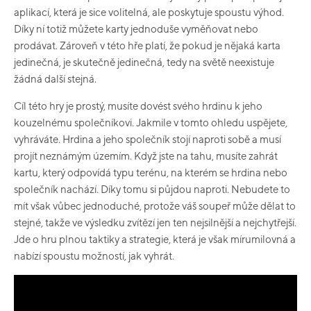
aplikací, která je sice volitelná, ale poskytuje spoustu výhod.
Díky ní totiž můžete karty jednoduše vyměňovat nebo
prodávat. Zároveň v této hře platí, že pokud je nějaká karta
jedinečná, je skutečně jedinečná, tedy na světě neexistuje
žádná další stejná.
Cíl této hry je prostý, musíte dovést svého hrdinu k jeho
kouzelnému společníkovi. Jakmile v tomto ohledu uspějete,
vyhráváte. Hrdina a jeho společník stojí naproti sobě a musí
projít neznámým územím. Když jste na tahu, musíte zahrát
kartu, který odpovídá typu terénu, na kterém se hrdina nebo
společník nachází. Díky tomu si půjdou naproti. Nebudete to
mít však vůbec jednoduché, protože váš soupeř může dělat to
stejné, takže ve výsledku zvítězí jen ten nejsilnější a nejchytřejší.
Jde o hru plnou taktiky a strategie, která je však mírumilovná a
nabízí spoustu možností, jak vyhrát.