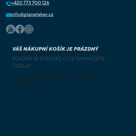
+420
773 700 126
info@planetaher.cz
VÁŠ NÁKUPNÍ KOŠÍK JE PRÁZDNÝ
POJĎME SE PODÍVAT, CO S TÍM MŮŽETE
UDĚLAT
MŮŽETE PROZKOUMAT NAŠI
NABÍDKU
DESKOVÉ A
HLAVOLAMY
KARETNÍ HRY
VÝUKOVÉ HRY
SKLÁDAČKY
HRY PRO
BUDOVATELSKÉ
NEJMENŠÍ
STRATEGIE