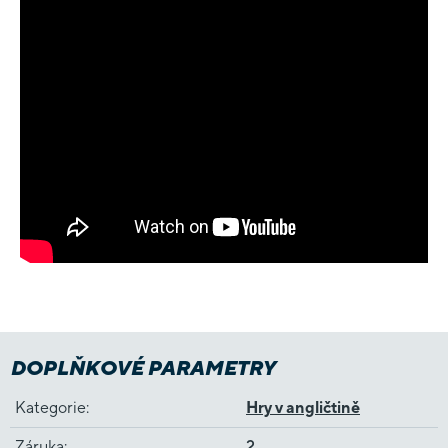
DOPLŇKOVÉ PARAMETRY
Kategorie
:
Hry v angličtině
Záruka
:
2