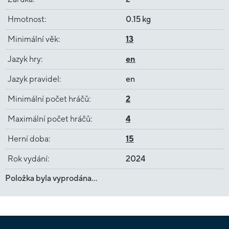
Hmotnost
:
0.15 kg
Minimální věk
:
13
Jazyk hry
:
en
Jazyk pravidel
:
en
Minimální počet hráčů
:
2
Maximální počet hráčů
:
4
Herní doba
:
15
Rok vydání
:
2024
Položka byla vyprodána…
Z