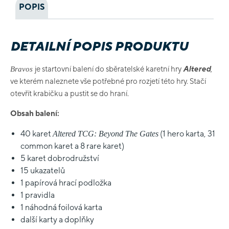
POPIS
DETAILNÍ POPIS PRODUKTU
je startovní balení do sběratelské karetní hry
Altered
,
Bravos
ve kterém naleznete vše potřebné pro rozjetí této hry. Stačí
otevřít krabičku a pustit se do hraní.
Obsah balení:
40 karet
(1 hero karta, 31
Altered TCG: Beyond The Gates
common karet a 8 rare karet)
5 karet dobrodružství
15 ukazatelů
1 papírová hrací podložka
1 pravidla
1 náhodná foilová karta
další karty a doplňky