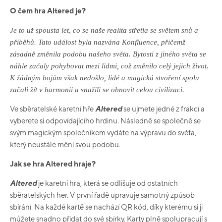
O čem hra Altered je?
Je to už spousta let, co se naše realita střetla se světem snů a
příběhů. Tato událost byla nazvána Konfluence, přičemž
zásadně změnila podobu našeho světa. Bytosti z jiného světa se
náhle začaly pohybovat mezi lidmi, což změnilo celý jejich život.
K žádným bojům však nedošlo, lidé a magická stvoření spolu
začali žít v harmonii a snažili se obnovit celou civilizaci.
Ve sběratelské karetní hře
Altered
se ujmete jedné z frakcí a
vyberete si odpovídajícího hrdinu. Následně se společně se
svým magickým společníkem vydáte na výpravu do světa,
který neustále mění svou podobu.
Jak se hra Altered hraje?
Altered
je karetní hra, která se odlišuje od ostatních
sběratelských her. V první řadě upravuje samotný způsob
sbírání. Na každé kartě se nachází QR kód, díky kterému si ji
můžete snadno přidat do své sbírky. Karty plně spolupracují s