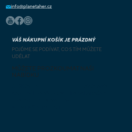
info@planetaher.cz
VÁŠ NÁKUPNÍ KOŠÍK JE PRÁZDNÝ
POJĎME SE PODÍVAT, CO S TÍM MŮŽETE
UDĚLAT
MŮŽETE PROZKOUMAT NAŠI
NABÍDKU
DESKOVÉ A
HLAVOLAMY
KARETNÍ HRY
VÝUKOVÉ HRY
SKLÁDAČKY
HRY PRO
BUDOVATELSKÉ
NEJMENŠÍ
STRATEGIE