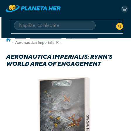
Přejít
na
NÁ
obsah
KO
HLEDAT
Domů
Deskové a karetní
Hry pro dva hráče
Aeronautica Imperialis: Rynn's World Area of Engagement
AERONAUTICA IMPERIALIS: RYNN'S
WORLD AREA OF ENGAGEMENT