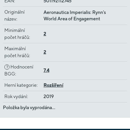
EAN
:
501192112745
Originální
Aeronautica Imperialis: Rynn's
World Area of Engagement
název
:
Minimální
2
počet hráčů
:
Maximální
2
počet hráčů
:
Hodnocení
?
7.4
BGG
:
Herní kategorie
:
Rozšíření
Rok vydání
:
2019
Položka byla vyprodána…