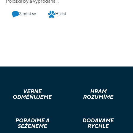
Položka byla vyprodána…
Zeptat se
Hlídat
VĚRNÉ
HRÁM
ODMĚŇUJEME
ROZUMÍME
PORADÍME A
DODÁVÁME
SEŽENEME
RYCHLE