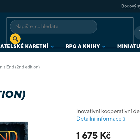
Bodový s
ATELSKÉ KARETNÍ
RPG A KNIHY
MINIAT
's End (2nd edition)
TION)
Inovativní kooperativní d
Detailní informace
1 675 Kč