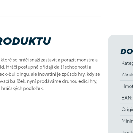
PRODUKTU
DO
 které se hráči snaží zastavit a porazit monstra a
Kate
. Hráči postupně přidají další schopnosti a
eck-buildingu, ale inovatiní je způsob hry, kdy se
Záru
zovací balíček. nyní prodáváme druhou edici hry,
Hmot
a hráčských podložek.
EAN
:
Origi
Minim
Jazyk