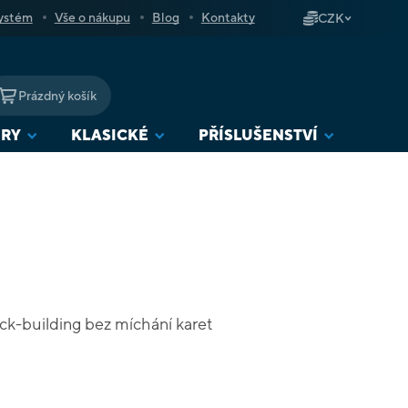
ystém
Vše o nákupu
Blog
Kontakty
CZK
Prázdný košík
NÁKUPNÍ
KOŠÍK
URY
KLASICKÉ
PŘÍSLUŠENSTVÍ
eck-building bez míchání karet