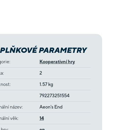
PLŇKOVÉ PARAMETRY
gorie
:
Kooperativní hry
ka
:
2
nost
:
1.57 kg
792273251554
nální název
:
Aeon's End
ální věk
:
14
 hry
:
en