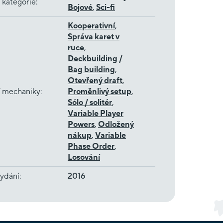
 kategorie
:
Bojové
,
Sci-fi
Kooperativní
,
Správa karet v
ruce
,
Deckbuilding /
Bag building
,
Otevřený draft
,
í mechaniky
:
Proměnlivý setup
,
Sólo / solitér
,
Variable Player
Powers
,
Odložený
nákup
,
Variable
Phase Order
,
Losování
ydání
:
2016