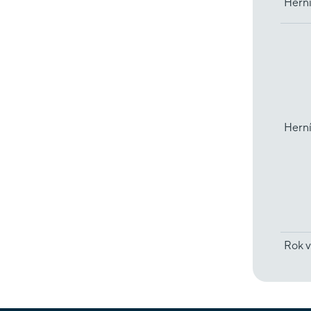
Herní
Hern
Rok v