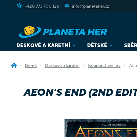
Přejít
+420 773 700 126
info@planetaher.cz
na
obsah
DESKOVÉ A KARETNÍ
DĚTSKÉ
SBĚR
Domů
Deskové a karetní
Kooperativní hry
Aeon
AEON'S END (2ND EDI