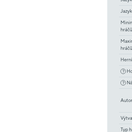
Jazyk
Minim
hráč
Maxi
hráč
Hern
Ho
?
Ná
?
Auto
Výtva
Typ h