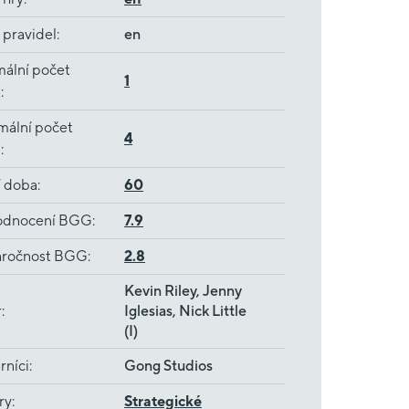
 pravidel
:
en
ální počet
1
ů
:
mální počet
4
ů
:
í doba
:
60
dnocení BGG
:
7.9
ročnost BGG
:
2.8
Kevin Riley, Jenny
r
:
Iglesias, Nick Little
(I)
rníci
:
Gong Studios
ry
:
Strategické