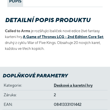
POPIS
DETAILNÍ POPIS PRODUKTU
Called to Arms
je rozšiřující balíček nové edice živé fantasy
kartení hry
A Game of Thrones LCG - 2nd Edition Core Set
,
druhý z cyklu War of Five Kings. Obsahuje 20 nových karet,
každou ve třech kopiích.
DOPLŇKOVÉ PARAMETRY
Kategorie
:
Deskové a karetní hry
Záruka
:
2
EAN
:
0841333101442