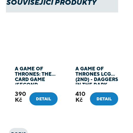
SOUVISEJÍCÍ PRODUKTY
A GAME OF
A GAME OF
THRONES: THE
THRONES LCG
CARD GAME
(2ND) - DAGGERS
(SECOND
IN THE DARK
EDITION) – THE
390
410
BLACKWATER
Kč
Kč
DETAIL
DETAIL