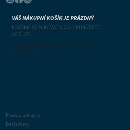
VÁŠ NÁKUPNÍ KOŠÍK JE PRÁZDNÝ
POJĎME SE PODÍVAT, CO S TÍM MŮŽETE
UDĚLAT
MŮŽETE PROZKOUMAT NAŠI
NABÍDKU
DESKOVÉ A
HLAVOLAMY
KARETNÍ HRY
VÝUKOVÉ HRY
SKLÁDAČKY
HRY PRO
BUDOVATELSKÉ
NEJMENŠÍ
STRATEGIE
Předobjednávky
Bestsellery