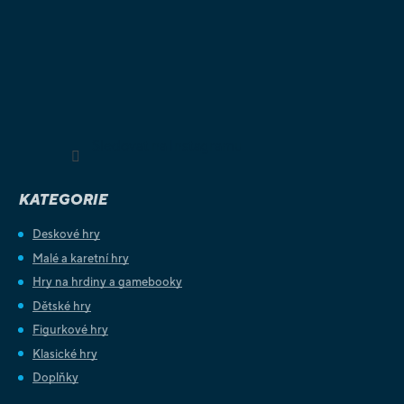
Sledovat na Instagramu
KATEGORIE
Deskové hry
Malé a karetní hry
Hry na hrdiny a gamebooky
Dětské hry
Figurkové hry
Klasické hry
Doplňky