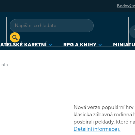
Bodový s
ATELSKÉ KARETNÍ
RPG A KNIHY
MINIAT
inth
Nová verze populární hry L
klasická zábavná rodinná h
posbírali poklady, které n
pohybovat se labyrintem n
Detailní informace