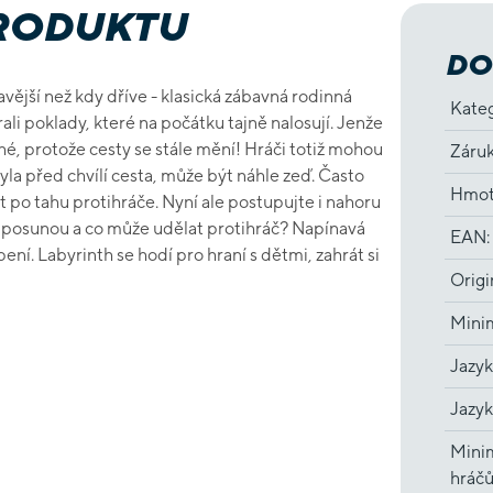
PRODUKTU
DO
avější než kdy dříve - klasická zábavná rodinná
Kate
rali poklady, které na počátku tajně nalosují. Jenže
é, protože cesty se stále mění! Hráči totiž mohou
Záru
yla před chvílí cesta, může být náhle zeď. Často
Hmot
t po tahu protihráče. Nyní ale postupujte i nahoru
y posunou a co může udělat protihráč? Napínavá
EAN
:
ní. Labyrinth se hodí pro hraní s dětmi, zahrát si
Origi
Minim
Jazyk
Jazyk
Minim
hráč