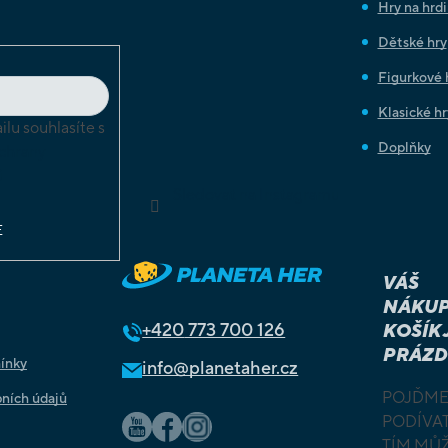
Hry na hrd
Dětské hry
Figurkové 
Klasické hr
lu souhlasíte s
Doplňky
chrany
ů
Sledovat na Instagramu
E
VÁŠ
NÁKUP
+420
773 700 126
KOŠÍK 
PRÁZD
ínky
info@planetaher.cz
POJĎME
ních údajů
PODÍVAT
TÍM MŮ