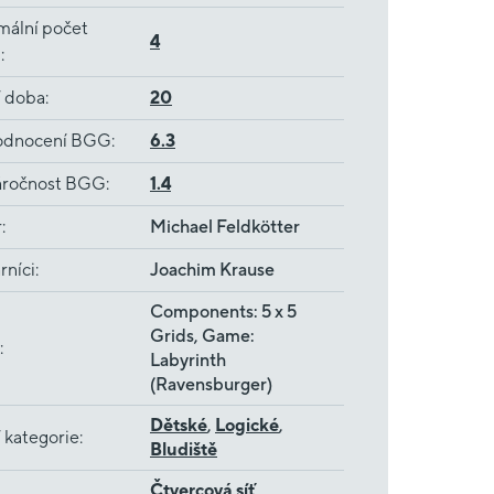
mální počet
4
ů
:
í doba
:
20
dnocení BGG
:
6.3
ročnost BGG
:
1.4
r
:
Michael Feldkötter
rníci
:
Joachim Krause
Components: 5 x 5
Grids, Game:
:
Labyrinth
(Ravensburger)
Dětské
,
Logické
,
 kategorie
:
Bludiště
Čtvercová síť
,