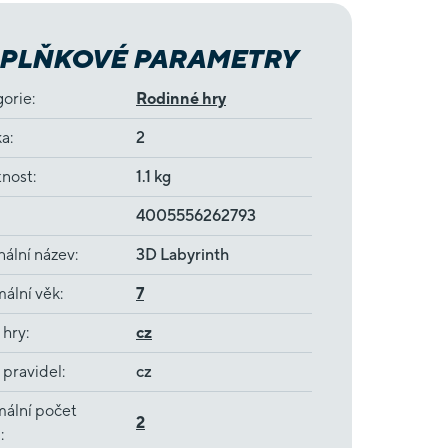
PLŇKOVÉ PARAMETRY
gorie
:
Rodinné hry
ka
:
2
nost
:
1.1 kg
4005556262793
nální název
:
3D Labyrinth
ální věk
:
7
 hry
:
cz
 pravidel
:
cz
ální počet
2
ů
: