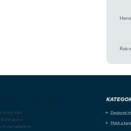
Hern
Rok v
KATEGOR
letter
Instagram
il a my vám
Deskové h
informace o
Malé a kare
ch na našem e-