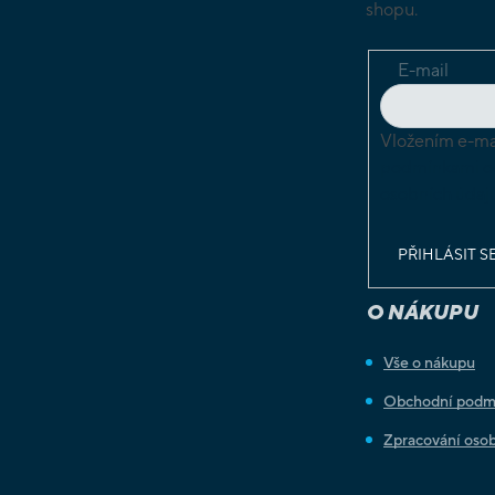
shopu.
E-mail
Vložením e-mai
podmínkami o
osobních údaj
PŘIHLÁSIT S
O NÁKUPU
Vše o nákupu
Obchodní podm
Zpracování osob