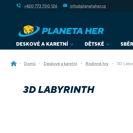
Přejít
+420 773 700 126
info@planetaher.cz
na
obsah
DESKOVÉ A KARETNÍ
DĚTSKÉ
SBĚR
Domů
Deskové a karetní
Rodinné hry
3D Labyr
3D LABYRINTH