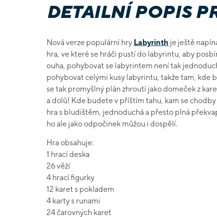
DETAILNÍ POPIS 
Nová verze populární hry
Labyrinth
je ještě napín
hra, ve které se hráči pustí do labyrintu, aby posbí
ouha, pohybovat se labyrintem není tak jednoduch
pohybovat celými kusy labyrintu, takže tam, kde b
se tak promyšlný plán zhroutí jako domeček z kare
a dolů! Kde budete v příštím tahu, kam se chodb
hra s bludištěm, jednoduchá a přesto plná překvape
ho ale jako odpočinek můžou i dospělí.
Hra obsahuje:
1 hrací deska
26 věží
4 hrací figurky
12 karet s pokladem
4 karty s runami
24 čarovných karet