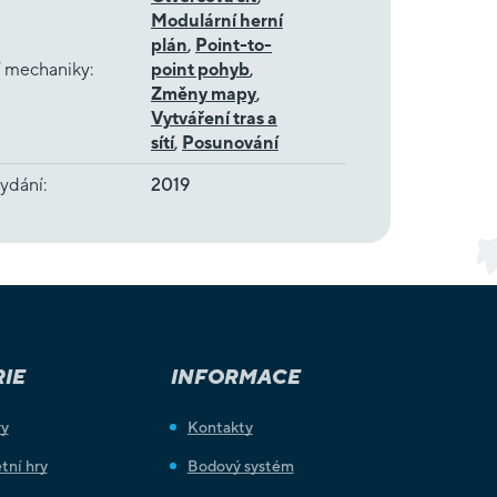
Modulární herní
plán
,
Point-to-
í mechaniky
:
point pohyb
,
Změny mapy
,
Vytváření tras a
sítí
,
Posunování
ydání
:
2019
IE
INFORMACE
ry
Kontakty
tní hry
Bodový systém