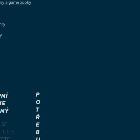
iny a gamebooky
hry
y
P
NÍ
O
JE
T
NÝ
Ř
 SE
E
, CO S
B
ŽETE
U