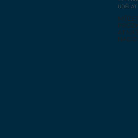
UDĚLAT
MŮŽE
PROZ
AT NAŠ
NABÍD
DESKOV
KARETN
VÝUKOV
HLAVO
SKLÁDA
HRY PR
NEJMEN
BUDOVA
STRATE