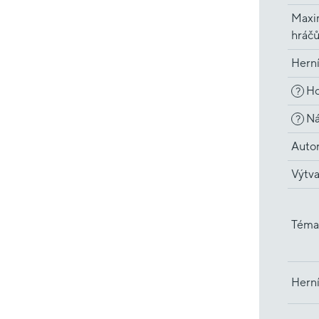
Maxi
hráč
Hern
Ho
?
Ná
?
Auto
Výtva
Téma
Herní