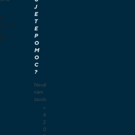
J
E
TE
T
KOUM
E
I
P
KU
O
M
É A
O
Í HRY
C
É HRY
?
LAMY
ČKY
Neváhejte
O
nám
ŠÍ
zavolat.
TELSKÉ
+
GIE
4
2
0