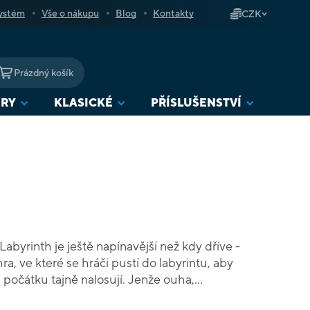
ystém
Vše o nákupu
Blog
Kontakty
CZK
Prázdný košík
NÁKUPNÍ
KOŠÍK
URY
KLASICKÉ
PŘÍSLUŠENSTVÍ
abyrinth je ještě napínavější než kdy dříve -
ra, ve které se hráči pustí do labyrintu, aby
a počátku tajně nalosují. Jenže ouha,
ení tak jednoduché, protože cesty se stále