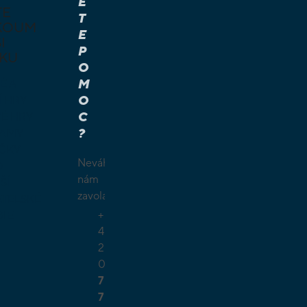
E
TE
T
KOUM
E
I
P
KU
O
M
É A
O
Í HRY
C
É HRY
?
LAMY
ČKY
Neváhejte
O
nám
ŠÍ
zavolat.
TELSKÉ
+
GIE
4
2
0
7
7