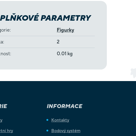
PLŇKOVÉ PARAMETRY
gorie
:
Figurky
ka
:
2
nost
:
0.01 kg
IE
INFORMACE
ry
Kontakty
tní hry
Bodový systém