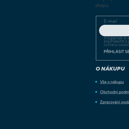
shopu.
E-mail
Vložením e-
souhlasíte s
ochrany osobn
PŘIHLÁSIT S
O NÁKUPU
Vše o nákupu
Obchodní podm
Zpracování osob