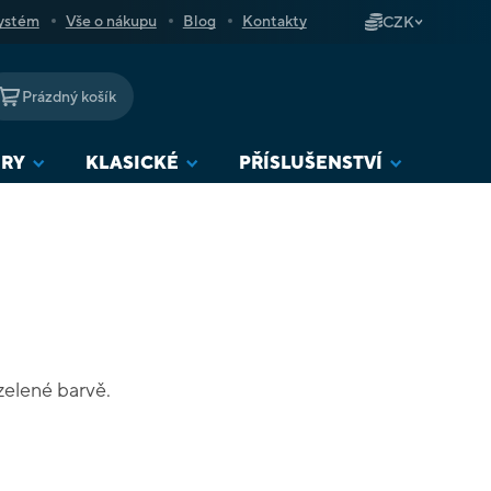
ystém
Vše o nákupu
Blog
Kontakty
CZK
Prázdný košík
NÁKUPNÍ
KOŠÍK
URY
KLASICKÉ
PŘÍSLUŠENSTVÍ
zelené barvě.