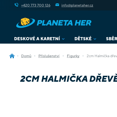
Přejít
+420 773 700 126
info@planetaher.cz
na
obsah
DESKOVÉ A KARETNÍ
DĚTSKÉ
SBĚR
Domů
Příslušenství
Figurky
2cm Halmička dřev
2CM HALMIČKA DŘEVĚN