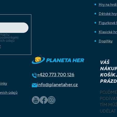
Hry na hrd
Dětské hry
Figurkové 
Klasické hr
mailu
podmínkami
ích údajů
Doplňky
E
Sledovat na Instagramu
VÁŠ
NÁKUP
+420
773 700 126
KOŠÍK 
PRÁZD
ínky
info@planetaher.cz
POJĎME
ních údajů
PODÍVAT
TÍM MŮ
UDĚLAT