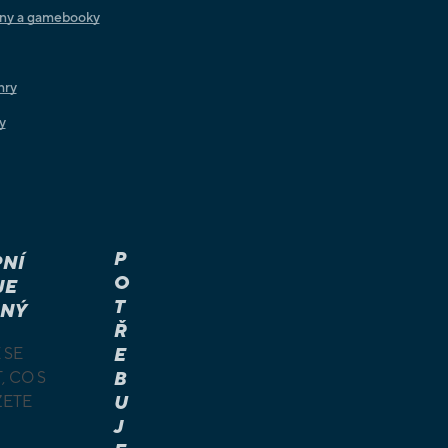
iny a gamebooky
hry
y
P
NÍ
O
JE
T
NÝ
Ř
 SE
E
, CO S
B
ŽETE
U
J