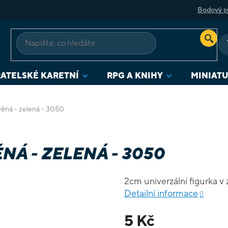
Bodový s
ATELSKÉ KARETNÍ
RPG A KNIHY
MINIAT
ěná - zelená - 3050
Á - ZELENÁ - 3050
2cm univerzální figurka v 
Detailní informace
5 Kč