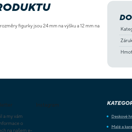
PRODUKTU
DO
é rozměry figurky jsou 24 mm na výšku a 12 mm na
Kate
Záru
Hmot
KATEGOR
letter
Instagram
il a my vám
Deskové h
informace o
Malé a kare
ch na našem e-