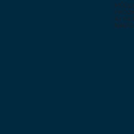
MŮŽE
PROZ
AT NAŠ
NABÍD
DESKOV
KARETN
VÝUKOV
HLAVO
SKLÁDA
HRY PR
NEJMEN
BUDOVA
STRATE