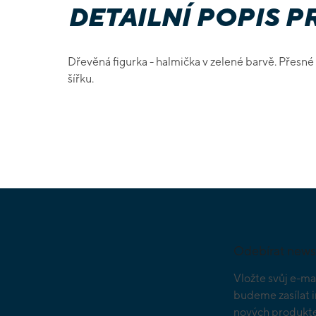
DETAILNÍ POPIS 
Dřevěná figurka - halmička v zelené barvě. Přesn
šířku.
Z
á
p
a
Odebírat news
t
í
Vložte svůj e-ma
budeme zasílat 
nových produkte