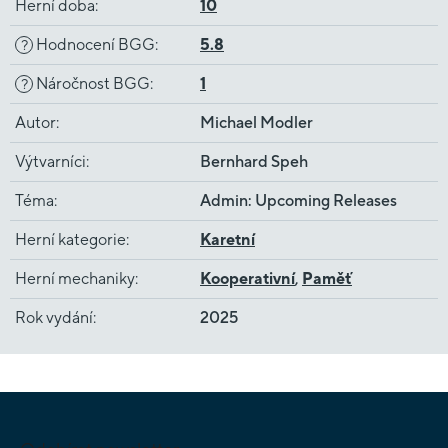
Herní doba
:
10
Hodnocení BGG
:
5.8
?
Náročnost BGG
:
1
?
Autor
:
Michael Modler
Výtvarníci
:
Bernhard Speh
Téma
:
Admin: Upcoming Releases
Herní kategorie
:
Karetní
Herní mechaniky
:
Kooperativní
,
Paměť
Rok vydání
:
2025
Z
á
p