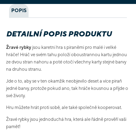
POPIS
DETAILNÍ POPIS PRODUKTU
Žravé rybky
jsou karetní hra s piraněmi pro malé i velké
hráče! Hráč ve svém tahu položí oboustrannou kartu jednou
ze dvou stran nahoru a poté otočí všechny karty stejné barvy
na druhou stranu.
Jde o to, aby se v ten okamžik neobjevilo deset a více piraň
jedné barvy, protože pokud ano, tak hráče kousnou a přijde o
své životy.
Hru můžete hrát proti sobě, ale také společně kooperovat.
Žravé rybky jsou jednoduchá hra, která ale řádně prověří vaši
paměť!