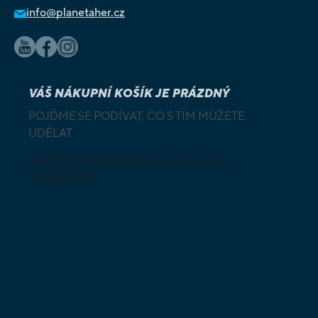
info@planetaher.cz
VÁŠ NÁKUPNÍ KOŠÍK JE PRÁZDNÝ
POJĎME SE PODÍVAT, CO S TÍM MŮŽETE
UDĚLAT
MŮŽETE PROZKOUMAT NAŠI
NABÍDKU
DESKOVÉ A
HLAVOLAMY
KARETNÍ HRY
VÝUKOVÉ HRY
SKLÁDAČKY
HRY PRO
BUDOVATELSKÉ
NEJMENŠÍ
STRATEGIE