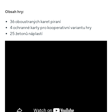
Obsah hry:
36 oboustraných karet piraní
4 ochranné karty pro kooperativní variantu hry
25 žetonů náplastí