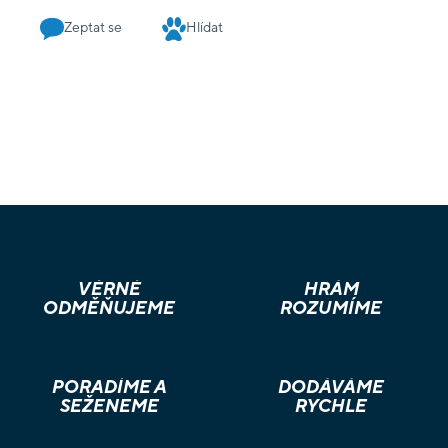
Zeptat se
Hlídat
VĚRNÉ
HRÁM
ODMĚŇUJEME
ROZUMÍME
PORADÍME A
DODÁVÁME
SEŽENEME
RYCHLE