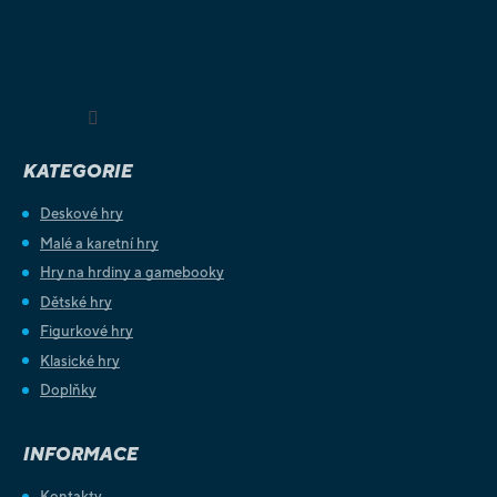
Sledovat na Instagramu
KATEGORIE
Deskové hry
Malé a karetní hry
Hry na hrdiny a gamebooky
Dětské hry
Figurkové hry
Klasické hry
Doplňky
INFORMACE
Kontakty