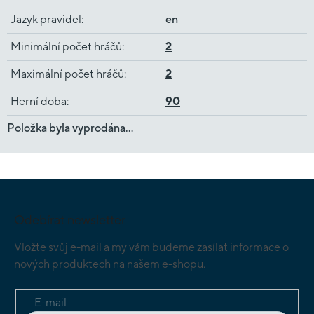
Jazyk pravidel
:
en
Minimální počet hráčů
:
2
Maximální počet hráčů
:
2
Herní doba
:
90
Položka byla vyprodána…
Z
á
p
Odebírat newsletter
a
t
Vložte svůj e-mail a my vám budeme zasílat informace o
í
nových produktech na našem e-shopu.
E-mail