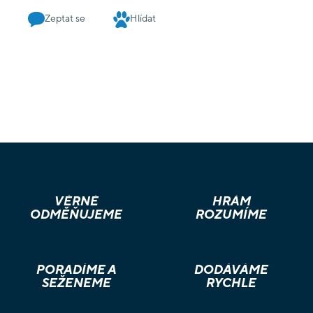
Zeptat se
Hlídat
VĚRNÉ
HRÁM
ODMĚŇUJEME
ROZUMÍME
PORADÍME A
DODÁVÁME
SEŽENEME
RYCHLE