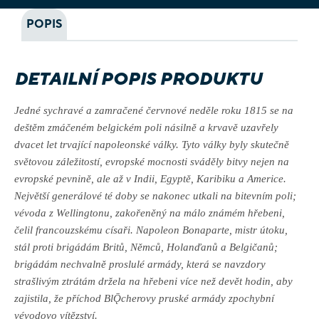
POPIS
DETAILNÍ POPIS PRODUKTU
Jedné
sychravé
a
zamračené
červnové
neděle
roku
1815
se
na
deštěm
zmáčeném
belgickém
poli
násilně
a
krvavě
uzavřely
dvacet
let
trvající
napoleonské
války
.
Tyto války byly skutečně
světovou záležitostí, evropské mocnosti sváděly bitvy nejen na
evropské pevnině, ale až v Indii, Egyptě, Karibiku a Americe.
Největší generálové té doby se nakonec utkali na bitevním poli;
vévoda z Wellingtonu, zakořeněný na málo známém hřebeni,
čelil francouzskému císaři.
Napoleon Bonaparte, mistr útoku,
stál proti brigádám Britů, Němců, Holanďanů a Belgičanů;
brigádám nechvalně proslulé armády, která se navzdory
strašlivým ztrátám držela na hřebeni více než devět hodin, aby
zajistila, že příchod BlǬcherovy pruské armády zpochybní
vévodovo vítězství.