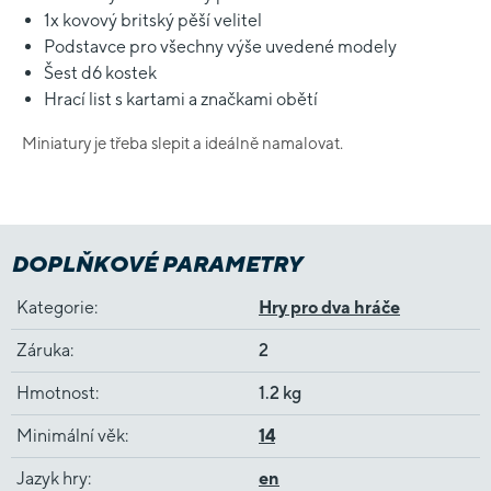
1x kovový britský pěší velitel
Podstavce pro všechny výše uvedené modely
Šest d6 kostek
Hrací list s kartami a značkami obětí
Miniatury je třeba slepit a ideálně namalovat.
DOPLŇKOVÉ PARAMETRY
Kategorie
:
Hry pro dva hráče
Záruka
:
2
Hmotnost
:
1.2 kg
Minimální věk
:
14
Jazyk hry
:
en