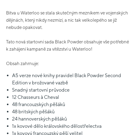
Bitva u Waterloo se stala skutečným mezníkem ve vojenských
dějinách, který nikdy nezmizí, a nic tak velkolepého se již
nebude opakovat.
Tato nová startovní sada Black Powder obsahuje vše potřebné
k zahájení kampaně za vítězství u Waterloo!
Obsah zahrnuje:
A5 verze nové knihy pravidel Black Powder Second
Edition v brožované vazbě
Snadný startovní průvodce
12 Chasseurs à Cheval
48 francouzských pěšáků
48 britských pěšáků
24 hannoverských pěšáků
1x kovové dělo královského dělostřelectva
1x kovový francouzský pěší velitel