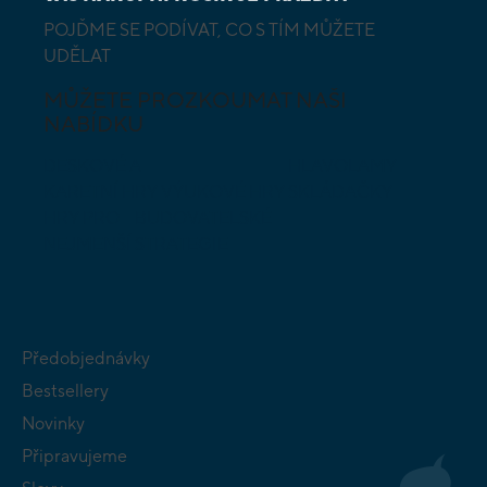
POJĎME SE PODÍVAT, CO S TÍM MŮŽETE
UDĚLAT
MŮŽETE PROZKOUMAT NAŠI
NABÍDKU
DESKOVÉ A
HLAVOLAMY
KARETNÍ HRY
VÝUKOVÉ HRY
SKLÁDAČKY
HRY PRO
BUDOVATELSKÉ
NEJMENŠÍ
STRATEGIE
Předobjednávky
Bestsellery
Novinky
Připravujeme