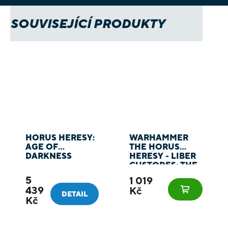
SOUVISEJÍCÍ PRODUKTY
HORUS HERESY:
WARHAMMER
AGE OF
THE HORUS
DARKNESS
HERESY - LIBER
CUSTODES: THE
FORCES OF THE
5
1 019
EMPEROR ARMY
439
Kč
BOOK - KNIHA
DETAIL
Kč