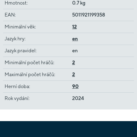
Hmotnost
:
0.7 kg
EAN
:
5011921199358
Minimální věk
:
12
Jazyk hry
:
en
Jazyk pravidel
:
en
Minimální počet hráčů
:
2
Maximální počet hráčů
:
2
Herní doba
:
90
Rok vydání
:
2024
Z
á