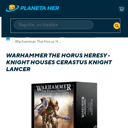
Přejít
na
NÁ
obsah
KO
HLEDAT
Domů
Deskové a karetní
Hry pro dva hráče
Warhammer The Horus Heresy - Knight Houses Cerastus Knight Lancer
WARHAMMER THE HORUS HERESY -
KNIGHT HOUSES CERASTUS KNIGHT
LANCER