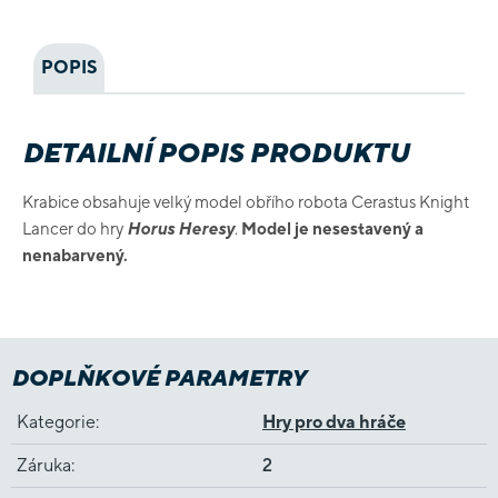
POPIS
DETAILNÍ POPIS PRODUKTU
Krabice obsahuje velký model obřího robota Cerastus Knight
Lancer do hry
Horus Heresy
.
Model je nesestavený a
nenabarvený.
DOPLŇKOVÉ PARAMETRY
Kategorie
:
Hry pro dva hráče
Záruka
:
2