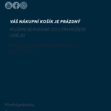
VÁŠ NÁKUPNÍ KOŠÍK JE PRÁZDNÝ
POJĎME SE PODÍVAT, CO S TÍM MŮŽETE
UDĚLAT
MŮŽETE PROZKOUMAT NAŠI
NABÍDKU
DESKOVÉ A
HLAVOLAMY
KARETNÍ HRY
VÝUKOVÉ HRY
SKLÁDAČKY
HRY PRO
BUDOVATELSKÉ
NEJMENŠÍ
STRATEGIE
Předobjednávky