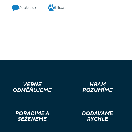
Zeptat se
Hlídat
VĚRNÉ
HRÁM
ODMĚŇUJEME
ROZUMÍME
PORADÍME A
DODÁVÁME
SEŽENEME
RYCHLE