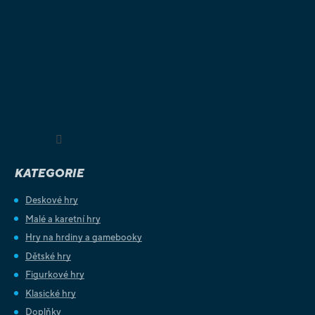
Sledovat na Instagramu
KATEGORIE
Deskové hry
Malé a karetní hry
Hry na hrdiny a gamebooky
Dětské hry
Figurkové hry
Klasické hry
Doplňky